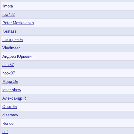
limota
rew432
Peter Moskalenko
Kestass
виктор2605
Vladimeer
Андрей Юрьевич
alex57
hook07
Мэри Эл
laser-show
Александр Р.
Олег 65
djsaratov
Rondo
bsf