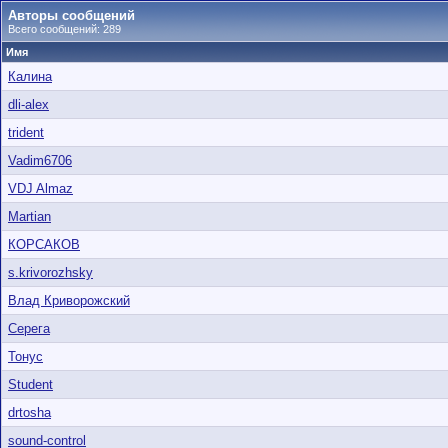
Авторы сообщений
Всего сообщений: 289
Имя
Калина
dli-alex
trident
Vadim6706
VDJ Almaz
Martian
КОРСАКОВ
s.krivorozhsky
Влад Криворожский
Cерега
Тонус
Student
drtosha
sound-control