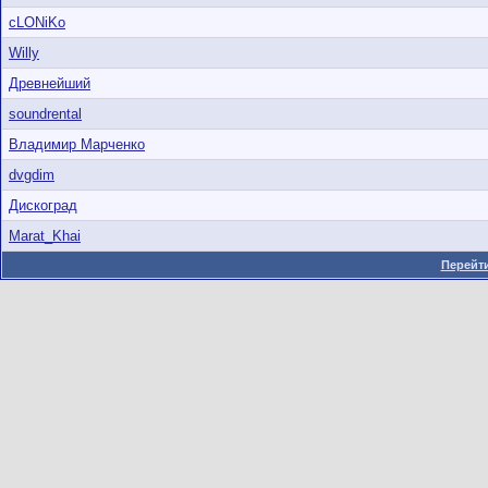
cLONiKo
Willy
Древнейший
soundrental
Владимир Марченко
dvgdim
Дискоград
Marat_Khai
Перейти