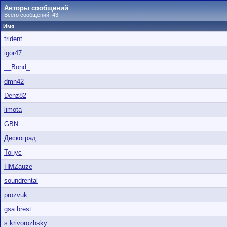
Авторы сообщений
Всего сообщений: 43
Имя
trident
igor47
__Bond_
dmn42
Denz82
limota
GBN
Дискоград
Тонус
HMZauze
soundrental
prozvuk
gsa.brest
s.krivorozhsky