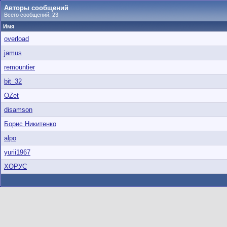
Авторы сообщений
Всего сообщений: 23
Имя
overload
jamus
remountier
bit_32
OZet
disamson
Борис Никитенко
alpo
yurii1967
ХОРУС