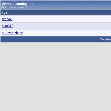
Авторы сообщений
Всего сообщений: 5
Имя
dmn42
slim312
s.krivorozhsky
Перейти