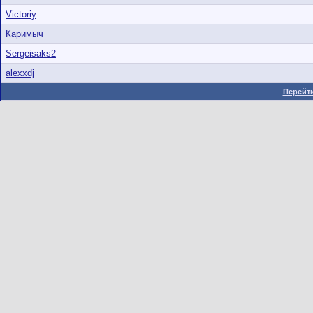
Victoriy
Каримыч
Sergeisaks2
alexxdj
Перейти