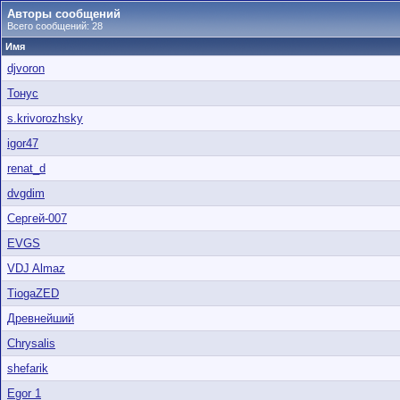
Авторы сообщений
Всего сообщений: 28
Имя
djvoron
Тонус
s.krivorozhsky
igor47
renat_d
dvgdim
Сергей-007
EVGS
VDJ Almaz
TiogaZED
Древнейший
Chrysalis
shefarik
Egor 1