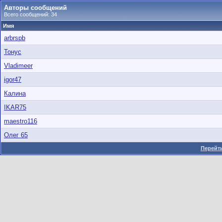
Авторы сообщений
Всего сообщений: 34
Имя
arbrspb
Тонус
Vladimeer
igor47
Калина
IKAR75
maestro116
Олег 65
Перейти