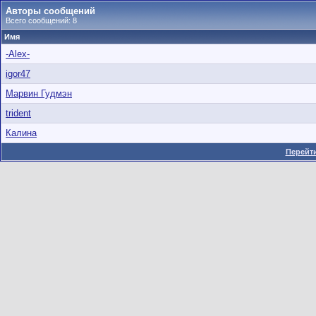
Авторы сообщений
Всего сообщений: 8
Имя
-Alex-
igor47
Марвин Гудмэн
trident
Калина
Перейти