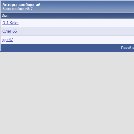
Авторы сообщений
Всего сообщений: 7
Имя
D.J.Koks
Олег 65
igor47
Перейти