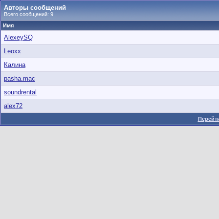
Авторы сообщений
Всего сообщений: 9
Имя
AlexeySQ
Leoxx
Калина
pasha.mac
soundrental
alex72
Перейти