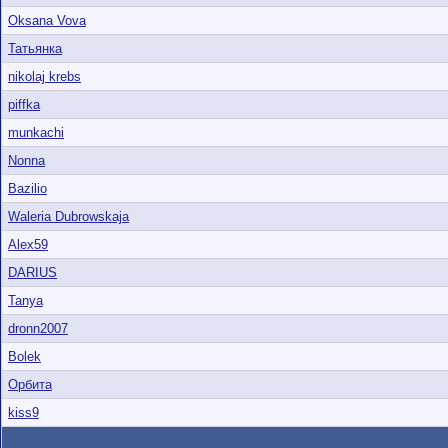
Oksana Vova
Татьянка
nikolaj krebs
piffka
munkachi
Nonna
Bazilio
Waleria Dubrowskaja
Alex59
DARIUS
Tanya
dronn2007
Bolek
Орбита
kiss9