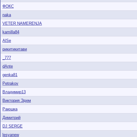
ФОКС
naka
VETER NAMERENJA
kamilla84
AlSe
рикитикитави
_777
dAnte
genka81
Petrakov
Владимир13
Виктория Эдем
Раюшка
Димитрий
DJ SERGE
lesyanew