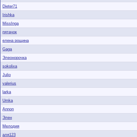
Dieter71
Irishka
MissInga
пятачок
елена рощина
Gaga
Элеонорочка
sokolixa
Julio
valerius
larka
Umka
Annon
Элен
Мелодия
аля123