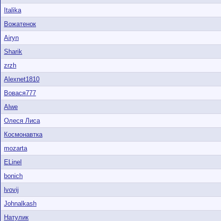
Italika
Вожатенок
Airyn
Sharik
zrzh
Alexnet1810
Вовася777
Alwe
Олеся Лиса
Космонавтка
mozarta
ELinel
bonich
lvovij
Johnalkash
Натулик