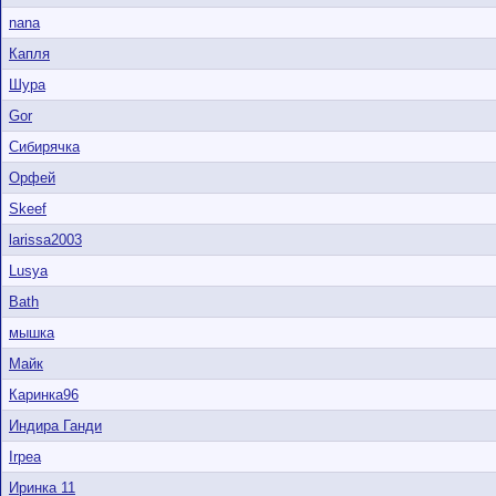
nana
Капля
Шура
Gor
Сибирячка
Орфей
Skeef
larissa2003
Lusya
Bath
мышка
Майк
Каринка96
Индира Ганди
Irpea
Иринка 11