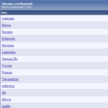
Авторы сообщений
Всего сообщений: 1,404
Имя
maknata
Benya
Космос
KAlinchik
Ноточка
Ladushka
Дядька Ян
Гуслик
Ронька
TatyanaSun
eddymus
diri
Ируся
realife