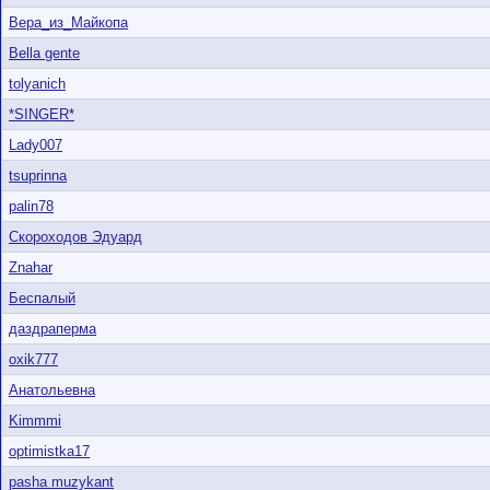
Вера_из_Майкопа
Bella gente
tolyanich
*SINGER*
Lady007
tsuprinna
palin78
Скороходов Эдуард
Znahar
Беспалый
даздраперма
oxik777
Анатольевна
Kimmmi
optimistka17
pasha muzykant