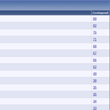
Сообщений
89
82
76
71
68
67
66
62
49
38
35
35
34
33