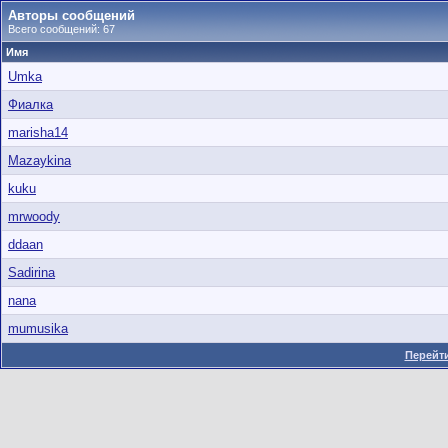
Авторы сообщений
Всего сообщений: 67
Имя
Umka
Фиалка
marisha14
Mazaykina
kuku
mrwoody
ddaan
Sadirina
nana
mumusika
Перейти