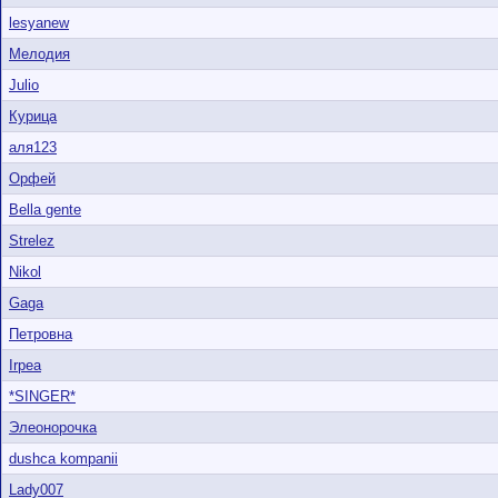
lesyanew
Мелодия
Julio
Курица
аля123
Орфей
Bella gente
Strelez
Nikol
Gaga
Петровна
Irpea
*SINGER*
Элеонорочка
dushca kompanii
Lady007