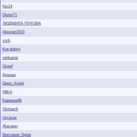
fox14
Dieter71
ЛЮДМИЛА ПУХОВА
Alexnet1810
zrzh
Kot-dobryi
serkasta
Skeef
Анюша
Deep_Angel
Hillch
Каринка96
Skripach
пятачок
Жасмин
Виктория Эдем