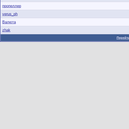
пропеллер
verus_ph
Валюта
zhak
Перейти