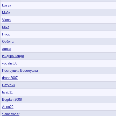
Lusya
Майк
Viona
Mixa
Глюк
Орбита
ларка
Индира Ганди
vocalist33
Пеструшка Веселушка
dronn2007
Натулик
lara011
Bogdan 2008
Анна22
Saint tracer