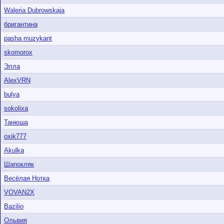
Waleria Dubrowskaja
бригантина
pasha muzykant
skomorox
Элла
AlexVRN
bulya
sokolixa
Танюша
oxik777
Akulka
Шапокляк
Весёлая Нотка
VOVAN2X
Bazilio
Ольвия