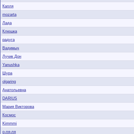
Капля
mozarta
Лада
Клюшка
радуга
Вадимыч
Лучик Дон
Yanushka
Шура
olgaring
Анатольевна
DARIUS
Мария Викторова
Космос
Kimmmi
о-ля-ля