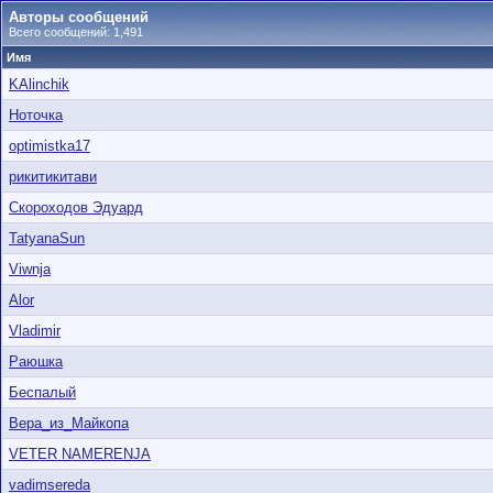
Авторы сообщений
Всего сообщений: 1,491
Имя
KAlinchik
Ноточка
optimistka17
рикитикитави
Скороходов Эдуард
TatyanaSun
Viwnja
Alor
Vladimir
Раюшка
Беспалый
Вера_из_Майкопа
VETER NAMERENJA
vadimsereda