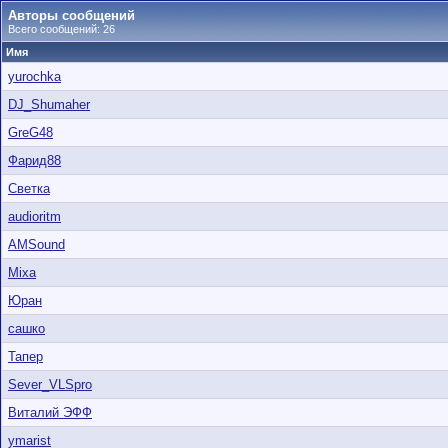
Авторы сообщений
Всего сообщений: 26
Имя
yurochka
DJ_Shumaher
GreG48
Фарид88
Светка
audioritm
AMSound
Mixa
Юран
сашко
Тапер
Sever_VLSpro
Виталий ЭФФ
ymarist