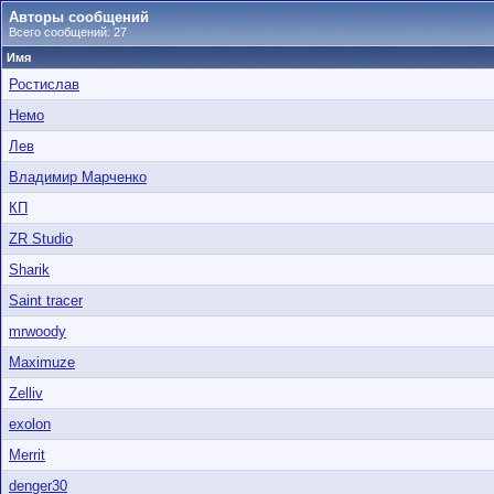
Авторы сообщений
Всего сообщений: 27
Имя
Ростислав
Немо
Лев
Владимир Марченко
КП
ZR Studio
Sharik
Saint tracer
mrwoody
Maximuze
Zelliv
exolon
Merrit
denger30