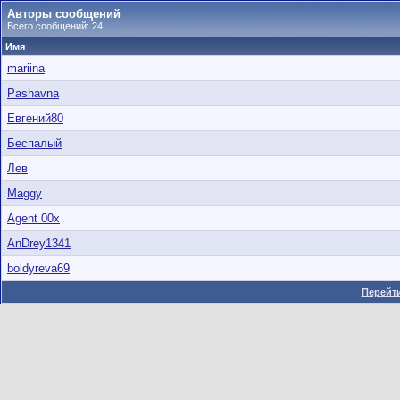
Авторы сообщений
Всего сообщений: 24
Имя
mariina
Pashavna
Евгений80
Беспалый
Лев
Maggy
Agent 00x
AnDrey1341
boldyreva69
Перейти