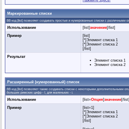
Нажмите здесь!
Маркированные списки
BB код [list] позволяет создавать простые и нумерованные списки с различными о
Использование
[list]
значение
[/list]
Пример
[list]
[*]Элемент списка 1
[*]Элемент списка 2
[/list]
Результат
Элемент списка 1
Элемент списка 2
Расширенный (нумерованный) список
BB код [list] позволяет также создавать списки с некоторыми дополнительными о
больших римских цифр - I, для маленьких - i.
Использование
[list=
Опция
]
значение
[/list
Пример
[list=1]
[*]Элемент списка 1
[*]Элемент списка 2
[/list]