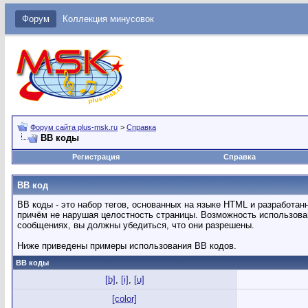
Форум
Коллекция минусовок
Форум сайта plus-msk.ru
>
Справка
BB коды
Регистрация
Справка
BB код
BB коды - это набор тегов, основанных на языке HTML и разработ
причём не нарушая целостность страницы. Возможность использова
сообщениях, вы должны убедиться, что они разрешены.
Ниже приведены примеры использования BB кодов.
BB коды
[b]
,
[i]
,
[u]
[color]