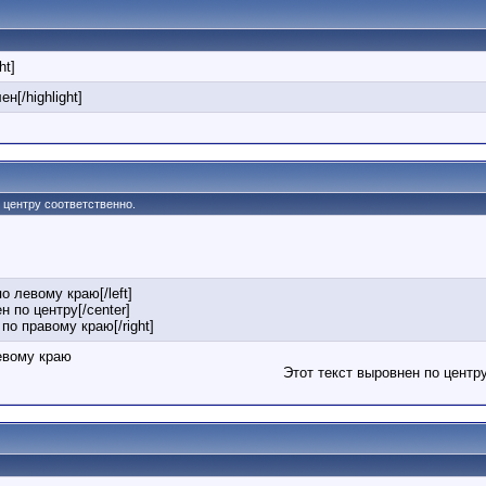
ht]
ен[/highlight]
по центру соответственно.
по левому краю[/left]
н по центру[/center]
 по правому краю[/right]
евому краю
Этот текст выровнен по центр