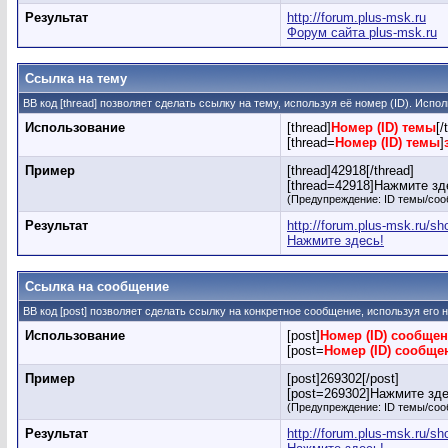
Результат
http://forum.plus-msk.ru
Форум сайта plus-msk.ru
Ссылка на тему
BB код [thread] позволяет сделать ссылку на тему, используя её номер (ID). Исп
Использование
[thread]
Номер (ID) темы
[/
[thread=
Номер (ID) темы
]
Пример
[thread]42918[/thread]
[thread=42918]Нажмите зде
(Предупреждение: ID темы/соо
Результат
http://forum.plus-msk.ru/s
Нажмите здесь!
Ссылка на сообщение
BB код [post] позволяет сделать ссылку на конкретное сообщение, используя его
Использование
[post]
Номер (ID) сообще
[post=
Номер (ID) сообще
Пример
[post]269302[/post]
[post=269302]Нажмите здес
(Предупреждение: ID темы/соо
Результат
http://forum.plus-msk.ru/