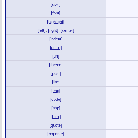
[size]
[font]
[highlight]
[left]
,
[right]
,
[center]
[indent]
[email]
[url]
[thread]
[post]
[list]
[img]
[code]
[php]
[html]
[quote]
[noparse]