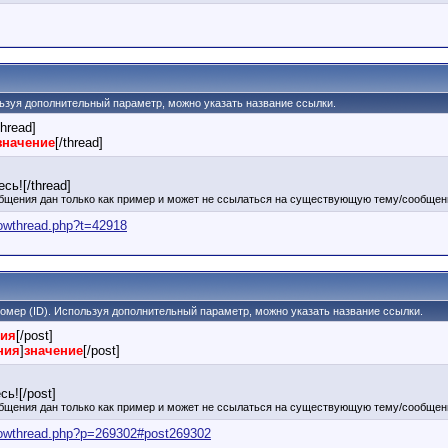
ользуя дополнительный параметр, можно указать название ссылки.
thread]
значение
[/thread]
сь![/thread]
бщения дан только как пример и может не ссылаться на существующую тему/сообщен
howthread.php?t=42918
 номер (ID). Используя дополнительный параметр, можно указать название ссылки.
ния
[/post]
ния
]
значение
[/post]
ь![/post]
бщения дан только как пример и может не ссылаться на существующую тему/сообщен
showthread.php?p=269302#post269302