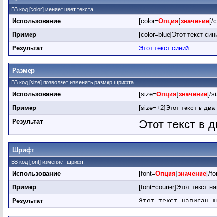
BB код [color] меняет цвет текста.
Использование
[color=
Опция
]
значение
[/c
Пример
[color=blue]Этот текст сини
Результат
Этот текст синий
Размер
BB код [size] позволяет изменять размер шрифта.
Использование
[size=
Опция
]
значение
[/s
Пример
[size=+2]Этот текст в два
Результат
Этот текст в 
Шрифт
BB код [font] изменяет шрифт.
Использование
[font=
Опция
]
значение
[/fo
Пример
[font=courier]Этот текст н
Результат
Этот текст написан ш