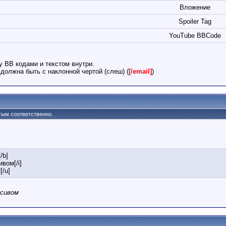
Вложение
Spoiler Tag
YouTube BBCode
у BB кодами и текстом внутри.
должна быть с наклонной чертой (слеш) (
[/email]
)
утым соответственно.
/b]
ивом[/i]
[/u]
рсивом