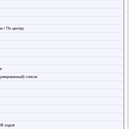
ю / По центру
е
умерованный) список
BB кодов