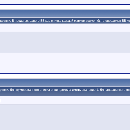
пциями. В пределах одного BB код списка каждый маркер должен быть определен BB код
пциями. Для нумерованного списка опция должна иметь значение 1. Для алфавитного сп
]