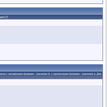
ом [*].
иска с заглавными буквами - значение A, с прописными буквами - значение а. Для