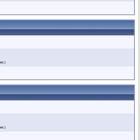
ие.)
ие.)