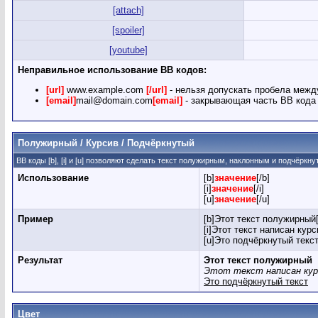
[attach]
[spoiler]
[youtube]
Неправильное использование BB кодов:
[url]
www.example.com
[/url]
- нельзя допускать пробела межд
[email]
mail@domain.com
[email]
- закрывающая часть BB кода 
Полужирный / Курсив / Подчёркнутый
BB коды [b], [i] и [u] позволяют сделать текст полужирным, наклонным и подчёркн
Использование
[b]
значение
[/b]
[i]
значение
[/i]
[u]
значение
[/u]
Пример
[b]Этот текст полужирный[
[i]Этот текст написан курс
[u]Это подчёркнутый текст
Результат
Этот текст полужирный
Этот текст написан ку
Это подчёркнутый текст
Цвет