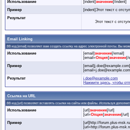
Использование
[indent]
значение
[/indent]
Пример
[indent]Этот текст с отступ
Результат
Этот текст с отсту
Email Linking
BB код [email] позволяет вам создать ссылку на адрес электронной почты. Вы мо
Использование
[email]
значение
[/email]
[email=
Опция
]
значение
[/
Пример
[email]j.doe@example.com[
[email=j.doe@example.com
Результат
j.doe@example.com
Нажмите здесь, чтобы от
Ссылка на URL
BB код [url] позволяет вставлять ссылки на сайты или файлы. Используя дополни
Использование
[url]
значение
[/url]
[url=
Опция
]
значение
[/url]
Пример
[url]http://forum.plus-msk.ru[
[url=http://forum.plus-msk.