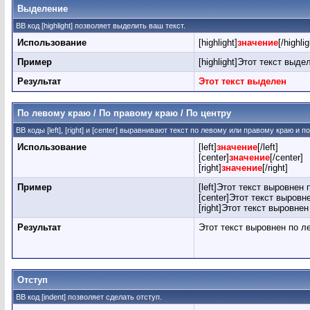
Выделение
BB код [highlight] позволяет выделить ваш текст.
Использование
[highlight]
значение
[/highlig
Пример
[highlight]Этот текст выдел
Результат
Этот текст выделен
По левому краю / По правому краю / По центру
BB коды [left], [right] и [center] выравнивают текст по левому или правому краю и 
Использование
[left]
значение
[/left]
[center]
значение
[/center]
[right]
значение
[/right]
Пример
[left]Этот текст выровнен 
[center]Этот текст выровне
[right]Этот текст выровнен
Результат
Этот текст выровнен по л
Отступ
BB код [indent] позволяет сделать отступ.