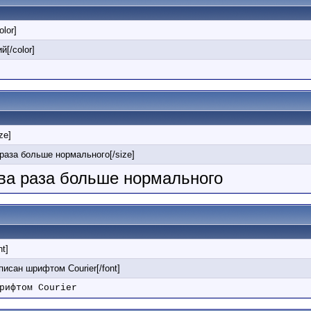
olor]
й[/color]
ize]
 раза больше нормального[/size]
два раза больше нормального
nt]
аписан шрифтом Courier[/font]
рифтом Courier