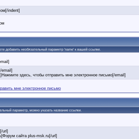
ом[/indent]
пом
жете добавить необязательный параметр 'name' к вашей ссылке.
email]
/email]
]Нажмите здесь, чтобы отправить мне электронное письмо[/email]
править мне электронное письмо
тельный параметр, можно указать название ссылки.
/url]
ru]Форум сайта plus-msk.ru[/url]