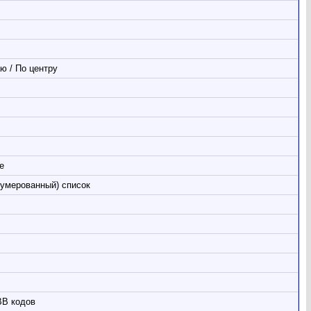
ю / По центру
е
умерованный) список
BB кодов