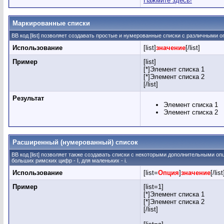
Нажмите здесь!
Маркированные списки
BB код [list] позволяет создавать простые и нумерованные списки с различными о
Использование
[list]
значение
[/list]
Пример
[list]
[*]Элемент списка 1
[*]Элемент списка 2
[/list]
Результат
Элемент списка 1
Элемент списка 2
Расширенный (нумерованный) список
BB код [list] позволяет также создавать списки с некоторыми дополнительными о
больших римских цифр - I, для маленьких - i.
Использование
[list=
Опция
]
значение
[/list
Пример
[list=1]
[*]Элемент списка 1
[*]Элемент списка 2
[/list]