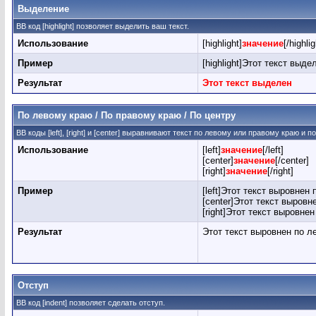
Выделение
BB код [highlight] позволяет выделить ваш текст.
Использование
[highlight]
значение
[/highlig
Пример
[highlight]Этот текст выдел
Результат
Этот текст выделен
По левому краю / По правому краю / По центру
BB коды [left], [right] и [center] выравнивают текст по левому или правому краю и 
Использование
[left]
значение
[/left]
[center]
значение
[/center]
[right]
значение
[/right]
Пример
[left]Этот текст выровнен 
[center]Этот текст выровне
[right]Этот текст выровнен
Результат
Этот текст выровнен по л
Отступ
BB код [indent] позволяет сделать отступ.