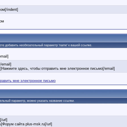
ом[/indent]
пом
жете добавить необязательный параметр 'name' к вашей ссылке.
email]
/email]
]Нажмите здесь, чтобы отправить мне электронное письмо[/email]
править мне электронное письмо
тельный параметр, можно указать название ссылки.
/url]
ru]Форум сайта plus-msk.ru[/url]