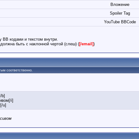
Вложение
Spoiler Tag
YouTube BBCode
у BB кодами и текстом внутри.
должна быть с наклонной чертой (слеш) (
[/email]
)
утым соответственно.
/b]
ивом[/i]
[/u]
рсивом