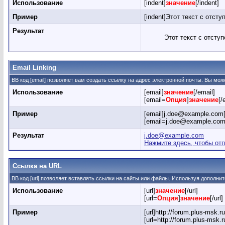
Использование
[indent]
значение
[/indent]
Пример
[indent]Этот текст с отступ
Результат
Этот текст с отсту
Email Linking
BB код [email] позволяет вам создать ссылку на адрес электронной почты. Вы мо
Использование
[email]
значение
[/email]
[email=
Опция
]
значение
[/
Пример
[email]j.doe@example.com[
[email=j.doe@example.com
Результат
j.doe@example.com
Нажмите здесь, чтобы от
Ссылка на URL
BB код [url] позволяет вставлять ссылки на сайты или файлы. Используя дополни
Использование
[url]
значение
[/url]
[url=
Опция
]
значение
[/url]
Пример
[url]http://forum.plus-msk.ru[
[url=http://forum.plus-msk.