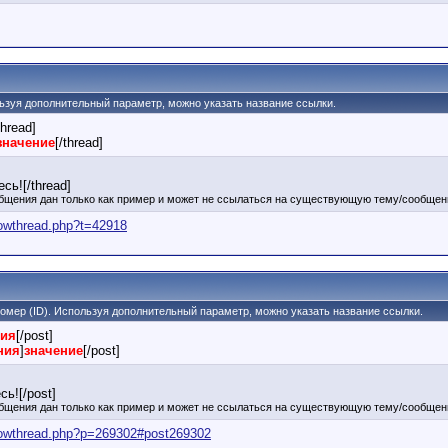
ользуя дополнительный параметр, можно указать название ссылки.
thread]
значение
[/thread]
сь![/thread]
бщения дан только как пример и может не ссылаться на существующую тему/сообщен
howthread.php?t=42918
 номер (ID). Используя дополнительный параметр, можно указать название ссылки.
ния
[/post]
ния
]
значение
[/post]
ь![/post]
бщения дан только как пример и может не ссылаться на существующую тему/сообщен
showthread.php?p=269302#post269302