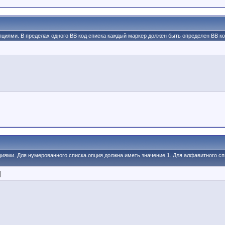
пциями. В пределах одного BB код списка каждый маркер должен быть определен BB код
пциями. Для нумерованного списка опция должна иметь значение 1. Для алфавитного сп
]