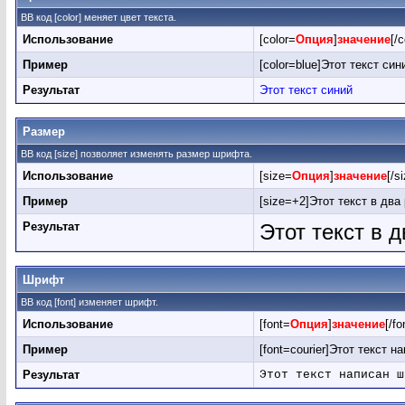
BB код [color] меняет цвет текста.
Использование
[color=
Опция
]
значение
[/c
Пример
[color=blue]Этот текст сини
Результат
Этот текст синий
Размер
BB код [size] позволяет изменять размер шрифта.
Использование
[size=
Опция
]
значение
[/s
Пример
[size=+2]Этот текст в два
Результат
Этот текст в 
Шрифт
BB код [font] изменяет шрифт.
Использование
[font=
Опция
]
значение
[/fo
Пример
[font=courier]Этот текст н
Результат
Этот текст написан ш