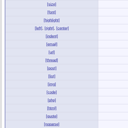
[size]
[font]
[highlight]
[left]
,
[right]
,
[center]
[indent]
[email]
[url]
[thread]
[post]
[list]
[img]
[code]
[php]
[html]
[quote]
[noparse]