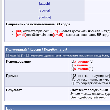
[attach]
[spoiler]
[youtube]
Неправильное использование BB кодов:
[url]
www.example.com
[/url]
- нельзя допускать пробела межд
[email]
mail@domain.com
[email]
- закрывающая часть BB кода 
Полужирный / Курсив / Подчёркнутый
BB коды [b], [i] и [u] позволяют сделать текст полужирным, наклонным и подчёркн
Использование
[b]
значение
[/b]
[i]
значение
[/i]
[u]
значение
[/u]
Пример
[b]Этот текст полужирный[
[i]Этот текст написан курс
[u]Это подчёркнутый текст
Результат
Этот текст полужирный
Этот текст написан ку
Это подчёркнутый текст
Цвет