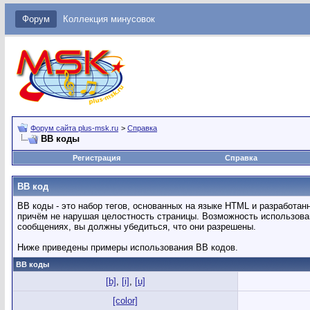
Форум
Коллекция минусовок
Форум сайта plus-msk.ru
>
Справка
BB коды
Регистрация
Справка
BB код
BB коды - это набор тегов, основанных на языке HTML и разработ
причём не нарушая целостность страницы. Возможность использова
сообщениях, вы должны убедиться, что они разрешены.
Ниже приведены примеры использования BB кодов.
BB коды
[b]
,
[i]
,
[u]
[color]