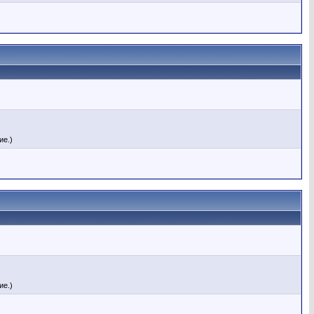
ие.)
ие.)