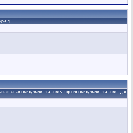
ом [*].
иска с заглавными буквами - значение A, с прописными буквами - значение а. Для