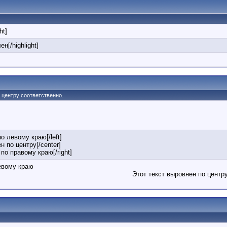
ht]
ен[/highlight]
по центру соответственно.
по левому краю[/left]
н по центру[/center]
 по правому краю[/right]
евому краю
Этот текст выровнен по центр