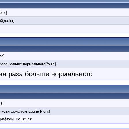
olor]
й[/color]
ize]
 раза больше нормального[/size]
два раза больше нормального
nt]
аписан шрифтом Courier[/font]
рифтом Courier