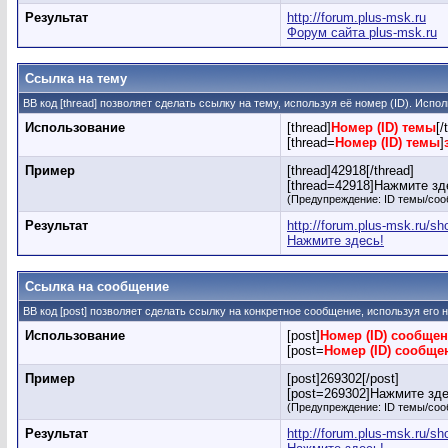
Результат
http://forum.plus-msk.ru
Форум сайта plus-msk.ru
Ссылка на тему
BB код [thread] позволяет сделать ссылку на тему, используя её номер (ID). Исп
Использование
[thread]
Номер (ID) темы
[/
[thread=
Номер (ID) темы
]
Пример
[thread]42918[/thread]
[thread=42918]Нажмите зде
(Предупреждение: ID темы/соо
Результат
http://forum.plus-msk.ru/s
Нажмите здесь!
Ссылка на сообщение
BB код [post] позволяет сделать ссылку на конкретное сообщение, используя его
Использование
[post]
Номер (ID) сообще
[post=
Номер (ID) сообще
Пример
[post]269302[/post]
[post=269302]Нажмите здес
(Предупреждение: ID темы/соо
Результат
http://forum.plus-msk.ru/