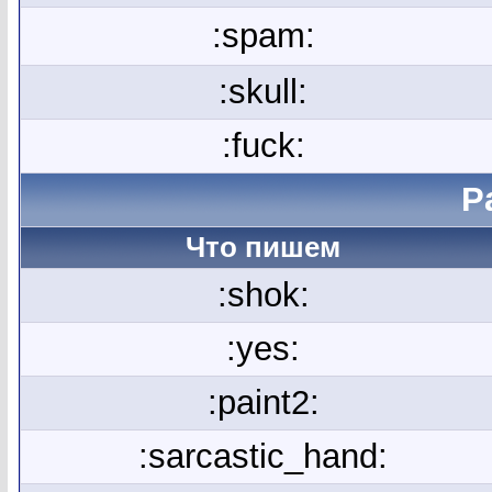
:spam:
:skull:
:fuck:
Р
Что пишем
:shok:
:yes:
:paint2:
:sarcastic_hand: