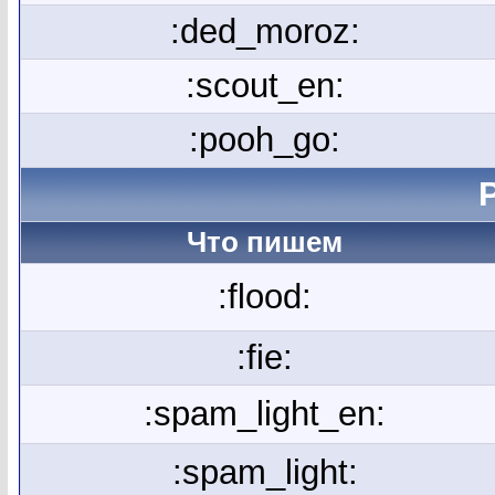
:ded_moroz:
:scout_en:
:pooh_go:
Что пишем
:flood:
:fie:
:spam_light_en:
:spam_light: