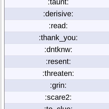
:taunt:
:derisive:
:read:
:thank_you:
:dntknw:
:resent:
:threaten:
:grin:
:scare2: