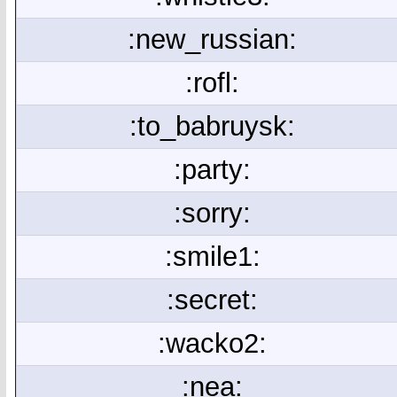
:new_russian:
:rofl:
:to_babruysk:
:party:
:sorry:
:smile1:
:secret:
:wacko2:
:nea: