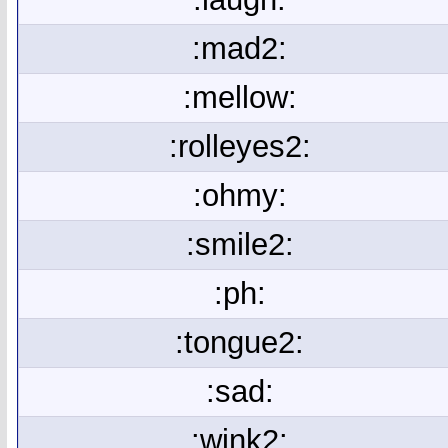
:mad2:
:mellow:
:rolleyes2:
:ohmy:
:smile2:
:ph:
:tongue2:
:sad:
:wink2: