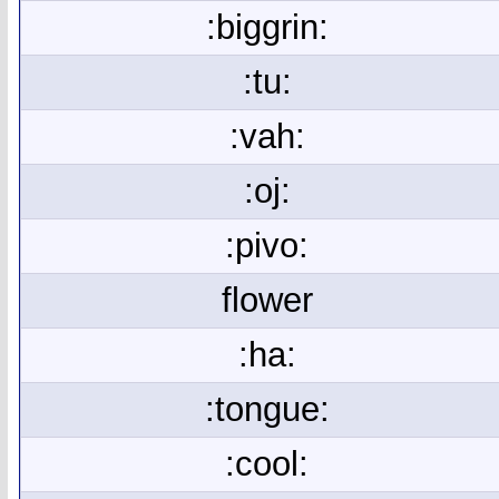
:biggrin:
:tu:
:vah:
:oj:
:pivo:
flower
:ha:
:tongue:
:cool: