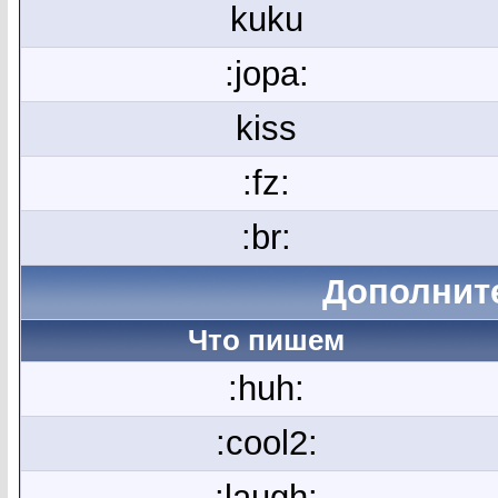
kuku
:jopa:
kiss
:fz:
:br:
Дополнит
Что пишем
:huh:
:cool2:
:laugh: