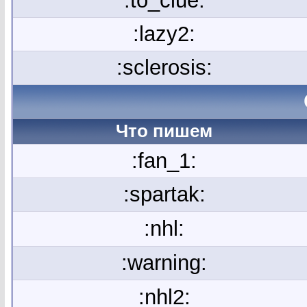
:to_clue:
:lazy2:
:sclerosis:
Что пишем
:fan_1:
:spartak:
:nhl:
:warning:
:nhl2: