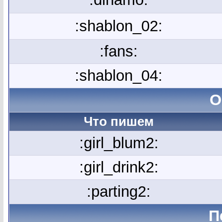
:shablon_02:
:fans:
:shablon_04:
О
Что пишем
:girl_blum2:
:girl_drink2:
:parting2:
П