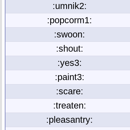
:umnik2:
:popcorm1:
:swoon:
:shout:
:yes3:
:paint3:
:scare:
:treaten:
:pleasantry: