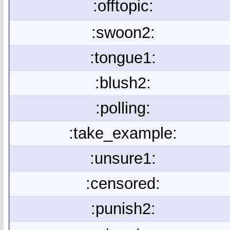
:offtopic:
:swoon2:
:tongue1:
:blush2:
:polling:
:take_example:
:unsure1:
:censored:
:punish2: