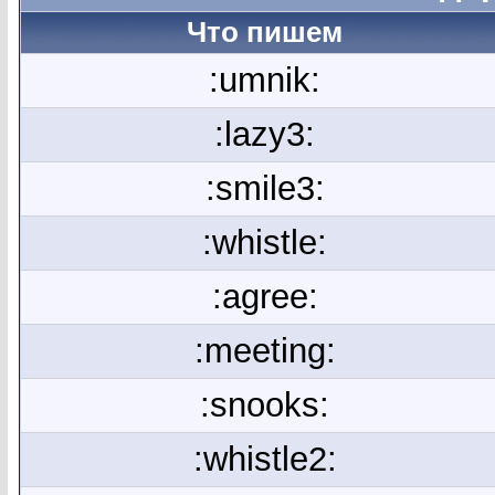
Что пишем
:umnik:
:lazy3:
:smile3:
:whistle:
:agree:
:meeting:
:snooks:
:whistle2: