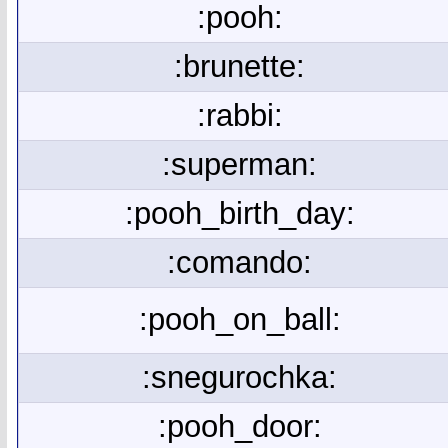
:pooh:
:brunette:
:rabbi:
:superman:
:pooh_birth_day:
:comando:
:pooh_on_ball:
:snegurochka:
:pooh_door: