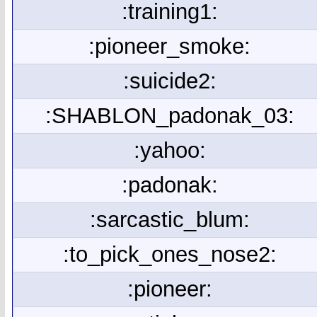
:training1:
:pioneer_smoke:
:suicide2:
:SHABLON_padonak_03:
:yahoo:
:padonak:
:sarcastic_blum:
:to_pick_ones_nose2:
:pioneer: