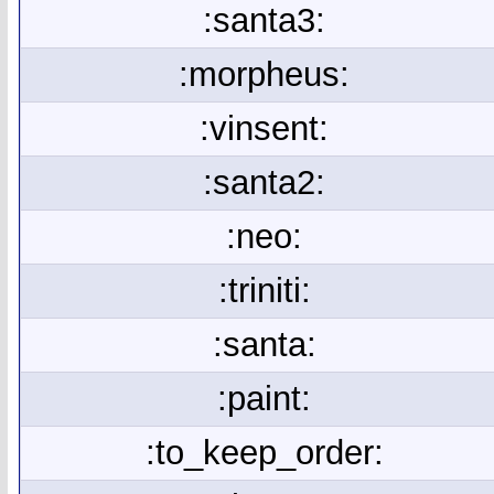
:santa3:
:morpheus:
:vinsent:
:santa2:
:neo:
:triniti:
:santa:
:paint:
:to_keep_order: