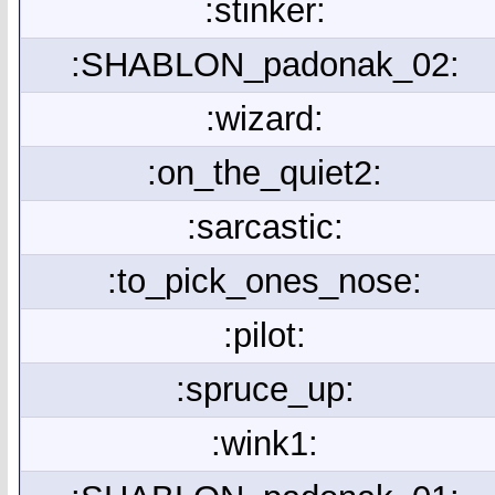
:stinker:
:SHABLON_padonak_02:
:wizard:
:on_the_quiet2:
:sarcastic:
:to_pick_ones_nose:
:pilot:
:spruce_up:
:wink1: