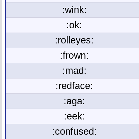
:wink:
:ok:
:rolleyes:
:frown:
:mad:
:redface:
:aga:
:eek:
:confused: