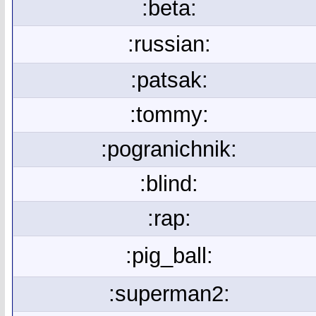
:beta:
:russian:
:patsak:
:tommy:
:pogranichnik:
:blind:
:rap:
:pig_ball:
:superman2: