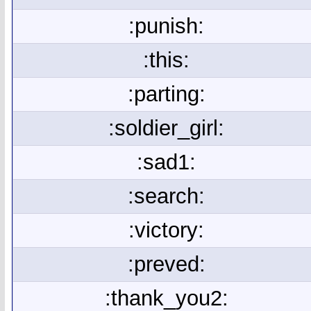
:punish:
:this:
:parting:
:soldier_girl:
:sad1:
:search:
:victory:
:preved:
:thank_you2: