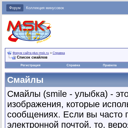
Форум
Коллекция минусовок
Форум сайта plus-msk.ru
>
Справка
Список смайлов
Регистрация
Справка
Правила
Смайлы
Смайлы (smile - улыбка) - э
изображения, которые испол
сообщениях. Если вы часто 
электронной почтой, то, вер