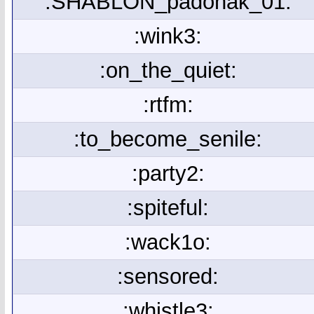
:SHABLON_padonak_01:
:wink3:
:on_the_quiet:
:rtfm:
:to_become_senile:
:party2:
:spiteful:
:wack1o:
:sensored:
:whistle3: