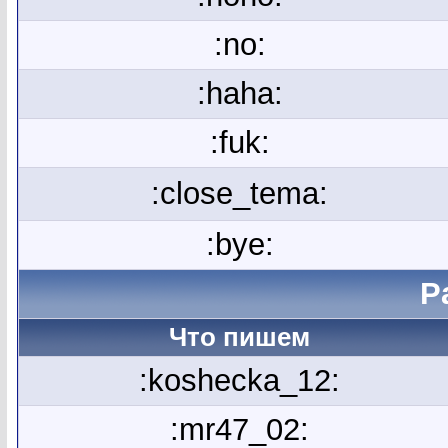
:no:
:haha:
:fuk:
:close_tema:
:bye:
Р
Что пишем
:koshecka_12:
:mr47_02: