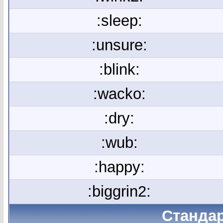
:sleep:
:unsure:
:blink:
:wacko:
:dry:
:wub:
:happy:
:biggrin2:
Станда