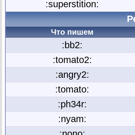
:superstition:
Р
Что пишем
:bb2:
:tomato2:
:angry2:
:tomato:
:ph34r:
:nyam:
:nono: