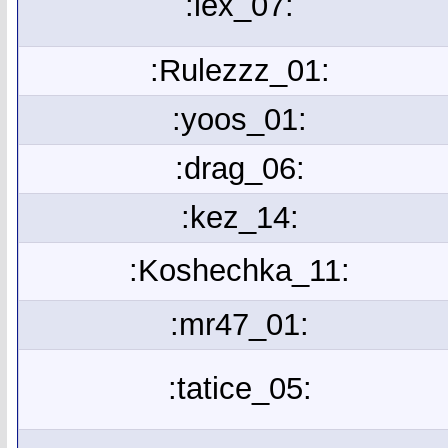
:lex_07:
:Rulezzz_01:
:yoos_01:
:drag_06:
:kez_14:
:Koshechka_11:
:mr47_01:
:tatice_05: