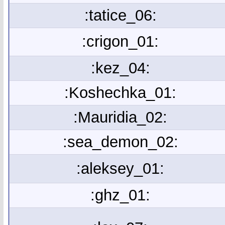
:tatice_06:
:crigon_01:
:kez_04:
:Koshechka_01:
:Mauridia_02:
:sea_demon_02:
:aleksey_01:
:ghz_01: