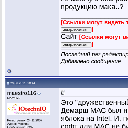
продукцию мака..?
________________
[Ссылки могут видеть 
]
Сайт
[Ссылки могут в
]
Последний раз редактиро
Добавлено сообщение
29.06.2011, 20:44
maestro116
Местный
Это "дружественны
Демарш МАС был не
яблока на Intel. И,
Регистрация: 24.11.2007
Адрес: Москва
софт для МАС не бу
Сообщений: 8,397