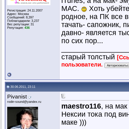
iTunes, а на мак- 
МАС.
Хоть убейте
Регистрация: 24.11.2007
Адрес: Москва
родное, на ПК все в
Сообщений: 8,397
Поблагодарили: 3,237
тачать- сапожник, 
Вес репутации:
31
Репутация:
436
давно- является ты
по сих пор...
________________
старый толстый
[Сс
пользователи.
30.06.2011, 23:11
Pivanist
rodin-sound@yandex.ru
maestro116
, на ма
Нексии тока под ви
маке )))