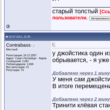
________________
старый толстый
[Сс
пользователи.
02.07.2011, 22:39
Contrabass
Местный
у джойстика один и
Регистрация: 24.12.2007
Адрес: Санкт-Петербург - Киров
обрывается, - я уж
Сообщений: 2,081
Поблагодарили: 1,658
Вес репутации:
21
Репутация:
70
Добавлено через 1 мин
У меня сам джойсти
В итоге перемещени
Добавлено через 2 мин
Тринити клёвая ста