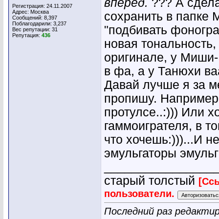
вперед.
??? А сдела
Регистрация: 24.11.2007
Адрес: Москва
сохранить в папке 
Сообщений: 8,397
Поблагодарили: 3,237
"подбивать фоногра
Вес репутации:
31
Репутация:
436
новая тональность,
оригинале, у Миши- 
в фа, а у Танюхи в
Давай лучше я за м
пропишу. Например 
протулсе..:))) Или 
гаммоигрателя, в т
что хочешь:)))...И 
эмульгаторы эмульг
________________
старый толстый
[Сс
пользователи.
Последний раз редактир