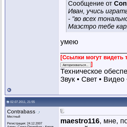
Сообщение от
Con
Иван, учись играт
- "во всех тональ
Маэстро тебе карм
умею
________________
[Ссылки могут видеть 
]
Техническое обесп
Звук • Свет • Видео
02.07.2011, 21:55
Contrabass
Местный
maestro116
, мне, п
Регистрация: 24.12.2007
Адрес: Санкт-Петербург - Киров