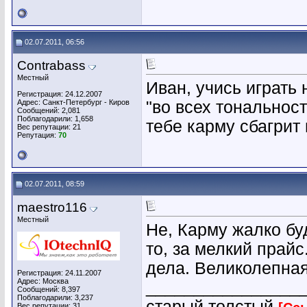
02.07.2011, 06:56
Contrabass
Местный
Иван, учись играть 
Регистрация: 24.12.2007
Адрес: Санкт-Петербург - Киров
"во всех тональнос
Сообщений: 2,081
Поблагодарили: 1,658
тебе карму сбагрит 
Вес репутации:
21
Репутация:
70
02.07.2011, 08:59
maestro116
Местный
Не, Карму жалко буд
то, за мелкий прайс
дела. Великолепная
Регистрация: 24.11.2007
Адрес: Москва
________________
Сообщений: 8,397
Поблагодарили: 3,237
старый толстый
Вес репутации:
31