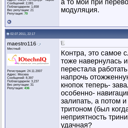
а то мой при перево
Сообщений: 2,081
Поблагодарили: 1,658
модуляция.
Вес репутации:
21
Репутация:
70
02.07.2011, 22:17
maestro116
Местный
Контра, это самое с
тоже навернулась и
перестала работать
Регистрация: 24.11.2007
Адрес: Москва
напрочь отожженную
Сообщений: 8,397
Поблагодарили: 3,237
кнопок теперь- зава
Вес репутации:
31
Репутация:
436
особенно- навигаци
залипать, а потом и
тритоном (был когда
неприятность трини
удачная?