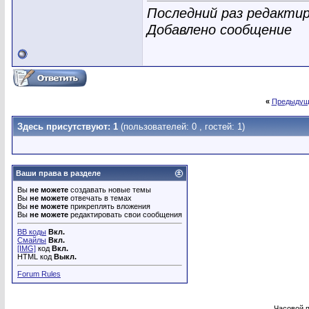
Последний раз редактир
Добавлено сообщение
«
Предыдущ
Здесь присутствуют: 1
(пользователей: 0 , гостей: 1)
Ваши права в разделе
Вы
не можете
создавать новые темы
Вы
не можете
отвечать в темах
Вы
не можете
прикреплять вложения
Вы
не можете
редактировать свои сообщения
BB коды
Вкл.
Смайлы
Вкл.
[IMG]
код
Вкл.
HTML код
Выкл.
Forum Rules
Часовой 