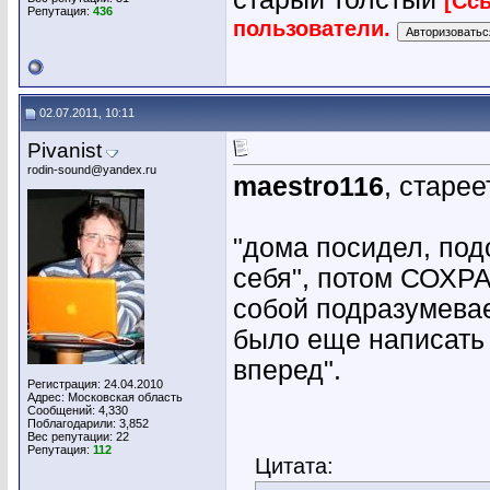
[Сс
Репутация:
436
пользователи.
02.07.2011, 10:11
Pivanist
rodin-sound@yandex.ru
maestro116
, стареет
"дома посидел, под
себя", потом СОХР
собой подразумевае
было еще написать 
вперед".
Регистрация: 24.04.2010
Адрес: Московская область
Сообщений: 4,330
Поблагодарили: 3,852
Вес репутации:
22
Репутация:
112
Цитата: