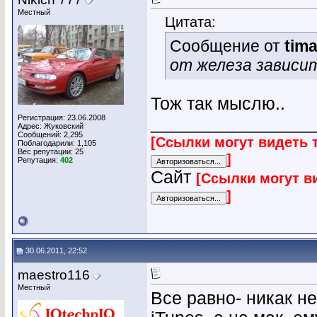
Местный
Цитата:
Сообщение от
tim
от железа зависи
Тож так мыслю..
Регистрация: 23.06.2008
________________
Адрес: Жуковский
Сообщений: 2,295
[Ссылки могут видеть 
Поблагодарили: 1,105
Вес репутации:
25
]
Репутация:
402
Сайт
[Ссылки могут в
]
30.06.2011, 22:52
maestro116
Местный
Все равно- никак н