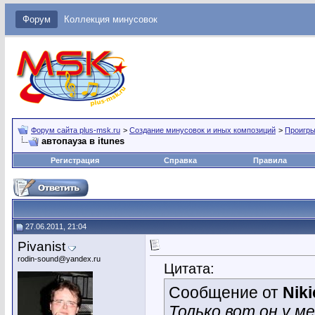
Форум
Коллекция минусовок
Форум сайта plus-msk.ru
>
Создание минусовок и иных композиций
>
Проигры
автопауза в itunes
Регистрация
Справка
Правила
27.06.2011, 21:04
Pivanist
rodin-sound@yandex.ru
Цитата:
Сообщение от
Niki
Только вот он у м