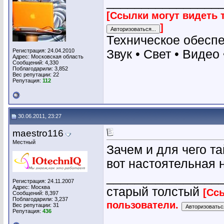
________________
[Ссылки могут видеть 
]
Техническое обесп
Регистрация: 24.04.2010
Звук • Свет • Видео
Адрес: Московская область
Сообщений: 4,330
Поблагодарили: 3,852
Вес репутации:
22
Репутация:
112
30.06.2011, 23:27
maestro116
Местный
Зачем и для чего та
вот настоятельная 
________________
Регистрация: 24.11.2007
Адрес: Москва
старый толстый
[Сс
Сообщений: 8,397
Поблагодарили: 3,237
пользователи.
Вес репутации:
31
Репутация:
436