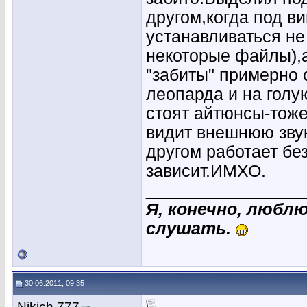
другом,когда под в
устанавливаться не
некоторые файлы),а
"забиты" примерно
леопарда и на голу
стоят айтюнсы-тоже
видит внешнюю звук
другом работает бе
зависит.ИМХО.
________________
Я, конечно, люблю
слушать.
30.06.2011, 09:35
Nikich 777