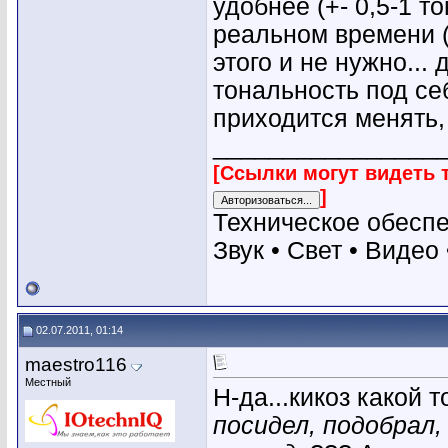
удобнее (+- 0,5-1 т
реальном времени (
этого и не нужно...
тональность под себ
приходится менять,
________________
[Ссылки могут видеть 
]
Техническое обесп
Звук • Свет • Видео
02.07.2011, 01:14
maestro116
Местный
Н-да...кикоз какой то
посидел, подобрал