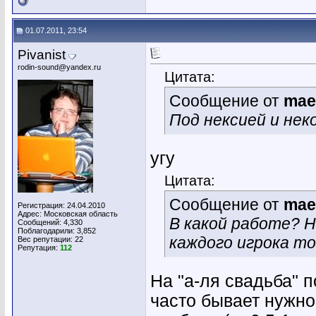
01.07.2011, 23:54
Pivanist
rodin-sound@yandex.ru
Цитата:
Сообщение от
mae
Под нексией и не
угу
Цитата:
Сообщение от
mae
Регистрация: 24.04.2010
Адрес: Московская область
В какой работе? Н
Сообщений: 4,330
Поблагодарили: 3,852
каждого игрока т
Вес репутации:
22
Репутация:
112
На "а-ля свадьба" п
часто бывает нужно