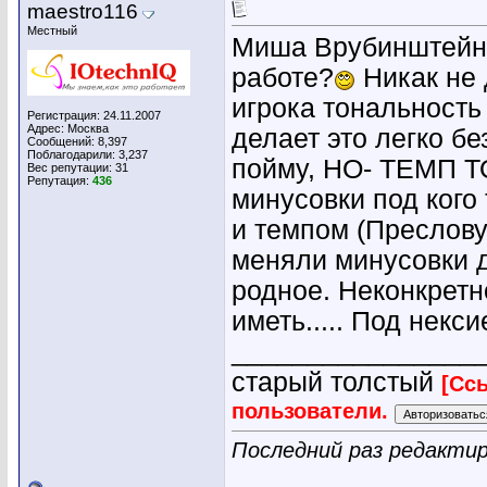
maestro116
Местный
Миша Врубинштейн 
работе?
Никак не 
игрока тональность
Регистрация: 24.11.2007
Адрес: Москва
делает это легко бе
Сообщений: 8,397
Поблагодарили: 3,237
пойму, НО- ТЕМП ТО
Вес репутации:
31
Репутация:
436
минусовки под кого
и темпом (Преслову
меняли минусовки д
родное. Неконкретн
иметь..... Под нек
________________
старый толстый
[Сс
пользователи.
Последний раз редактир