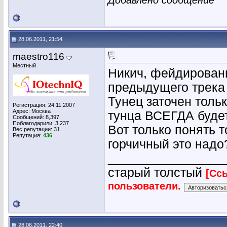
28.06.2011, 21:54
maestro116
Местный
Никич, фейдировани
предыдущего трека к
Тунец заточен толь
Регистрация: 24.11.2007
Адрес: Москва
тунца ВСЕГДА будет
Сообщений: 8,397
Поблагодарили: 3,237
Вот только понять т
Вес репутации:
31
Репутация:
436
горчичный это надо
________________
старый толстый
[Сс
пользователи.
28.06.2011, 22:40