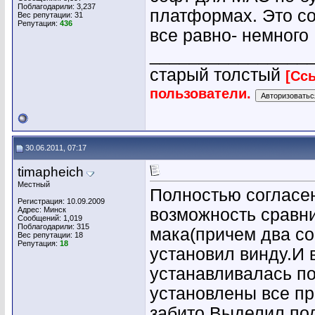
Поблагодарили: 3,237
платформах. Это сов
Вес репутации:
31
Репутация:
436
все равно- немного
________________
старый толстый
[Сс
пользователи.
30.06.2011, 07:17
timapheich
Местный
Полностью согласен
Регистрация: 10.09.2009
Адрес: Минск
возможность сравни
Сообщений: 1,019
Поблагодарили: 315
мака(причем два со
Вес репутации:
18
Репутация:
18
установил винду.И 
устанавливалась п
установлены все пр
забито.Выделил под