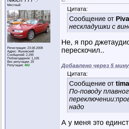
Местный
Цитата:
Сообщение от
Piva
нескладушки с ви
Не, я про джетаудио
Регистрация: 23.06.2008
перескочил..
Адрес: Жуковский
Сообщений: 2,295
Поблагодарили: 1,105
Вес репутации:
25
Добавлено через 5 мин
Репутация:
402
Цитата:
Сообщение от
tim
По-поводу плавног
переключении:пров
надо
А у меня это единс