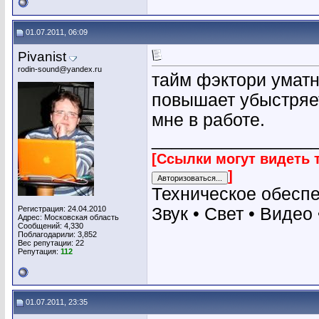
01.07.2011, 06:09
Pivanist
rodin-sound@yandex.ru
тайм фэктори уматн
повышает убыстряе
мне в работе.
________________
[Ссылки могут видеть 
]
Техническое обесп
Регистрация: 24.04.2010
Звук • Свет • Видео
Адрес: Московская область
Сообщений: 4,330
Поблагодарили: 3,852
Вес репутации:
22
Репутация:
112
01.07.2011, 23:35