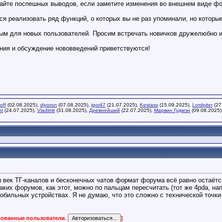
лайте поспешных выводов, если заметите изменения во внешнем виде ф
я реализовать ряд функций, о которых вы не раз упоминали, но которы
ым для новых пользователей. Просим встречать новичков дружелюбно и 
ния и обсуждение нововведений приветствуются!
off
(02.08.2025),
djvoron
(07.08.2025),
igor47
(21.07.2025),
Kestass
(15.09.2025),
Lordpiter
(27
nt
(24.07.2025),
Vladimir
(31.08.2025),
Древнейший
(22.07.2025),
Марвин Гудмэн
(09.08.2025)
ш век ТГ-каналов и бесконечных чатов формат форума всё равно остаёт
Таких форумов, как этот, можно по пальцам пересчитать (тот же 4pda, н
обильных устройствах. Я не думаю, что это сложно с технической точк
ированные пользователи.
]