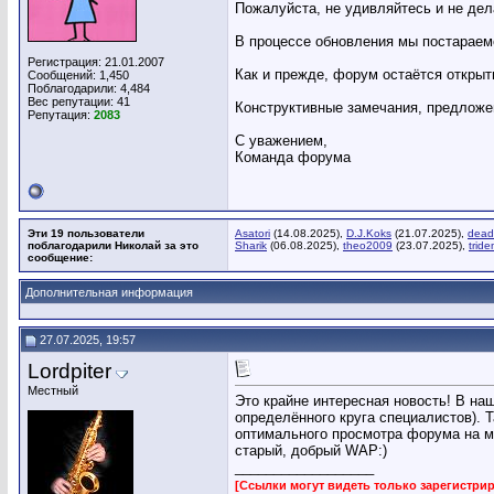
Пожалуйста, не удивляйтесь и не де
В процессе обновления мы постараемс
Регистрация: 21.01.2007
Как и прежде, форум остаётся открыт
Сообщений: 1,450
Поблагодарили: 4,484
Вес репутации:
41
Конструктивные замечания, предложе
Репутация:
2083
С уважением,
Команда форума
Эти 19 пользователи
Asatori
(14.08.2025),
D.J.Koks
(21.07.2025),
dead
поблагодарили Николай за это
Sharik
(06.08.2025),
theo2009
(23.07.2025),
tride
сообщение:
Дополнительная информация
27.07.2025, 19:57
Lordpiter
Местный
Это крайне интересная новость! В на
определённого круга специалистов). 
оптимального просмотра форума на м
старый, добрый WAP:)
__________________
[Ссылки могут видеть только зарегистр