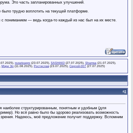
орума. Это часть запланированных улучшений.
е было трудно воплотить на текущей платформе.
с пониманием — ведь когда-то каждый из нас был на их месте.
.07.2025),
rozarioagro
(23.07.2025),
SASHA63
(27.07.2025),
Shamsa
(21.07.2025),
,
Мэри Эл
(11.08.2025),
Ростислав
(23.07.2025),
Сергей-007
(27.07.2025)
#
2
ся наиболее структурированным, понятным и удобным (для
апример). Но всё равно было бы здорово реализовать возможность
и зрения. Надеюсь, моё предложение получит поддержку. Вспомним