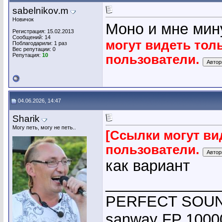
sabelnikov.m
Новичок
Моно и мне мин
Регистрация: 15.02.2013
Сообщений: 14
могут видеть тол
Поблагодарили: 1 раз
Вес репутации:
0
Репутация:
10
пользователи.
04.06.2026, 14:47
Sharik
Могу петь, могу не петь..
[Ссылки могут ви
пользователи.
как вариант
_____________
PERFECT SOUND
sanway FP 10000