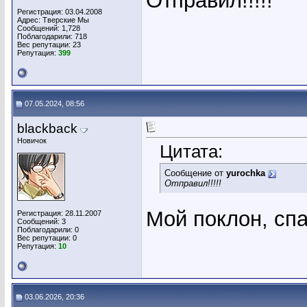
Отправил!!!!!
Регистрация: 03.04.2008
Адрес: Тверские Мы
Сообщений: 1,728
Поблагодарили: 718
Вес репутации:
23
Репутация:
399
07.05.2024, 08:56
blackback
Новичок
Цитата:
Сообщение от
yurochka
Отправил!!!!!
Мой поклон, сп
Регистрация: 28.11.2007
Сообщений: 3
Поблагодарили: 0
Вес репутации:
0
Репутация:
10
03.06.2026, 20:36