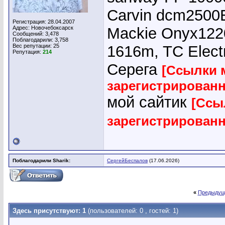
Carvin dcm2500E
Регистрация: 28.04.2007
Адрес: Новочебоксарск
Mackie Onyx1220
Сообщений: 3,478
Поблагодарили: 3,758
Вес репутации:
25
1616m, TC Elect
Репутация:
214
Серега
[Ссылки 
зарегистрирован
мой сайтик
[Ссы
зарегистрирован
Поблагодарили Sharik:
СергейБеспалов
(17.06.2026)
«
Предыдущ
Здесь присутствуют: 1
(пользователей: 0 , гостей: 1)