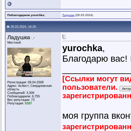
Поблагодарили yurochka:
Ладушка
(26.03.2024)
26.03.2024, 16:20
Ладушка
Местный
yurochka
,
Благодарю вас!
_____________
[Ссылки могут ви
Регистрация: 09.04.2008
пользователи.
Адрес: Асбест; Свердловская
область
Сообщений: 3,309
зарегистрирован
Поблагодарили: 6,755
Вес репутации:
73
Репутация:
5167
моя группа вко
зарегистрирован