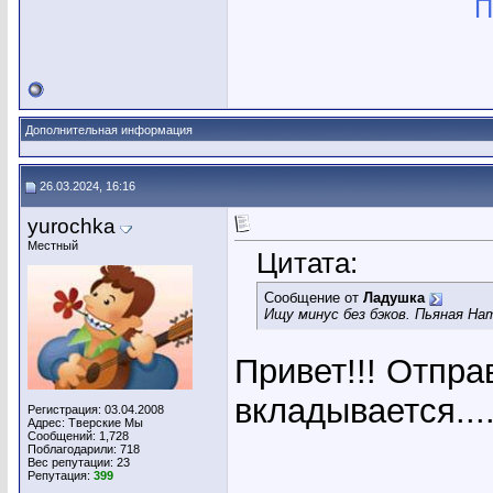
П
Дополнительная информация
26.03.2024, 16:16
yurochka
Местный
Цитата:
Сообщение от
Ладушка
Ищу минус без бэков. Пьяная На
Привет!!! Отправ
вкладывается....
Регистрация: 03.04.2008
Адрес: Тверские Мы
Сообщений: 1,728
Поблагодарили: 718
Вес репутации:
23
Репутация:
399