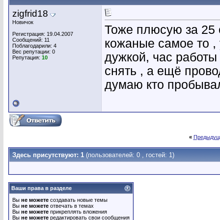
zigfrid18
Новичок
Тоже плюсую за 25 
Регистрация: 19.04.2007
Сообщений: 11
кожаные самое то , 
Поблагодарили: 4
Вес репутации:
0
дужкой, час работы
Репутация:
10
снять , а ещё прово
думаю кто пробывал
«
Предыдущ
Здесь присутствуют: 1
(пользователей: 0 , гостей: 1)
Ваши права в разделе
Вы
не можете
создавать новые темы
Вы
не можете
отвечать в темах
Вы
не можете
прикреплять вложения
Вы
не можете
редактировать свои сообщения