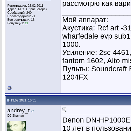
рассмотрю как вари
Регистрация: 25.02.2011
Адрес: М.О. г. Красногорск
________________
Сообщений: 240
Поблагодарили: 71
Мой аппарат:
Вес репутации:
16
Репутация:
11
Акустика: Rcf art -3
wharfedale evp sub1
1000.
Усиление: 2sc 4451
fantom 1602, Alto mi
Пульты: Soundcraft
1204FX
13.02.2021, 16:31
andrey_t
DJ Shaman
Denon DN-HP1000
10 лет в пользован