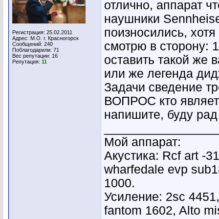
отлично, аппарат чт
наушники Sennheise
поизносились, хотя
Регистрация: 25.02.2011
Адрес: М.О. г. Красногорск
смотрю в сторону: 1
Сообщений: 240
Поблагодарили: 71
Вес репутации:
16
оставить такой же в
Репутация:
11
или же легенда дидж
Задачи сведение тр
ВОПРОС кто являет
напишите, буду рад
________________
Мой аппарат:
Акустика: Rcf art -3
wharfedale evp sub1
1000.
Усиление: 2sc 4451
fantom 1602, Alto mi