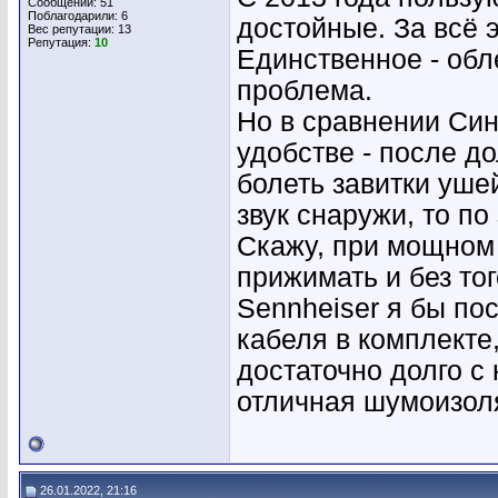
Сообщений: 51
Поблагодарили: 6
достойные. За всё 
Вес репутации:
13
Репутация:
10
Единственное - обл
проблема.
Но в сравнении Син
удобстве - после д
болеть завитки ушей
звук снаружи, то п
Скажу, при мощном 
прижимать и без то
Sennheiser я бы по
кабеля в комплекте
достаточно долго с 
отличная шумоизол
26.01.2022, 21:16