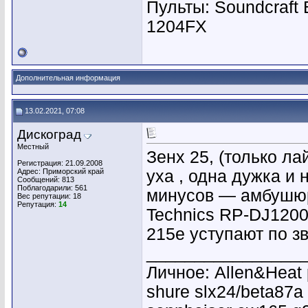
Пульты: Soundcraft
1204FX
Дополнительная информация
13.02.2021, 07:08
Дискоград
Местный
Зенх 25, (только л
Регистрация: 21.09.2008
Адрес: Приморский край
уха , одна дужка и 
Сообщений: 813
Поблагодарили: 561
минусов — амбушюр
Вес репутации:
18
Репутация:
14
Technics RP-DJ1200
215е уступают по зв
________________
Личное: Allen&Heat p
shure slx24/beta87a