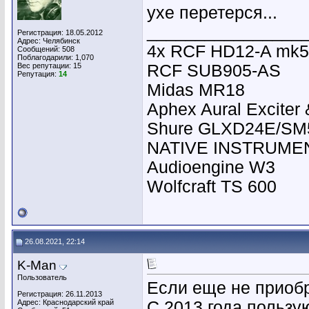
ухе перетерся...
________________
Регистрация: 18.05.2012
Адрес: Челябинск
4х RCF HD12-A mk5
Сообщений: 508
Поблагодарили: 1,070
Вес репутации:
15
RCF SUB905-AS
Репутация:
14
Midas MR18
Aphex Aural Exciter 
Shure GLXD24E/SM5
NATIVE INSTRUMEN
Audioengine W3
Wolfcraft TS 600
26.08.2021, 22:14
K-Man
Пользователь
Если еще не приобр
Регистрация: 26.11.2013
Адрес: Краснодарский край
С 2013 года пользую