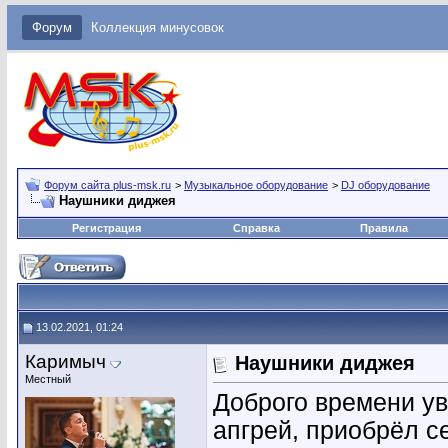
Форум
Коллекция минусовок
Форум сайта plus-msk.ru
>
Музыкальное оборудование
>
DJ оборудование
Наушники диджея
Регистрация
Справка
Правила
13.02.2021, 01:24
Каримыч
Наушники диджея
Местный
Доброго времени ув
апгрей, приобрёл се