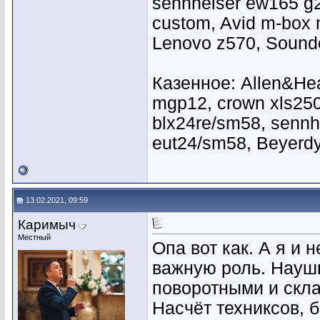
sennheiser ew165 g2,
custom, Avid m-box 
Lenovo z570, Soundc
Казенное: Allen&Hea
mgp12, crown xls25
blx24re/sm58, sennh
eut24/sm58, Beyer
13.02.2021, 09:59
Каримыч
Местный
Опа вот как. А я и 
важную роль. Науш
поворотными и скл
Насчёт техниксов, 