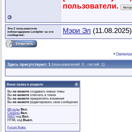
пользователи.
Эти 2 пользователи
Мэри Эл
(11.08.2025
поблагодарили Lordpiter за это
сообщение:
«
Предыдущ
Здесь присутствуют: 1
(пользователей: 0 , гостей: 1)
Ваши права в разделе
Вы
не можете
создавать новые темы
Вы
не можете
отвечать в темах
Вы
не можете
прикреплять вложения
Вы
не можете
редактировать свои сообщения
BB коды
Вкл.
Смайлы
Вкл.
[IMG]
код
Вкл.
HTML код
Выкл.
Forum Rules