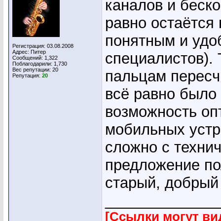
каналов и беск
равно остаётся
понятным и удо
Регистрация: 03.08.2008
Адрес: Питер
специалистов). 
Сообщений: 1,322
Поблагодарили: 1,730
Вес репутации:
20
пальцам пересчи
Репутация:
20
всё равно было
возможность оп
мобильных устро
сложно с технич
предложение по
старый, добрый
_____________
[Ссылки могут ви