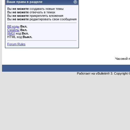
Ваши права в разделе
Вы
не можете
создавать новые темы
Вы
не можете
отвечать в темах
Вы
не можете
прикреплять вложения
Вы
не можете
редактировать свои сообщения
BB коды
Вкл.
Смайлы
Вкл.
[IMG]
код
Вкл.
HTML код
Выкл.
Forum Rules
Часовой 
Работает на vBulletin® 3. Copyright 