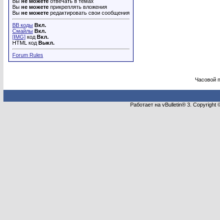
Вы
не можете
отвечать в темах
Вы
не можете
прикреплять вложения
Вы
не можете
редактировать свои сообщения
BB коды
Вкл.
Смайлы
Вкл.
[IMG]
код
Вкл.
HTML код
Выкл.
Forum Rules
Часовой 
Работает на vBulletin® 3. Copyright 