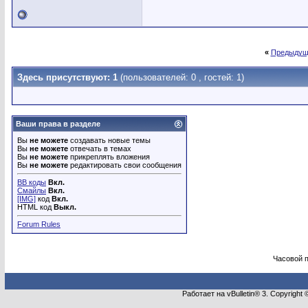
«
Предыдущ
Здесь присутствуют: 1
(пользователей: 0 , гостей: 1)
Ваши права в разделе
Вы
не можете
создавать новые темы
Вы
не можете
отвечать в темах
Вы
не можете
прикреплять вложения
Вы
не можете
редактировать свои сообщения
BB коды
Вкл.
Смайлы
Вкл.
[IMG]
код
Вкл.
HTML код
Выкл.
Forum Rules
Часовой 
Работает на vBulletin® 3. Copyright 