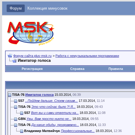
Форум
Коллекция минусовок
Форум сайта plus-msk.ru
>
Работа с немузыкальными программами
Имитатор голоса
Регистрация
Справка
Правила
TISA-76
Имитатор голоса
15.03.2014,
06:39
SS7
...Пойдем дальше. Споем своим...
17.03.2014,
11:14
TISA-76
Это что сейчас было ?! Я...
18.03.2014,
09:43
SS7
Вот вы и сами ответили на...
18.03.2014,
11:08
GBN
Увы. Вам просто никто не...
18.03.2014,
09:55
TISA-76
Да какие обиды, программно...
18.03.2014,
11:33
Владимир Матвийчук
Профессиональные...
18.03.2014,
12:36