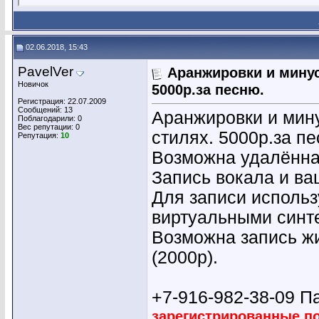
02.06.2018, 15:43
PavelVer
Аранжировки и минус
Новичок
5000р.за песню.
Регистрация: 22.07.2009
Сообщений: 13
Аранжировки и мин
Поблагодарили: 0
Вес репутации:
0
стилях. 5000р.за пе
Репутация:
10
Возможна удалённая
Запись вокала и ва
Для записи использ
виртуальными синт
Возможна запись жи
(2000р).
+7-916-982-38-09 П
зарегистрированные п