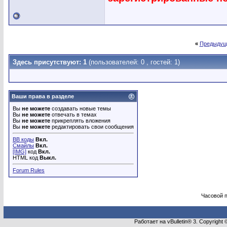
«
Предыдущ
Здесь присутствуют: 1
(пользователей: 0 , гостей: 1)
Ваши права в разделе
Вы
не можете
создавать новые темы
Вы
не можете
отвечать в темах
Вы
не можете
прикреплять вложения
Вы
не можете
редактировать свои сообщения
BB коды
Вкл.
Смайлы
Вкл.
[IMG]
код
Вкл.
HTML код
Выкл.
Forum Rules
Часовой 
Работает на vBulletin® 3. Copyright 