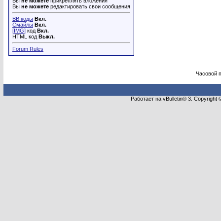
Вы
не можете
прикреплять вложения
Вы
не можете
редактировать свои сообщения
BB коды
Вкл.
Смайлы
Вкл.
[IMG]
код
Вкл.
HTML код
Выкл.
Forum Rules
Часовой 
Работает на vBulletin® 3. Copyright 