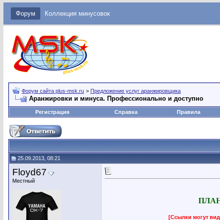
Форум
Коллекция минусовок
Форум сайта plus-msk.ru
>
Предложение услуг аранжировщика
Аранжировки и минуса. Профессионально и доступно
Регистрация
Справка
Правила
25.09.2013, 08:21
Floyd67
Местный
ПЛАН
[Ссылки могут вид