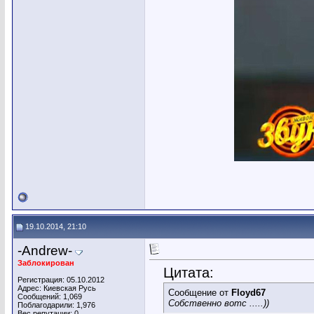
19.10.2014, 21:10
-Andrew-
Заблокирован
Цитата:
Регистрация: 05.10.2012
Адрес: Киевская Русь
Сообщение от
Floyd67
Сообщений: 1,069
Собственно вотс .....))
Поблагодарили: 1,976
Вес репутации:
0