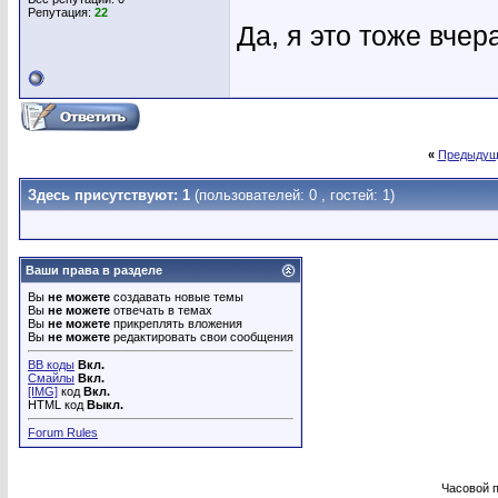
Репутация:
22
Да, я это тоже вчер
«
Предыдущ
Здесь присутствуют: 1
(пользователей: 0 , гостей: 1)
Ваши права в разделе
Вы
не можете
создавать новые темы
Вы
не можете
отвечать в темах
Вы
не можете
прикреплять вложения
Вы
не можете
редактировать свои сообщения
BB коды
Вкл.
Смайлы
Вкл.
[IMG]
код
Вкл.
HTML код
Выкл.
Forum Rules
Часовой 