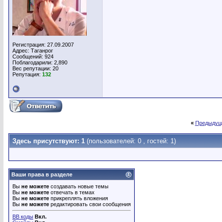
Регистрация: 27.09.2007
Адрес: Таганрог
Сообщений: 924
Поблагодарили: 2,890
Вес репутации:
20
Репутация:
132
«
Предыдущ
Здесь присутствуют: 1
(пользователей: 0 , гостей: 1)
Ваши права в разделе
Вы
не можете
создавать новые темы
Вы
не можете
отвечать в темах
Вы
не можете
прикреплять вложения
Вы
не можете
редактировать свои сообщения
BB коды
Вкл.