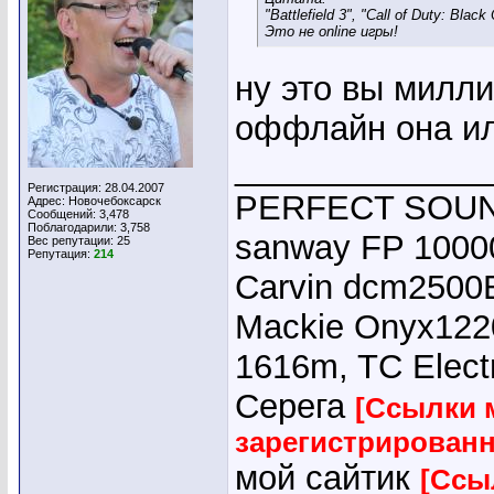
"Battlefield 3", "Call of Duty: Black
Это не online игры!
ну это вы милл
оффлайн она и
_____________
Регистрация: 28.04.2007
PERFECT SOUND
Адрес: Новочебоксарск
Сообщений: 3,478
Поблагодарили: 3,758
sanway FP 10000
Вес репутации:
25
Репутация:
214
Carvin dcm2500E
Mackie Onyx1220
1616m, TC Elect
Серега
[Ссылки 
зарегистрирован
мой сайтик
[Ссы