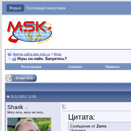
Форум
Коллекция минусовок
Форум сайта plus-msk.ru
>
Игры
Игры он-лайн. Балуетесь?
Регистрация
Справка
Правила
25.11.2013, 11:00
Sharik
Могу петь, могу не петь..
Цитата:
Сообщение от
Zorro
Цитата: