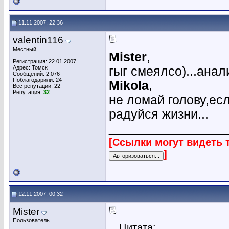
11.11.2007, 22:36
valentin116
Местный
Mister
,
Регистрация: 22.01.2007
Адрес: Томск
гыг смеялсо)...анал
Сообщений: 2,076
Поблагодарили: 24
Mikola
,
Вес репутации:
22
Репутация:
32
не ломай голову,ес
радуйся жизни...
________________
[Ссылки могут видеть 
]
12.11.2007, 00:32
Mister
Пользователь
Цитата: