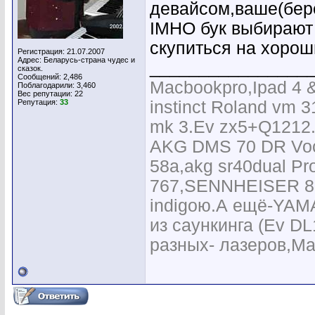
девайсом,ваше(бере
IMHO бук выбирают 
скупиться на хорош
Регистрация: 21.07.2007
Адрес: Беларусь-страна чудес и
________________
сказок.
Сообщений: 2,486
Macbookpro,Ipad 4 & 
Поблагодарили: 3,460
Вес репутации:
22
Репутация:
33
instinct Roland vm
mk 3.Ev zx5+Q1212
AKG DMS 70 DR Voca
58a,akg sr40dual Pro
767,SENNHEISER 835
indigoю.А ещё-YAM
из саункинга (Ev D
разных- лазеров,Mart