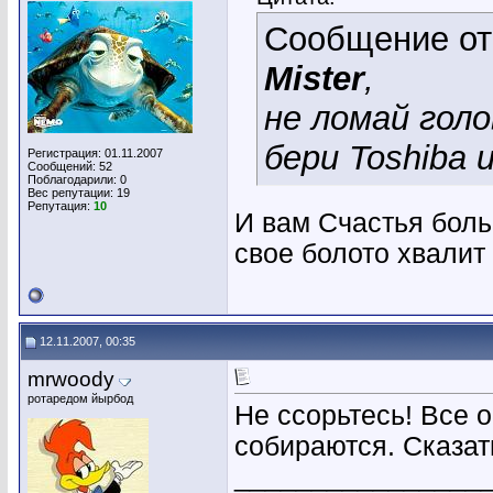
Сообщение о
Mister
,
не ломай гол
бери Toshiba и
Регистрация: 01.11.2007
Сообщений: 52
Поблагодарили: 0
Вес репутации:
19
Репутация:
10
И вам Счастья боль
свое болото хвалит 
12.11.2007, 00:35
mrwoody
ротаредом йырбод
Не ссорьтесь! Все 
собираются. Сказат
________________