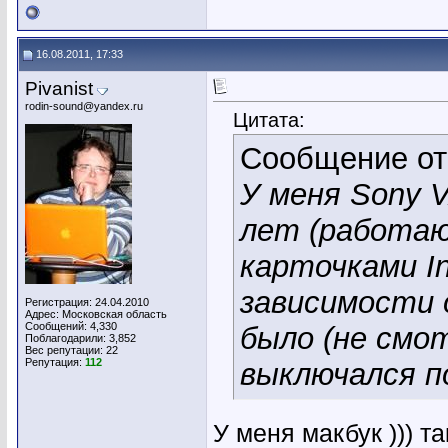
16.08.2011, 17:33
Pivanist
rodin-sound@yandex.ru
Цитата:
Сообщение о
У меня Sony 
лет (работаю
карточками In
зависимости 
Регистрация: 24.04.2010
Адрес: Московская область
Сообщений: 4,330
было (не смот
Поблагодарили: 3,852
Вес репутации:
22
Репутация:
112
выключался по
У меня макбук ))) т