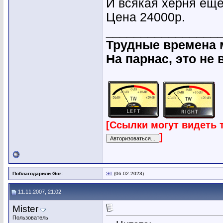
И всякая херня ещё..
Цена 24000р.
________________
Трудные времена 
На парнас, это не 
[Ссылки могут видеть 
]
Поблагодарили Gor:
ЭТ
(06.02.2023)
11.11.2007, 21:02
Mister
Пользователь