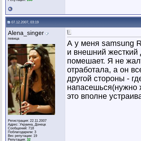
07.12.2007, 03:19
Alena_singer
певица
А у меня samsung R
и внешний жесткий д
помешает. Я не жалу
отработала, а он вс
другой стороны - гд
напасешься(нужно жи
это вполне устраива
Регистрация: 22.11.2007
Адрес: Украина, Донецк
Сообщений: 718
Поблагодарили: 3
Вес репутации:
19
Репутация:
32