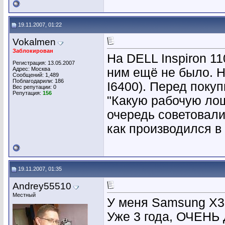
19.11.2007, 01:22
Vokalmen
Заблокирован
На DELL Inspiron 1
Регистрация: 13.05.2007
Адрес: Москва
ним ещё не было. Н
Сообщений: 1,489
Поблагодарили: 186
I6400). Перед поку
Вес репутации:
0
Репутация:
156
"Какую рабочую лош
очередь советовали
как производился в
19.11.2007, 01:35
Andrey55510
Местный
У меня Samsung X30
Уже 3 года, ОЧЕНЬ