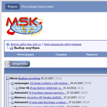
Форум
Коллекция минусовок
Форум сайта plus-msk.ru
>
Немузыкальное оборудование
Выбор ноутбука
Регистрация
Справка
Правила
Mikola
Выбор ноутбука
26.10.2007,
23:22
хухрындик
Об этом создано и обсуждено...
26.10.2007,
23:36
Олег 65
И как Dell по удобству, а...
21.10.2012,
11:11
Aleksandr1
Я б выбрал такого ракурса:...
27.10.2007,
00:03
Mulenruz
Ноутбук HP Pavilion dv8000...
27.10.2007,
00:13
Aleksandr1
И чего вам быстрых и новых...
27.10.2007,
00:14
Bassman
У меня Sony VAIO VGN-A215Z...
27.10.2007,
22:02