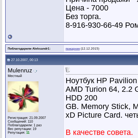
Цена - 7000
Без торга.
8-916-930-66-49 Ро
Поблагодарили Aleksandr1:
пожарник
(12.12.2015)
27.10.2007, 00:13
Mulenruz
Местный
Ноутбук HP Pavilio
AMD Turion 64, 2.2 
HDD 200
GB. Memory Stick, 
xD Picture Card. че
Регистрация: 21.09.2007
Сообщений: 110
Поблагодарили: 1 раз
Вес репутации:
19
В качестве совета.
Репутация:
11