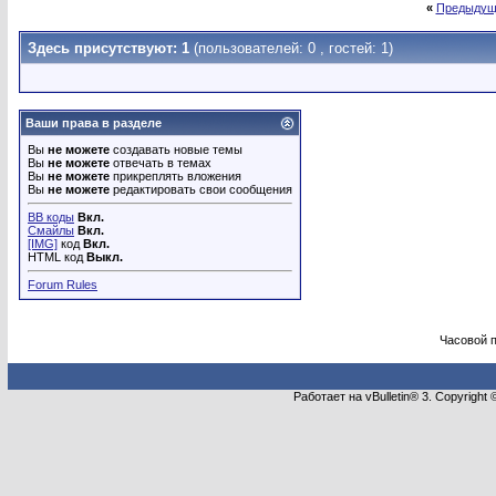
«
Предыдущ
Здесь присутствуют: 1
(пользователей: 0 , гостей: 1)
Ваши права в разделе
Вы
не можете
создавать новые темы
Вы
не можете
отвечать в темах
Вы
не можете
прикреплять вложения
Вы
не можете
редактировать свои сообщения
BB коды
Вкл.
Смайлы
Вкл.
[IMG]
код
Вкл.
HTML код
Выкл.
Forum Rules
Часовой 
Работает на vBulletin® 3. Copyright 