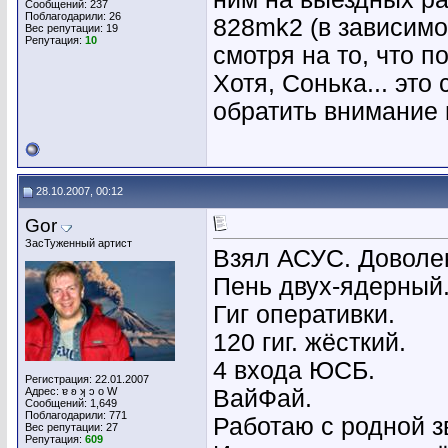
Сообщений: 237
Поблагодарили: 26
828mk2 (в зависимо
Вес репутации:
19
Репутация:
10
смотря на то, что п
Хотя, Сонька... это
обратить внимание н
28.10.2007, 00:12
Gor
ЗасТуженный артист
Взял АСУС. Доволен
Пень двух-ядерный
Гиг оперативки.
120 гиг. жёсткий.
4 входа ЮСБ.
Регистрация: 22.01.2007
Адрес: ɐ ʚ ʞ ɔ о W
ВайФай.
Сообщений: 1,649
Поблагодарили: 771
Работаю с родной 
Вес репутации:
27
Репутация:
609