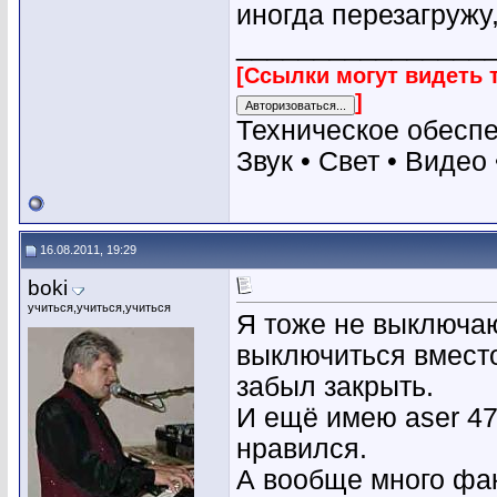
иногда перезагружу,
________________
[Ссылки могут видеть 
]
Техническое обесп
Звук • Свет • Видео
16.08.2011, 19:29
boki
учиться,учиться,учиться
Я тоже не выключа
выключиться вмест
забыл закрыть.
И ещё имею aser 47
нравился.
А вообще много фак