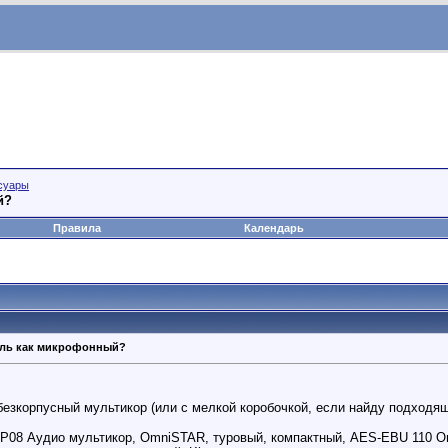
суары
й?
Правила
Календарь
ель как микрофонный?
езкорпусный мультикор (или с мелкой коробочкой, если найду подходящу
08 Аудио мультикор, OmniSTAR, туровый, компактный, AES-EBU 110 Oм, 