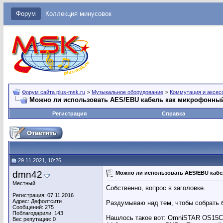
Форум
Коллекция минусовок
Форум сайта plus-msk.ru
>
Музыкальное оборудование
>
Коммутация и аксес
Можно ли использовать AES/EBU кабель как микрофонны
Регистрация
Справка
29.11.2021, 10:26
dmn42
Можно ли использовать AES/EBU каб
Местный
Собственно, вопрос в заголовке.
Регистрация: 07.11.2016
Адрес: Дефолтсити
Раздумываю над тем, чтобы собрать б
Сообщений: 275
Поблагодарили: 143
Нашлось такое вот: OmniSTAR OS15CP
Вес репутации:
0