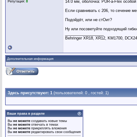
14.0 мм, оболочка: PUR-a-Flex особой 
Репутация:
8
Если сравнивать с 206, то сечение м
Подойдёт, или не стОит?
Ну или посоветуйте подходящий гибки
__________________
Behringer XR18, XR12, KM1700, DCX24
Дополнительная информация
Здесь присутствуют: 1
(пользователей: 0 , гостей: 1)
Ваши права в разделе
Вы
не можете
создавать новые темы
Вы
не можете
отвечать в темах
Вы
не можете
прикреплять вложения
Вы
не можете
редактировать свои сообщения