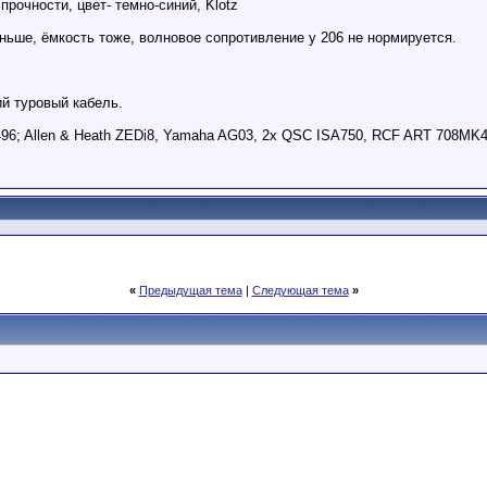
прочности, цвет- темно-синий, Klotz
еньше, ёмкость тоже, волновое сопротивление у 206 не нормируется.
й туровый кабель.
96; Allen & Heath ZEDi8, Yamaha AG03, 2x QSC ISA750, RCF ART 708MK
«
Предыдущая тема
|
Следующая тема
»