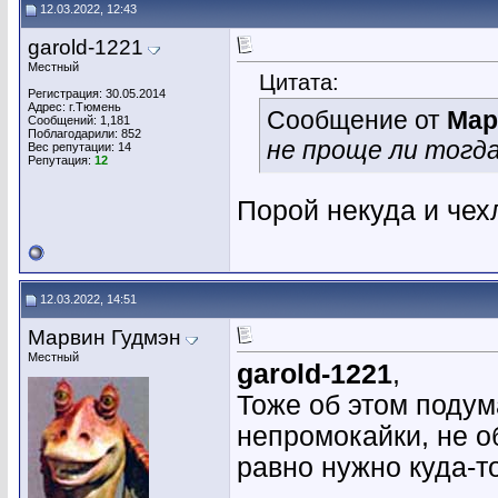
12.03.2022, 12:43
garold-1221
Местный
Цитата:
Регистрация: 30.05.2014
Адрес: г.Тюмень
Сообщение от
Мар
Сообщений: 1,181
Поблагодарили: 852
не проще ли тогда
Вес репутации:
14
Репутация:
12
Порой некуда и чехл
12.03.2022, 14:51
Марвин Гудмэн
Местный
garold-1221
,
Тоже об этом подум
непромокайки, не о
равно нужно куда-то