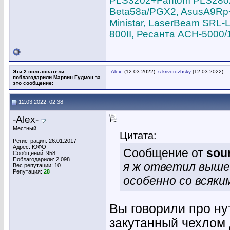
PLS3202+Fantom PLS2802,
Beta58a/PGX2, AsusA9Rp+S
Ministar, LaserBeam SRL-L
800II, Ресанта АСН-5000/
Эти 2 пользователи
-Alex-
(12.03.2022),
s.krivorozhsky
(12.03.2022)
поблагодарили Марвин Гудмэн за
это сообщение:
12.03.2022, 02:38
-Alex-
Местный
Цитата:
Регистрация: 26.01.2017
Адрес: ЮФО
Сообщение от
sou
Сообщений: 958
Поблагодарили: 2,098
я ж ответил выше
Вес репутации:
10
Репутация:
28
особенно со всяк
Вы говорили про ну
закутанный чехлом 