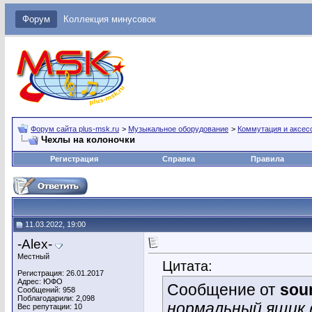
Форум
Коллекция минусовок
Форум сайта plus-msk.ru
>
Музыкальное оборудование
>
Коммутация и аксес
Чехлы на колоночки
Регистрация
Справка
Правила
11.03.2022, 19:00
-Alex-
Местный
Цитата:
Регистрация: 26.01.2017
Адрес: ЮФО
Сообщение от
sou
Сообщений: 958
Поблагодарили: 2,098
нормальный ящик 
Вес репутации:
10