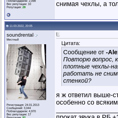
Поблагодарили: 2,098
снимая чехлы, а то
Вес репутации:
10
Репутация:
28
11.03.2022, 20:05
soundrental
Местный
Цитата:
Сообщение от
-Ale
Повторю вопрос, к
плотные чехлы-на
работать не снима
стенкой?
я ж ответил выше-с
особенно со всяки
Регистрация: 24.01.2013
________________
Сообщений: 3,044
Поблагодарили: 4,970
Вес репутации:
17
прокат звука в РБ +
Репутация:
92