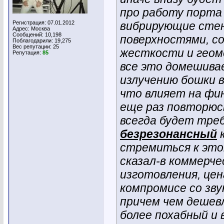
про работу порта 
Регистрация: 07.01.2012
вибрирующие сте
Адрес: Москва
Сообщений: 10,198
поверхностями, со
Поблагодарили: 19,275
Вес репутации:
25
жесткости и гео
Репутация:
85
все это домешива
излучению бошки 
что влияет на фи
еще раз повторюс
всегда будет тре
безрезонансный
к
стремиться к этом
сказал-в коммерче
изготовления, цен
компромисе со зву
причем чем дешев
более похабный и