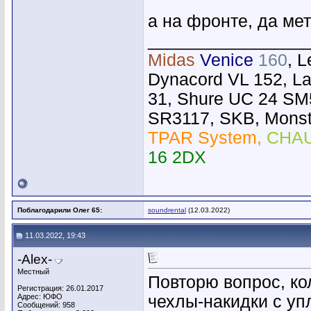
а на фронте, да мет
________________
Midas
Venice
160
, 
Dynacord VL 152, L
31, Shure UC 24 SM
SR3117, SKB, Monste
TPAR System,
CHAU
16 2DX
Поблагодарили Олег 65:
soundrental
(12.03.2022)
11.03.2022, 19:43
-Alex-
Местный
Повторю вопрос, ко
Регистрация: 26.01.2017
Адрес: ЮФО
чехлы-накидки с уп
Сообщений: 958