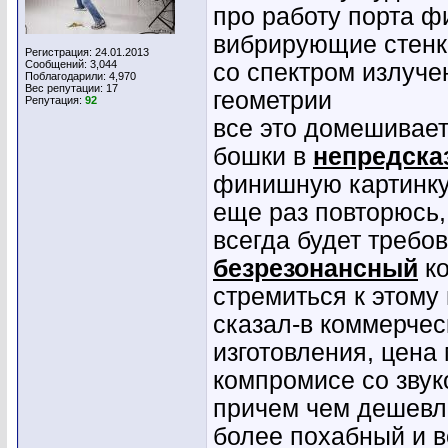
про работу порта фи
вибрирующие стенк
Регистрация: 24.01.2013
Сообщений: 3,044
со спектром излуче
Поблагодарили: 4,970
Вес репутации:
17
геометрии
Репутация:
92
все это домешивае
бошки в
непредска
финишную картинк
еще раз повторюсь,
всегда будет требо
безрезонансный
ко
стремиться к этому
сказал-в коммерчес
изготовления, цена
компромисе со звук
причем чем дешевл
более похабный и 