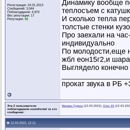
Динамику вообще п
Регистрация: 24.01.2013
Сообщений: 3,044
теплосъем с катуш
Поблагодарили: 4,970
Вес репутации:
17
И сколько тепла пе
Репутация:
92
толстые стенки куз
Про заехали на час
индивидуально
По молодости,еще н
жбл еон15г2,и шар
Выглядело конечно 
________________
прокат звука в РБ +
Эти 2 пользователи
Марвин Гудмэн
(12.03.2022),
Олег 65
(12.03.202
поблагодарили soundrental за это
сообщение:
12.03.2022, 12:11