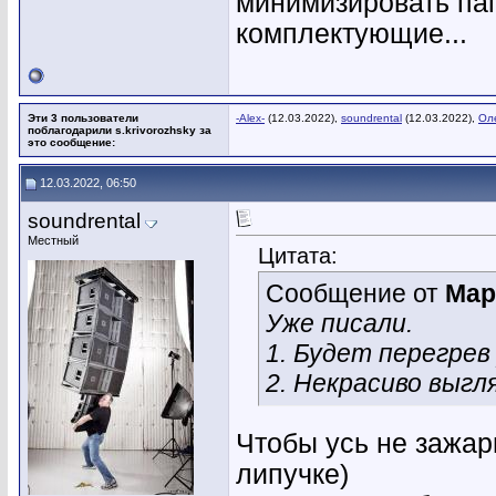
минимизировать паг
комплектующие...
Эти 3 пользователи
-Alex-
(12.03.2022),
soundrental
(12.03.2022),
Ол
поблагодарили s.krivorozhsky за
это сообщение:
12.03.2022, 06:50
soundrental
Местный
Цитата:
Сообщение от
Мар
Уже писали.
1. Будет перегрев
2. Некрасиво выгл
Чтобы усь не зажар
липучке)