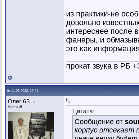
из практики-не осо
довольно известных
интереснее после в
фанеры, и обмазыв
это как информация
________________
прокат звука в РБ +
11.03.2022, 19:41
Олег 65
Местный
Цитата:
Сообщение от
sou
корпус отсекает 
иначе внизу будет