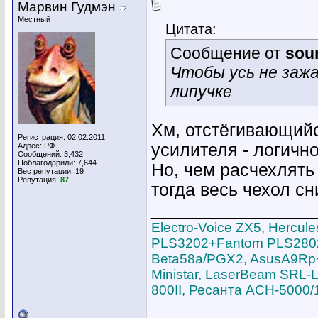
Марвин Гудмэн
Местный
Цитата:
Сообщение от
sou
Чтобы усь не зажа
липучке
Хм, отстёгивающийс
Регистрация: 02.02.2011
усилителя - логичн
Адрес: РФ
Сообщений: 3,432
Поблагодарили: 7,644
Но, чем расчехлять
Вес репутации:
19
Репутация:
87
тогда весь чехол с
________________
Electro-Voice ZX5, Hercu
PLS3202+Fantom PLS2802,
Beta58a/PGX2, AsusA9Rp+S
Ministar, LaserBeam SRL-L
800II, Ресанта АСН-5000/