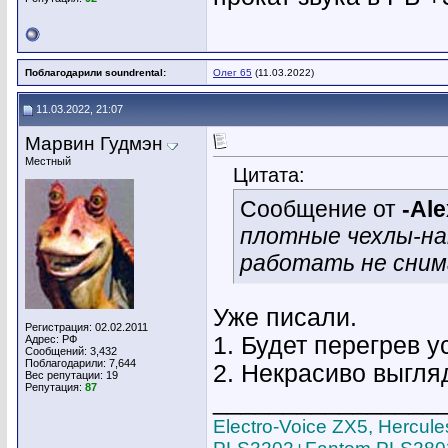
Поблагодарили soundrental:
Олег 65
(11.03.2022)
11.03.2022, 21:07
Марвин Гудмэн
Местный
Цитата:
Сообщение от
-Ale
плотные чехлы-на
работать не сним
Уже писали.
Регистрация: 02.02.2011
1. Будет перегрев 
Адрес: РФ
Сообщений: 3,432
Поблагодарили: 7,644
2. Некрасиво выгляд
Вес репутации:
19
Репутация:
87
________________
Electro-Voice ZX5, Hercu