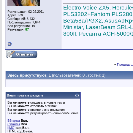
________________
Electro-Voice ZX5, Hercu
Регистрация: 02.02.2011
PLS3202+Fantom PLS2802,
Адрес: РФ
Сообщений: 3,432
Beta58a/PGX2, AsusA9Rp+S
Поблагодарили: 7,644
Вес репутации:
19
Ministar, LaserBeam SRL-L
Репутация:
87
800II, Ресанта АСН-5000/
«
Предыдущ
Здесь присутствуют: 1
(пользователей: 0 , гостей: 1)
Ваши права в разделе
Вы
не можете
создавать новые темы
Вы
не можете
отвечать в темах
Вы
не можете
прикреплять вложения
Вы
не можете
редактировать свои сообщения
BB коды
Вкл.
Смайлы
Вкл.
[IMG]
код
Вкл.
HTML код
Выкл.