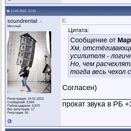
12.03.2022, 12:41
soundrental
Местный
Цитата:
Сообщение от
Мар
Хм, отстёгивающи
усилителя - логич
Но, чем расчехлят
тогда весь чехол
Согласен)
________________
Регистрация: 24.01.2013
прокат звука в РБ +
Сообщений: 3,044
Поблагодарили: 4,970
Вес репутации:
17
Репутация:
92