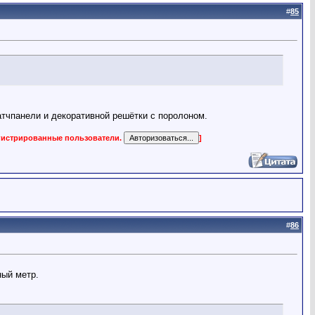
#
85
атчпанели и декоративной решётки с поролоном.
егистрированные пользователи.
]
#
86
ный метр.