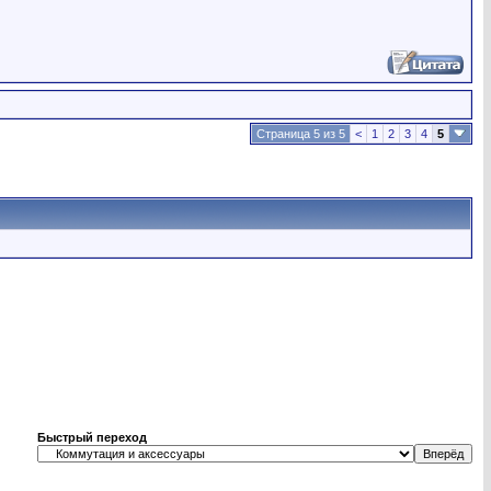
Страница 5 из 5
<
1
2
3
4
5
Быстрый переход