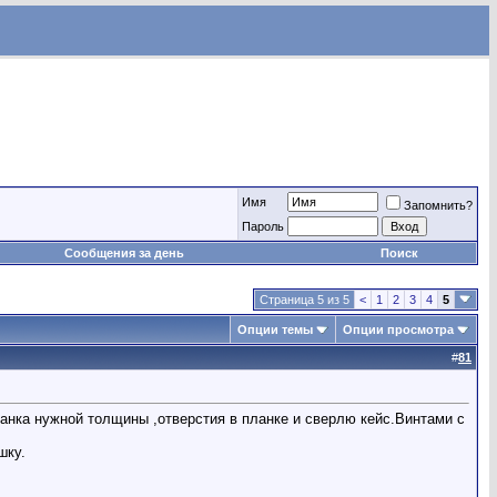
Имя
Запомнить?
Пароль
Сообщения за день
Поиск
Страница 5 из 5
<
1
2
3
4
5
Опции темы
Опции просмотра
#
81
анка нужной толщины ,отверстия в планке и сверлю кейс.Винтами с
шку.