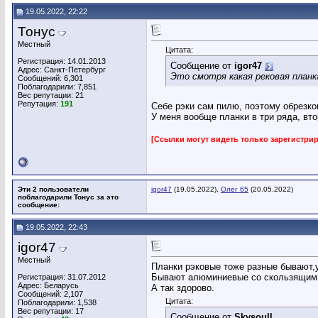
19.05.2022, 22:22
Тонус
Местный
Цитата:
Регистрация: 14.01.2013
Сообщение от
igor47
Адрес: Санкт-Петербург
Это смотря какая рековая планк
Сообщений: 6,301
Поблагодарили: 7,851
Вес репутации:
21
Репутация:
191
Себе рэки сам пилю, поэтому обрезко
У меня вообще планки в три ряда, вт
[Ссылки могут видеть только зарегистр
Эти 2 пользователи
igor47
(19.05.2022),
Олег 65
(20.05.2022)
поблагодарили Тонус за это
сообщение:
19.05.2022, 22:43
igor47
Местный
Планки рэковые тоже разные бывают,
Бывают алюминиевые со скользящим по
Регистрация: 31.07.2012
Адрес: Беларусь
А так здорово.
Сообщений: 2,107
Цитата:
Поблагодарили: 1,538
Вес репутации:
17
Сообщение от
Skysoull