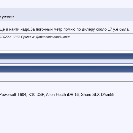
л уголки
щё и найти надо.За погонный метр помню по дилеру около 17 у.е была.
5.2022 в
17:55
Причина: Добавлено сообщение
wersoft T604, K10 DSP, Allen Heath iDR-16, Shure SLX-D/sm58