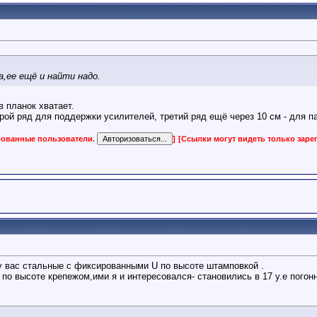
а,ее ещё и найти надо.
в планок хватает.
орой ряд для поддержки усилителей, третий ряд ещё через 10 см - для п
ированные пользователи.
]
[Ссылки могут видеть только зар
у вас стальные с фиксированными U по высоте штамповкой .
 высоте крепежом,ими я и интересовался- становились в 17 у.е погон