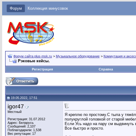
Форум
Коллекция минусовок
Форум сайта plus-msk.ru
>
Музыкальное оборудование
>
Коммутация и аксес
Рэковые кейсы.
Регистрация
Справка
19.05.2022, 17:51
igor47
Местный
Я креплю по простому.С тыла у тяжё
полукруглой головкой от старой мебе
Регистрация: 31.07.2012
Адрес: Беларусь
Если Усь надо на пару см выдвинуть
Сообщений: 2,107
Все быстро и просто.
Поблагодарили: 1,538
Вес репутации:
17