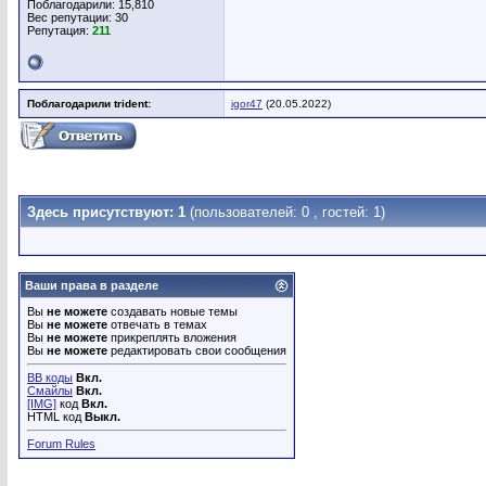
Поблагодарили: 15,810
Вес репутации:
30
Репутация:
211
Поблагодарили trident:
igor47
(20.05.2022)
Здесь присутствуют: 1
(пользователей: 0 , гостей: 1)
Ваши права в разделе
Вы
не можете
создавать новые темы
Вы
не можете
отвечать в темах
Вы
не можете
прикреплять вложения
Вы
не можете
редактировать свои сообщения
BB коды
Вкл.
Смайлы
Вкл.
[IMG]
код
Вкл.
HTML код
Выкл.
Forum Rules