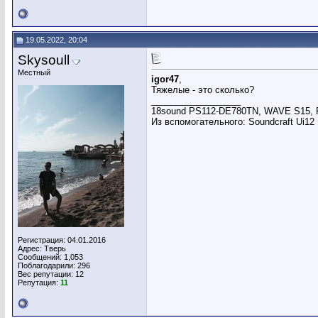
19.05.2022, 20:04
Skysoull
Местный
igor47
,
Тяжелые - это сколько?
__________________
18sound PS112-DE780TN, WAVE S15, Po
Из вспомогательного: Soundcraft Ui12
Регистрация: 04.01.2016
Адрес: Тверь
Сообщений: 1,053
Поблагодарили: 296
Вес репутации:
12
Репутация:
11