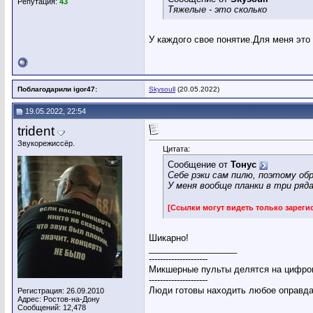
Репутация:
43
Тяжелые - это сколько
У каждого свое понятие.Для меня это 
Поблагодарили igor47:
Skysoull
(20.05.2022)
19.05.2022, 22:54
trident
Звукорежиссёр.
Цитата:
Сообщение от
Тонус
Себе рэки сам пилю, поэтому об
У меня вообще планки в три ряд
[Ссылки могут видеть только зарег
Шикарно!
__________________
---------------------
Микшерные пульты делятся на цифров
---------------------
Люди готовы находить любое оправдан
Регистрация: 26.09.2010
Адрес: Ростов-на-Дону
Сообщений: 12,478