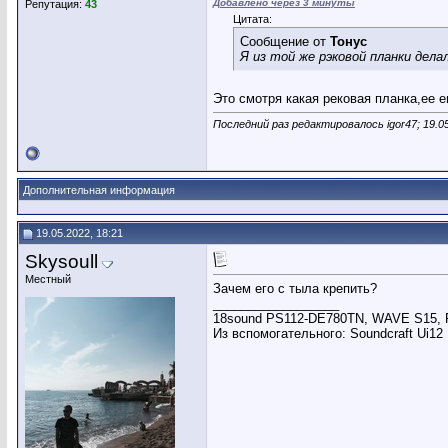
Добавлено через 3 минуты
Репутация:
43
Цитата:
Сообщение от
Тонус
Я из той же рэковой планки дела
Это смотря какая рековая планка,ее е
Последний раз редактировалось igor47; 19.0
Дополнительная информация
19.05.2022, 18:21
Skysoull
Местный
Зачем его с тыла крепить?
__________________
18sound PS112-DE780TN, WAVE S15, Po
Из вспомогательного: Soundcraft Ui12