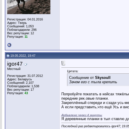
Регистрация: 04.01.2016
Адрес: Тверь
Сообщений: 1,053
Поблагодарили: 296
Вес репутации:
12
Репутация:
11
19.05.2022, 19:47
igor47
Местный
Цитата:
Регистрация: 31.07.2012
Сообщение от
Skysoull
Адрес: Беларусь
Зачем его с тыла крепить
Сообщений: 2,107
Поблагодарили: 1,538
Вес репутации:
17
Репутация:
43
Попробуйте покатать в кейсах тяжёл
передние рек.овые планки.
Закреплённый спереди и сзади усь-ме
А если представить,что ещё Усь и вис
Добавлено через 4 минуты
Я деревянные планки в тыл ставлю дл
Последний раз редактировалось igor47; 19.0