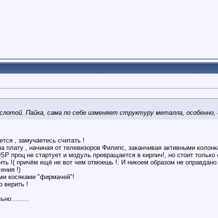
слотой. Пайка, сама по себе изменяет структуру металла, особенно, 
тся , замучаетесь считать !
на плату , начиная от телевизоров Филипс, заканчивая активными колонка
DSP проц не стартует и модуль превращается в кирпич!, но стоит только
ть !( причём ещё не вот чем отмоешь !. И никоем образом не оправдано 
ения !)
ми косяками "фирмачей"!
 верить !
о.........