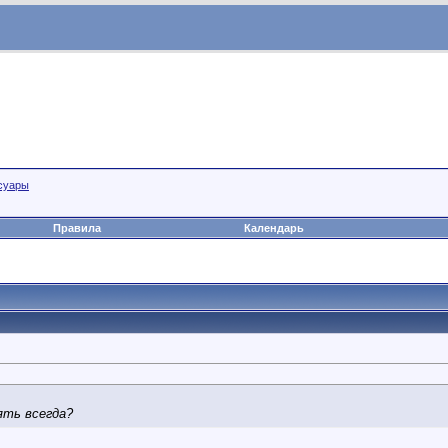
суары
Правила
Календарь
ять всегда?