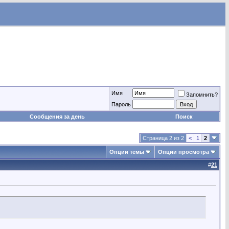
Имя
Запомнить?
Пароль
Сообщения за день
Поиск
Страница 2 из 2
<
1
2
Опции темы
Опции просмотра
#
21