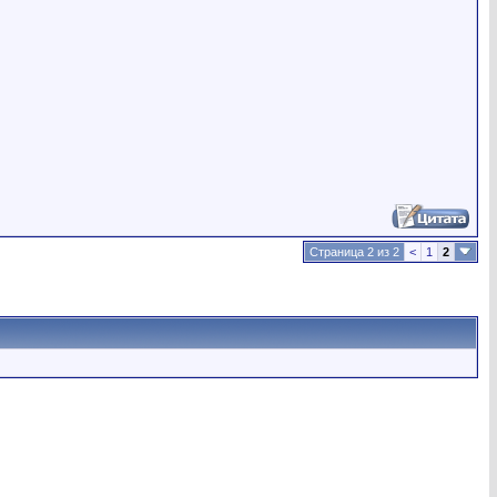
Страница 2 из 2
<
1
2