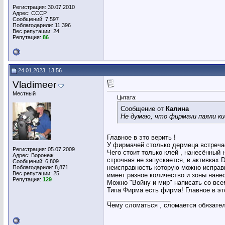
Регистрация: 30.07.2010
Адрес: СССР
Сообщений: 7,597
Поблагодарили: 11,396
Вес репутации:
24
Репутация:
86
24.01.2023, 13:56
Vladimeer
Местный
Цитата:
Сообщение от
Калина
Не думаю, что фирмачи паяли ки
Главное в это верить !
У фирмачей столько дермеца встречае
Регистрация: 05.07.2009
Чего стоит только клей , нанесённый 
Адрес: Воронеж
строчная не запускается, в активках 
Сообщений: 6,809
неисправность которую можно исправи
Поблагодарили: 8,871
Вес репутации:
25
имеет разное количество и зоны нанес
Репутация:
129
Можно "Войну и мир" написать со все
Типа Фирма есть фирма! Главное в это
__________________
Чему сломаться , сломается обязательн