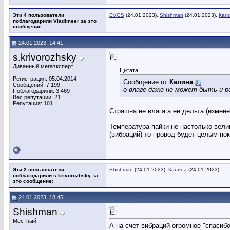
Эти 4 пользователи
EVGS
(24.01.2023),
Shishman
(24.01.2023),
Кал
поблагодарили Vladimeer за это
сообщение:
24.01.2023, 14:41
s.krivorozhsky
Диванный мегаэксперт
Цитата:
Регистрация: 05.04.2014
Сообщение от
Калина
Сообщений: 7,199
о влаге даже не может быть и р
Поблагодарили: 3,469
Вес репутации:
21
Репутация:
101
Страшна не влага а её дельта (измене
Температура пайки не настолько вели
(вибраций) то провод будет целым пок
Эти 2 пользователи
Shishman
(24.01.2023),
Калина
(24.01.2023)
поблагодарили s.krivorozhsky за
это сообщение:
24.01.2023, 18:45
Shishman
Местный
А на счет вибраций огромное "спасиб