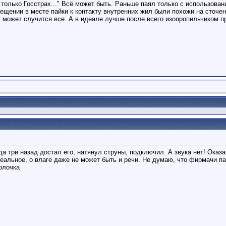
только Госстрах..." Всё может быть. Раньше паял только с использован
ещении в месте пайки к контакту внутренних жил были похожи на сточе
 может случится все. А в идеале лучше после всего изопропильчиком п
да три назад достал его, натянул струны, подключил. А звука нет! Оказ
еальное, о влаге даже не может быть и речи. Не думаю, что фирмачи па
олочка