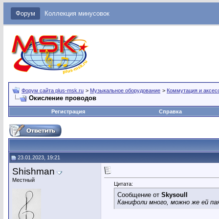
Форум
Коллекция минусовок
Форум сайта plus-msk.ru
>
Музыкальное оборудование
>
Коммутация и аксес
Окисление проводов
Регистрация
Справка
23.01.2023, 19:21
Shishman
Местный
Цитата:
Сообщение от
Skysoull
Канифоли много, можно же ей па