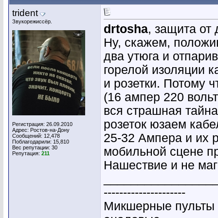
trident
Звукорежиссёр.
drtosha
, защита от
Ну, скажем, положиш
два утюга и отпари
горелой изоляции к
и розетки. Потому ч
(16 ампер 220 вольт
вся страшная тайна
розеток юзаем кабе
Регистрация: 26.09.2010
Адрес: Ростов-на-Дону
25-32 Ампера и их 
Сообщений: 12,478
Поблагодарили: 15,810
Вес репутации:
30
мобильной сцене пр
Репутация:
211
Нашествие и не маг
________________
---------------------
Микшерные пульты 