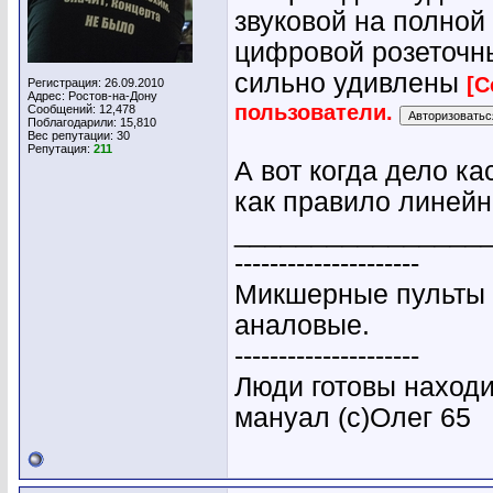
звуковой на полной
цифровой розеточны
сильно удивлены
[С
Регистрация: 26.09.2010
Адрес: Ростов-на-Дону
пользователи.
Сообщений: 12,478
Поблагодарили: 15,810
Вес репутации:
30
Репутация:
211
А вот когда дело ка
как правило линейн
________________
---------------------
Микшерные пульты 
аналовые.
---------------------
Люди готовы находи
мануал (с)Олег 65