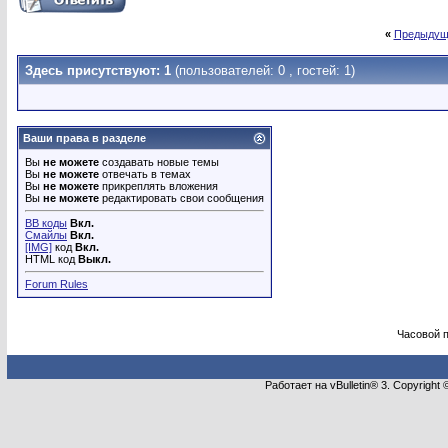
«
Предыдущ
Здесь присутствуют: 1
(пользователей: 0 , гостей: 1)
Ваши права в разделе
Вы
не можете
создавать новые темы
Вы
не можете
отвечать в темах
Вы
не можете
прикреплять вложения
Вы
не можете
редактировать свои сообщения
BB коды
Вкл.
Смайлы
Вкл.
[IMG]
код
Вкл.
HTML код
Выкл.
Forum Rules
Часовой 
Работает на vBulletin® 3. Copyright 