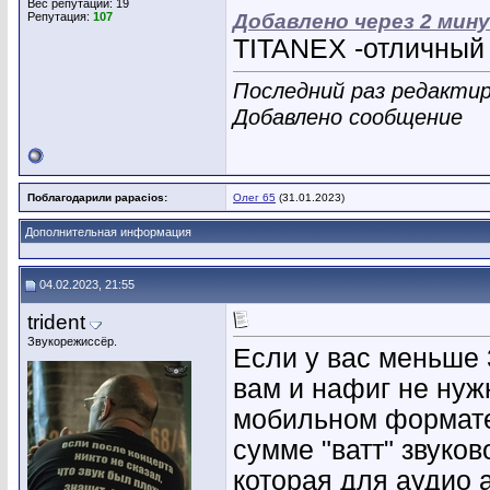
Вес репутации:
19
Репутация:
107
Добавлено через 2 мин
TITANEX -отличный к
Последний раз редактиро
Добавлено сообщение
Поблагодарили papacios:
Олег 65
(31.01.2023)
Дополнительная информация
04.02.2023, 21:55
trident
Звукорежиссёр.
Если у вас меньше 
вам и нафиг не нужн
мобильном формате 
сумме "ватт" звуков
которая для аудио 