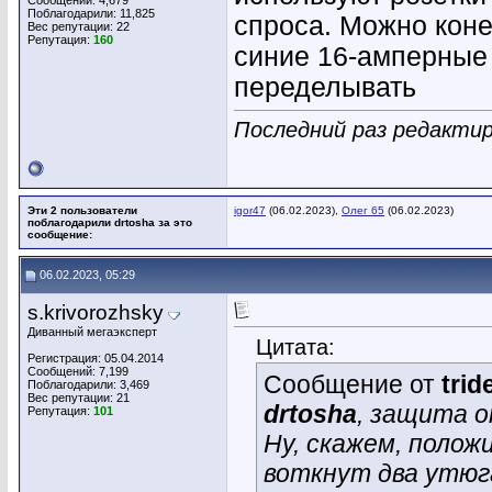
Сообщений: 4,679
Поблагодарили: 11,825
спроса. Можно кон
Вес репутации:
22
Репутация:
160
синие 16-амперные 
переделывать
Последний раз редактиро
Эти 2 пользователи
igor47
(06.02.2023),
Олег 65
(06.02.2023)
поблагодарили drtosha за это
сообщение:
06.02.2023, 05:29
s.krivorozhsky
Диванный мегаэксперт
Цитата:
Регистрация: 05.04.2014
Сообщений: 7,199
Сообщение от
trid
Поблагодарили: 3,469
Вес репутации:
21
drtosha
, защита о
Репутация:
101
Ну, скажем, полож
воткнут два утюг