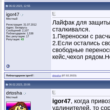
06.02.2023, 12:55
igor47
Местный
Лайфак для защиты 
Регистрация: 31.07.2012
Адрес: Беларусь
сталкивался.
Сообщений: 2,107
Поблагодарили: 1,538
1.Переноски с расч
Вес репутации:
17
Репутация:
43
2.Если остались св
свободные переноск
кейс,чехол рядом.Н
Поблагодарили igor47:
drtosha
(07.02.2023)
06.02.2023, 20:06
drtosha
Местный
igor47
, когда прив
удлинителей, то со