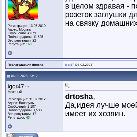
в целом здравая - 
розеток заглушки д
на связку домашних
Регистрация: 13.07.2010
Адрес: Москва
Сообщений: 4,679
Поблагодарили: 11,825
Вес репутации:
22
Репутация:
160
Поблагодарили drtosha:
igor47
(06.02.2023)
06.02.2023, 23:12
igor47
Местный
drtosha
,
Регистрация: 31.07.2012
Адрес: Беларусь
Да,идея лучше моей
Сообщений: 2,107
Поблагодарили: 1,538
имеет их хозяин.
Вес репутации:
17
Репутация:
43