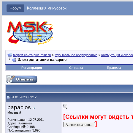
Форум
Коллекция минусовок
Форум сайта plus-msk.ru
>
Музыкальное оборудование
>
Коммутация и аксес
Электропитание на сцене
Регистрация
Справка
Правила
31.01.2023, 09:12
papacios
Местный
[Ссылки могут видеть 
Регистрация: 12.07.2011
]
Адрес: Kишинёв
Сообщений: 2,198
Поблагодарили: 3,998