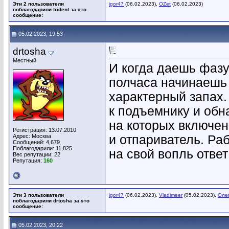
Эти 2 пользователи
igor47
(06.02.2023),
OZet
(06.02.2023)
поблагодарили trident за это
сообщение:
05.02.2023, 19:53
drtosha
Местный
И когда даешь фазу
полчаса начинаешь
характерный запах.
к подъемнику и обн
на которых включен
Регистрация: 13.07.2010
Адрес: Москва
и отпариватель. Раб
Сообщений: 4,679
Поблагодарили: 11,825
на свой вопль ответ
Вес репутации:
22
Репутация:
160
Эти 3 пользователи
igor47
(06.02.2023),
Vladimeer
(05.02.2023),
Оле
поблагодарили drtosha за это
сообщение:
05.02.2023, 20:22