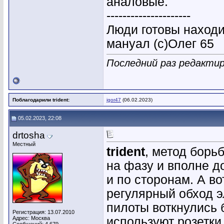
аналовые.
---------------------
Люди готовы находи
мануал (с)Олег 65
Последний раз редактиро
Поблагодарили trident:
igor47
(06.02.2023)
05.02.2023, 22:08
drtosha
Местный
trident
, метод борьб
на фазу и вполне д
и по сторонам. А во
регулярный обход э
пилоты воткнулись 
Регистрация: 13.07.2010
Адрес: Москва
используют розетки 