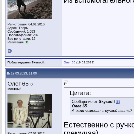
Из вспомогательного
Регистрация: 04.01.2016
Адрес: Тверь
Сообщений: 1,053
Поблагодарили: 296
Вес репутации:
12
Репутация:
11
Поблагодарили Skysoull:
Олег 65
(19.03.2023)
19.03.2023, 11:00
Олег 65
Местный
Цитата:
Сообщение от
Skysoull
Олег 65
,
А если чемодан с ручкой взять?
Естественно с ручк
гремучая)
Регистрация: 07.01.2012