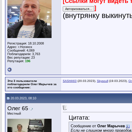
[Ссылки могут видеть 
]
(внутрянку выкинуть
Регистрация: 18.10.2008
Адрес: г.Ногинск
Сообщений: 4,069
Поблагодарили: 3,763
Вес репутации:
23
Репутация:
196
Эти 3 пользователи
SASHA63
(20.03.2023),
Skysoull
(19.03.2023),
Ол
поблагодарили Олег Марычев за
это сообщение:
20.03.2023, 08:10
Олег 65
Местный
Цитата:
Сообщение от
Олег Марычев
Если не слишком много проводов,