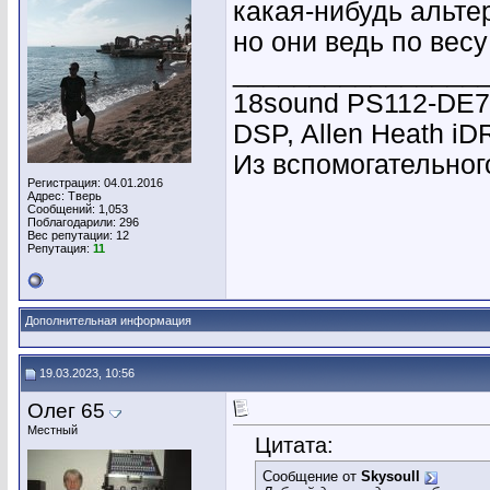
какая-нибудь альте
но они ведь по весу
________________
18sound PS112-DE7
DSP, Allen Heath i
Из вспомогательного
Регистрация: 04.01.2016
Адрес: Тверь
Сообщений: 1,053
Поблагодарили: 296
Вес репутации:
12
Репутация:
11
Дополнительная информация
19.03.2023, 10:56
Олег 65
Местный
Цитата:
Сообщение от
Skysoull