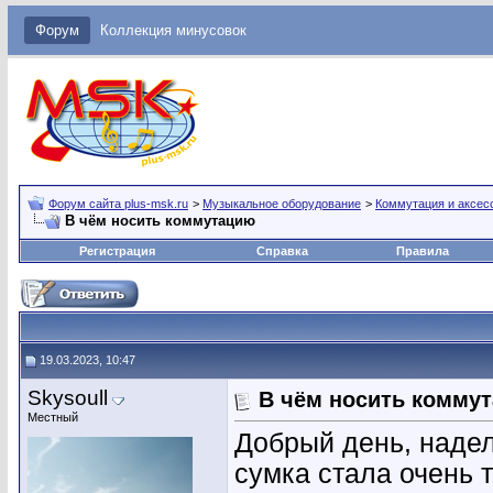
Форум
Коллекция минусовок
Форум сайта plus-msk.ru
>
Музыкальное оборудование
>
Коммутация и аксес
В чём носить коммутацию
Регистрация
Справка
Правила
19.03.2023, 10:47
Skysoull
В чём носить комму
Местный
Добрый день, надел
сумка стала очень 