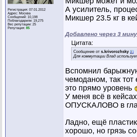
Микшер может и мо
А усилитель, процес
Регистрация: 07.01.2012
Адрес: Москва
Микшер 23.5 кг в к
Сообщений: 10,198
Поблагодарили: 19,275
Вес репутации:
25
Репутация:
85
Добавлено через 3 мин
Цитата:
Сообщение от
s.krivorozhsky
Для коммутации Влад использует
Вспомнил барыжную
чемоданом, так тот
это прямо уровень
У меня всё в кейса
ОПУСКАЛОВО в глаз
Ладно, ещё пластико
хорошо, но грязь с