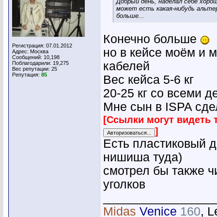
Добрый день, наделал себе хоро
может есть какая-нибудь альтер
больше...
Конечно больше
Регистрация: 07.01.2012
но в кейсе моём и 
Адрес: Москва
Сообщений: 10,198
кабелей
Поблагодарили: 19,275
Вес репутации:
25
Репутация:
85
Вес кейса 5-6 кг
20-25 кг со всеми 
Мне сын в ISPA сд
[Ссылки могут видеть 
]
Есть пластиковый д
нишиша туда)
смотрел бы также ч
уголков
________________
Midas
Venice
160
, 