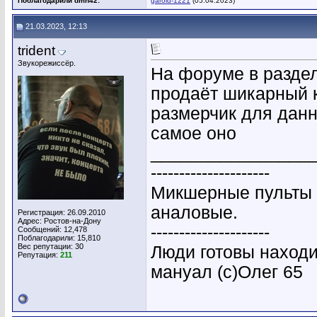
Поблагодарили dmn42:
garold-1221
(05.04.2023)
21.03.2023, 12:13
trident
Звукорежиссёр.
На форуме в разде
продаёт шикарный к
размерчик для данн
самое оно
________________
---------------------
Микшерные пульты 
аналовые.
Регистрация: 26.09.2010
Адрес: Ростов-на-Дону
---------------------
Сообщений: 12,478
Поблагодарили: 15,810
Вес репутации:
30
Люди готовы находи
Репутация:
211
мануал (с)Олег 65