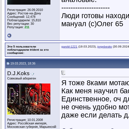
---------------------
Регистрация: 26.09.2010
Адрес: Ростов-на-Дону
Люди готовы находи
Сообщений: 12,478
Поблагодарили: 15,810
мануал (с)Олег 65
Вес репутации:
30
Репутация:
211
Эти 5 пользователи
garold-1221
(19.03.2023),
jorgebesito
(30.09.2024
поблагодарили trident за это
сообщение:
19.03.2023, 18:36
D.J.Koks
Совковый абориген
Я тоже 8ками мотаю
Как меня научил ба
Единственное, оч д
не очень удобно мо
даже если делать д
Регистрация: 10.01.2008
Адрес: Россiйская имперiя,
Московская губернiя, Марьинскiй