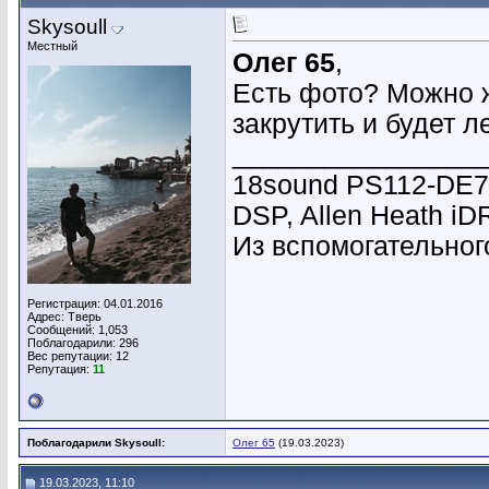
Skysoull
Местный
Олег 65
,
Есть фото? Можно ж
закрутить и будет л
________________
18sound PS112-DE7
DSP, Allen Heath i
Из вспомогательного
Регистрация: 04.01.2016
Адрес: Тверь
Сообщений: 1,053
Поблагодарили: 296
Вес репутации:
12
Репутация:
11
Поблагодарили Skysoull:
Олег 65
(19.03.2023)
19.03.2023, 11:10