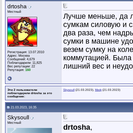
drtosha
Местный
Лучше меньше, да 
сумкам силовую и 
два раза, чем надры
сумки в машине удо
везем сумку на кол
Регистрация: 13.07.2010
Адрес: Москва
коммутацией. Была
Сообщений: 4,679
Поблагодарили: 11,825
лишний вес и неуд
Вес репутации:
22
Репутация:
160
Эти 2 пользователи
Skysoull
(21.03.2023),
Миф
(21.03.2023)
поблагодарили drtosha за это
сообщение:
21.03.2023, 16:35
Skysoull
Местный
drtosha
,