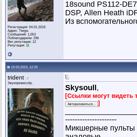
18sound PS112-DE7
DSP, Allen Heath i
Из вспомогательного
Регистрация: 04.01.2016
Адрес: Тверь
Сообщений: 1,053
Поблагодарили: 296
Вес репутации:
12
Репутация:
11
19.03.2023, 12:20
trident
Звукорежиссёр.
Skysoull
,
[Ссылки могут видеть 
]
________________
---------------------
Микшерные пульты 
аналовые.