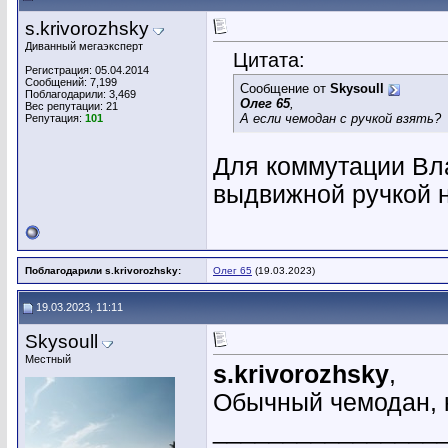
s.krivorozhsky
Диванный мегаэксперт
Цитата:
Регистрация: 05.04.2014
Сообщений: 7,199
Сообщение от
Skysoull
Поблагодарили: 3,469
Олег 65
,
Вес репутации:
21
А если чемодан с ручкой взять?
Репутация:
101
Для коммутации Вла
выдвижной ручкой н
Поблагодарили s.krivorozhsky:
Олег 65
(19.03.2023)
19.03.2023, 11:11
Skysoull
Местный
s.krivorozhsky
,
Обычный чемодан, 
________________