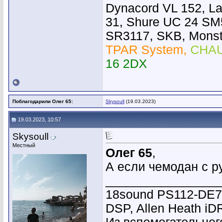
Dynacord VL 152, L
31, Shure UC 24 SM
SR3117, SKB, Monste
TPAR System,
CHAU
16 2DX
Поблагодарили Олег 65:
Skysoull
(19.03.2023)
19.03.2023, 10:57
Skysoull
Местный
Олег 65
,
А если чемодан с р
________________
18sound PS112-DE7
DSP, Allen Heath i