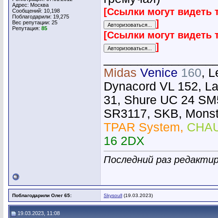
Адрес: Москва
[Ссылки могут видеть 
Сообщений: 10,198
Поблагодарили: 19,275
]
Вес репутации:
25
Репутация:
85
[Ссылки могут видеть 
]
________________
Midas
Venice
160
, 
Dynacord VL 152, L
31, Shure UC 24 SM
SR3117, SKB, Monste
TPAR System,
CHAU
16 2DX
Последний раз редактир
Поблагодарили Олег 65:
Skysoull
(19.03.2023)
19.03.2023, 11:08