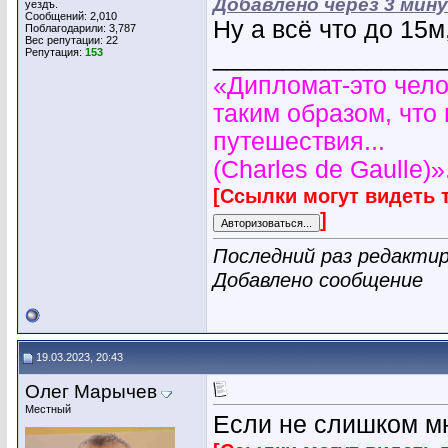
Добавлено через 3 мин
уездъ.
Сообщений: 2,010
Ну а всё что до 15м
Поблагодарили: 3,787
Вес репутации:
22
________________
Репутация:
153
«Дипломат-это чело
таким образом, что
путешествия...
(Charles de Gaulle)»
[Ссылки могут видеть 
]
Последний раз редактир
Добавлено сообщение
19.03.2023, 20:43
Олег Марычев
Местный
Если не слишком мн