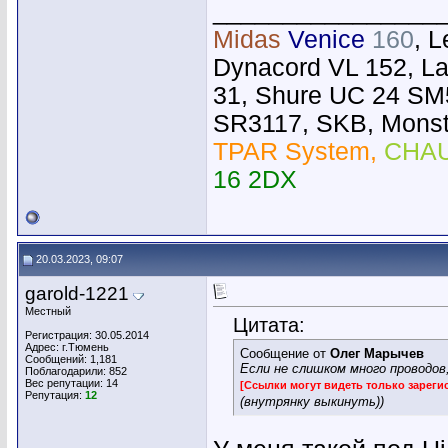
________________
Midas
Venice
160
, 
Dynacord VL 152, L
31, Shure UC 24 SM
SR3117, SKB, Monste
TPAR System,
CHAU
16 2DX
20.03.2023, 09:07
garold-1221
Местный
Цитата:
Регистрация: 30.05.2014
Адрес: г.Тюмень
Сообщение от
Олег Марычев
Сообщений: 1,181
Если не слишком много проводов,
Поблагодарили: 852
Вес репутации:
14
[Ссылки могут видеть только зарег
Репутация:
12
(внутрянку выкинуть))