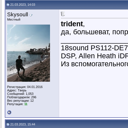
21.03.2023, 14:03
Skysoull
Местный
trident
,
да, большеват, поп
________________
18sound PS112-DE7
DSP, Allen Heath i
Из вспомогательного
Регистрация: 04.01.2016
Адрес: Тверь
Сообщений: 1,053
Поблагодарили: 296
Вес репутации:
12
Репутация:
11
21.03.2023, 15:44