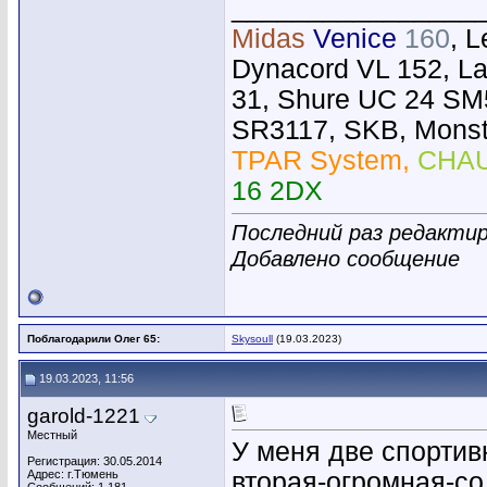
________________
Midas
Venice
160
, 
Dynacord VL 152, L
31, Shure UC 24 SM
SR3117, SKB, Monste
TPAR System,
CHAU
16 2DX
Последний раз редактир
Добавлено сообщение
Поблагодарили Олег 65:
Skysoull
(19.03.2023)
19.03.2023, 11:56
garold-1221
Местный
У меня две спортив
Регистрация: 30.05.2014
Адрес: г.Тюмень
вторая-огромная-со