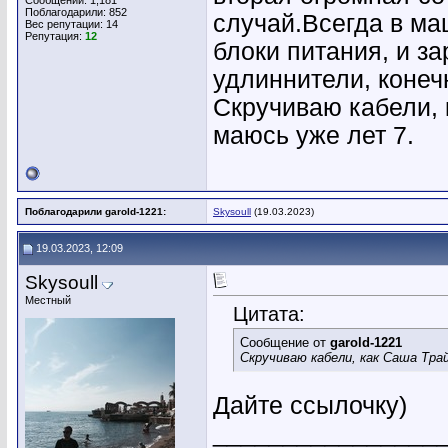
Сообщений: 1,181
Поблагодарили: 852
случай.Всегда в маш
Вес репутации:
14
Репутация:
12
блоки питания, и за
удлиннители, конеч
Скручиваю кабели, 
маюсь уже лет 7.
Поблагодарили garold-1221:
Skysoull
(19.03.2023)
19.03.2023, 12:09
Skysoull
Местный
Цитата:
Сообщение от
garold-1221
Скручиваю кабели, как Саша Тра
Дайте ссылочку)
________________