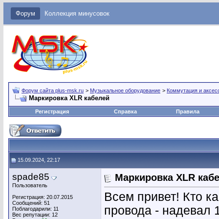
Форум
Коллекция минусовок
Форум сайта plus-msk.ru
>
Музыкальное оборудование
>
Коммутация и аксес
Маркировка XLR кабелей
Регистрация
Справка
Правила
15.09.2024, 22:17
spade85
Маркировка XLR каб
Пользователь
Всем привет! Кто к
Регистрация: 20.07.2015
Сообщений: 51
провода - надевал 
Поблагодарили: 11
Вес репутации:
12