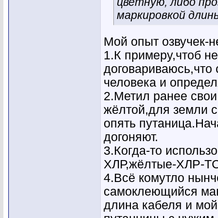
цветную, либо про
маркировкой длин
Мой опыт озвучек-н
1.К примеру,чтоб не
договариваюсь,что 
человека и определ
2.Метил ранее свои
жёлтой,для земли с
опять путаница.Нач
догоняют.
3.Когда-то использ
ХЛР,жёлтые-ХЛР-ТСР
4.Всё комутло нын
самоклеющийся маг
длина кабеля и мой