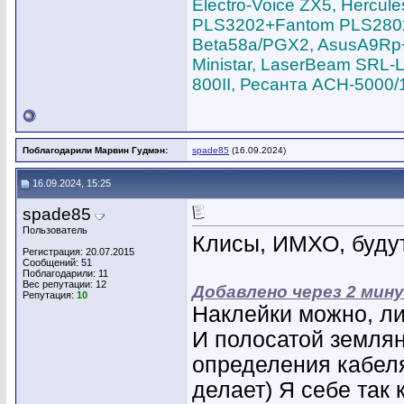
Electro-Voice ZX5, Hercu
PLS3202+Fantom PLS2802,
Beta58a/PGX2, AsusA9Rp+S
Ministar, LaserBeam SRL-L
800II, Ресанта АСН-5000/
Поблагодарили Марвин Гудмэн:
spade85
(16.09.2024)
16.09.2024, 15:25
spade85
Пользователь
Клисы, ИМХО, будут
Регистрация: 20.07.2015
Сообщений: 51
Поблагодарили: 11
Вес репутации:
12
Добавлено через 2 мин
Репутация:
10
Наклейки можно, ли
И полосатой земля
определения кабеля
делает) Я себе так