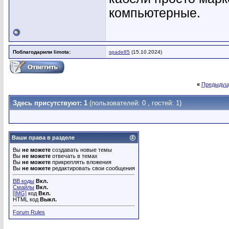
компьютерные.
Поблагодарили limota:
spade85
(15.10.2024)
«
Предыдущ
Здесь присутствуют: 1
(пользователей: 0 , гостей: 1)
Ваши права в разделе
Вы
не можете
создавать новые темы
Вы
не можете
отвечать в темах
Вы
не можете
прикреплять вложения
Вы
не можете
редактировать свои сообщения
BB коды
Вкл.
Смайлы
Вкл.
[IMG]
код
Вкл.
HTML код
Выкл.
Forum Rules