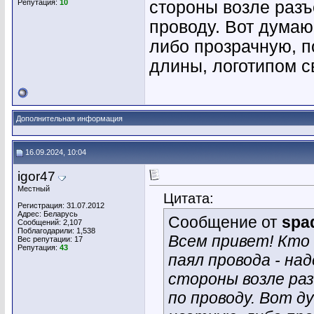
Репутация:
10
стороны возле разъ
проводу. Вот думаю
либо прозрачную, п
длины, логотипом 
Дополнительная информация
16.09.2024, 10:04
igor47
Местный
Цитата:
Регистрация: 31.07.2012
Адрес: Беларусь
Сообщение от
spa
Сообщений: 2,107
Поблагодарили: 1,538
Всем привет! Кто 
Вес репутации:
17
Репутация:
43
паял провода - на
стороны возле ра
по проводу. Вот д