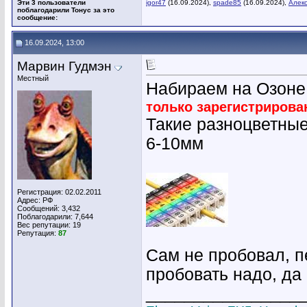
Эти 3 пользователи
igor47
(16.09.2024),
spade85
(16.09.2024),
Алекс
поблагодарили Тонус за это
сообщение:
16.09.2024, 13:00
Марвин Гудмэн
Местный
Набираем на Озоне
только зарегистриров
Такие разноцветные
6-10мм
Регистрация: 02.02.2011
Адрес: РФ
Сообщений: 3,432
Поблагодарили: 7,644
Вес репутации:
19
Репутация:
87
Сам не пробовал, п
пробовать надо, да
________________