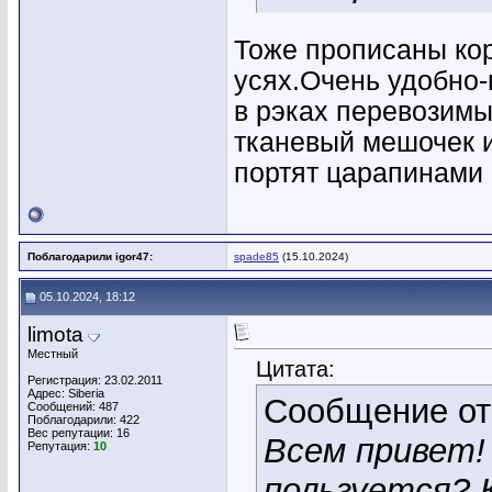
Тоже прописаны кор
усях.Очень удобно-
в рэках перевозимы
тканевый мешочек 
портят царапинами 
Поблагодарили igor47:
spade85
(15.10.2024)
05.10.2024, 18:12
limota
Местный
Цитата:
Регистрация: 23.02.2011
Адрес: Siberia
Сообщение о
Сообщений: 487
Поблагодарили: 422
Вес репутации:
16
Всем привет!
Репутация:
10
пользуется? К