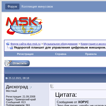
Форум
Коллекция минусовок
Форум сайта plus-msk.ru
>
Музыкальное оборудование
>
Коммутация и аксес
Недорогой планшет для управления цифровым микшером
Регистрация
Справка
Правила
25.12.2021, 08:18
Дискоград
Местный
Цитата:
Регистрация: 21.09.2008
Адрес: Приморский край
Сообщение от
ХОРУС
Сообщений: 813
Поблагодарили: 561
Это для того, чтобы не исполь