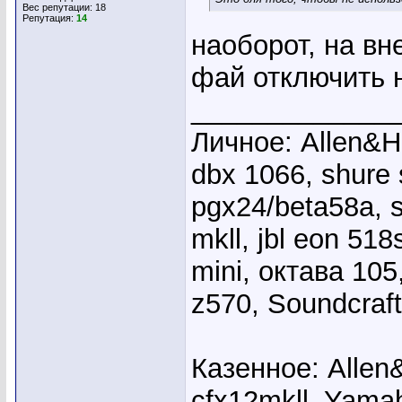
Вес репутации:
18
Репутация:
14
наоборот, на вн
фай отключить 
_____________
Личное: Allen&He
dbx 1066, shure
pgx24/beta58a, s
mkll, jbl eon 51
mini, октава 10
z570, Soundcraft
Казенное: Allen
cfx12mkll, Yama