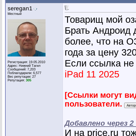
seregan1
Местный
Товарищ мой оз
Брать Андроид 
более, что на О
года за цену 32
Если ссылка не
Регистрация: 19.05.2010
Адрес: Нижний Тагил
Сообщений: 7,203
iPad 11 2025
Поблагодарили: 6,577
Вес репутации:
27
Репутация:
305
[Ссылки могут ви
пользователи.
Добавлено через 2
И на price.ru т