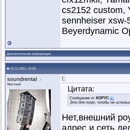
cs2152 custom, 
sennheiser xsw-
Beyerdynamic 
Дополнительная информация
25.12.2021, 16:09
soundrental
Местный
Цитата:
Сообщение от
ХОРУС
Это для того, чтобы не исполь
Нет,внешний роу
адрес и сеть де