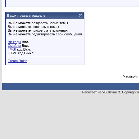
Ваши права в разделе
Вы
не можете
создавать новые темы
Вы
не можете
отвечать в темах
Вы
не можете
прикреплять вложения
Вы
не можете
редактировать свои сообщения
BB коды
Вкл.
Смайлы
Вкл.
[IMG]
код
Вкл.
HTML код
Выкл.
Forum Rules
Часовой 
Работает на vBulletin® 3. Copyright 