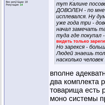
Вес репутации:
18
тут Калине посов
Репутация:
14
ДОВОЛЕН - по мне
исплевался. Ну ду
уже года три - до
начал замечать т
туда где покупал 
видеть только зарег
Но зарекся - боль
Людей знаешь тол
насколько человек
вполне адекватн
два комплекта p
товарища есть p
моно системы п