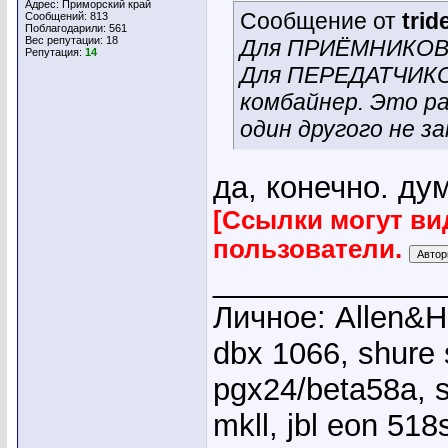
Адрес: Приморский край
Сообщение от
trid
Сообщений: 813
Поблагодарили: 561
Вес репутации:
18
Для ПРИЁМНИКОВ 
Репутация:
14
Для ПЕРЕДАТЧИКО
комбайнер. Это ра
один другого не з
да, конечно. ду
[Ссылки могут ви
пользователи.
_____________
Личное: Allen&He
dbx 1066, shure
pgx24/beta58a, s
mkll, jbl eon 51