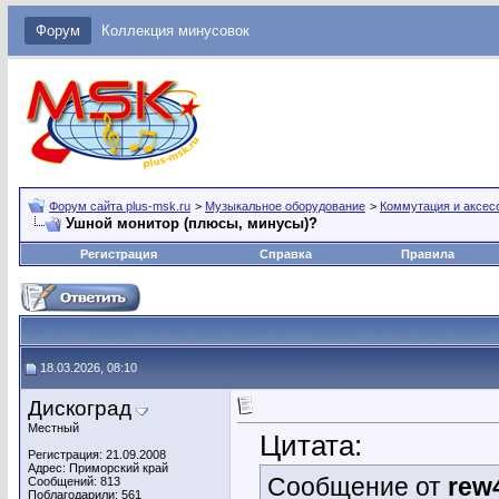
Форум
Коллекция минусовок
Форум сайта plus-msk.ru
>
Музыкальное оборудование
>
Коммутация и аксес
Ушной монитор (плюсы, минусы)?
Регистрация
Справка
Правила
18.03.2026, 08:10
Дискоград
Местный
Цитата:
Регистрация: 21.09.2008
Адрес: Приморский край
Сообщение от
rew
Сообщений: 813
Поблагодарили: 561