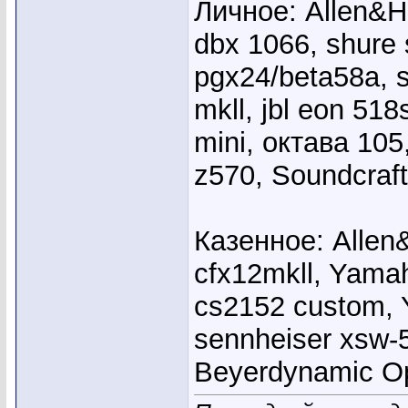
Личное: Allen&He
dbx 1066, shure
pgx24/beta58a, s
mkll, jbl eon 51
mini, октава 10
z570, Soundcraft
Казенное: Allen
cfx12mkll, Yama
cs2152 custom, 
sennheiser xsw-
Beyerdynamic 