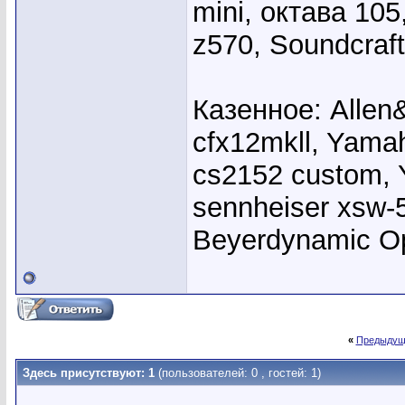
mini, октава 10
z570, Soundcraft
Казенное: Allen
cfx12mkll, Yama
cs2152 custom, 
sennheiser xsw-
Beyerdynamic 
«
Предыдущ
Здесь присутствуют: 1
(пользователей: 0 , гостей: 1)