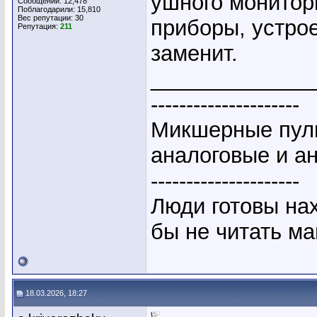
ушного монитори
Сообщений: 12,478
Поблагодарили: 15,810
Вес репутации:
30
приборы, устрое
Репутация:
211
заменит.
_____________
---------------------
Микшерные пуль
аналоговые и а
---------------------
Люди готовы на
бы не читать ма
18.03.2026, 18:27