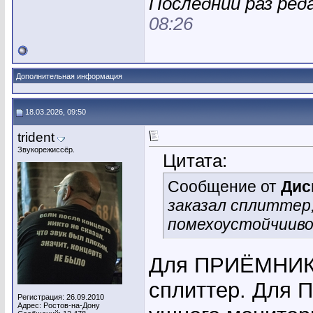
Последний раз ред
08:26
Дополнительная информация
18.03.2026, 09:50
trident
Звукорежиссёр.
Цитата:
Сообщение от
Дис
заказал сплиттер,
помехоустойчииво
Для ПРИЁМНИКО
сплиттер. Для
Регистрация: 26.09.2010
Адрес: Ростов-на-Дону