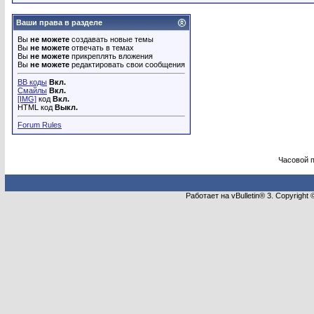
Ваши права в разделе
Вы
не можете
создавать новые темы
Вы
не можете
отвечать в темах
Вы
не можете
прикреплять вложения
Вы
не можете
редактировать свои сообщения
BB коды
Вкл.
Смайлы
Вкл.
[IMG]
код
Вкл.
HTML код
Выкл.
Forum Rules
Часовой 
Работает на vBulletin® 3. Copyright 