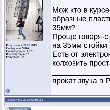
Мож кто в курсе
образные пласт
35мм?
Проще говоря-с
на 35мм стойки
Регистрация: 24.01.2013
Сообщений: 3,044
Поблагодарили: 4,970
Есть от электро
Вес репутации:
17
Репутация:
92
колхозить прос
_____________
прокат звука в 
Дополнительная информация