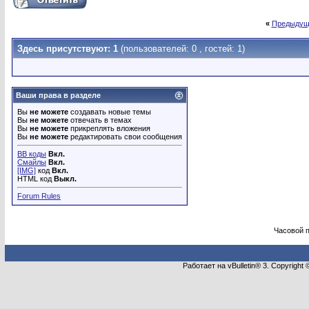
«
Предыдущ
Здесь присутствуют: 1
(пользователей: 0 , гостей: 1)
Ваши права в разделе
Вы
не можете
создавать новые темы
Вы
не можете
отвечать в темах
Вы
не можете
прикреплять вложения
Вы
не можете
редактировать свои сообщения
BB коды
Вкл.
Смайлы
Вкл.
[IMG]
код
Вкл.
HTML код
Выкл.
Forum Rules
Часовой 
Работает на vBulletin® 3. Copyright 