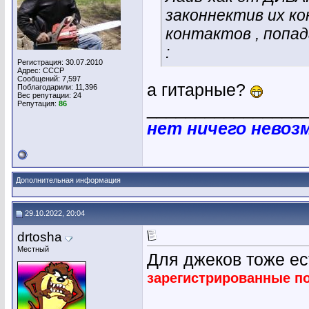
законнектив их к
контактов , попа
:
Регистрация: 30.07.2010
Адрес: СССР
Сообщений: 7,597
а гитарные?
Поблагодарили: 11,396
Вес репутации:
24
Репутация:
86
________________
нет ничего невоз
Дополнительная информация
29.10.2022, 20:04
drtosha
Местный
Для джеков тоже ес
зарегистрированные п