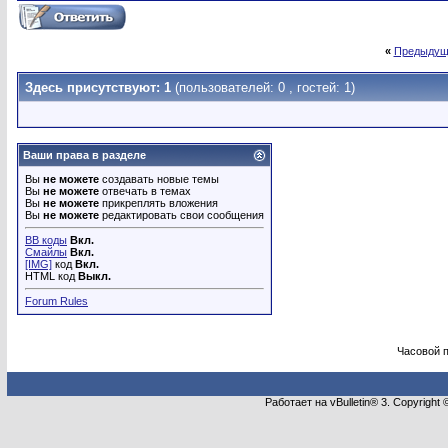
«
Предыдущ
Здесь присутствуют: 1
(пользователей: 0 , гостей: 1)
Ваши права в разделе
Вы
не можете
создавать новые темы
Вы
не можете
отвечать в темах
Вы
не можете
прикреплять вложения
Вы
не можете
редактировать свои сообщения
BB коды
Вкл.
Смайлы
Вкл.
[IMG]
код
Вкл.
HTML код
Выкл.
Forum Rules
Часовой 
Работает на vBulletin® 3. Copyright 