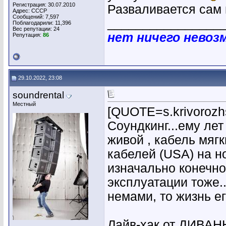
Регистрация: 30.07.2010
Разваливается сам 
Адрес: СССР
Сообщений: 7,597
________________
Поблагодарили: 11,396
Вес репутации:
24
нет ничего невоз
Репутация:
86
29.10.2022, 23:08
soundrental
Местный
[QUOTE=s.krivorozh
Соундкинг...ему лет
живой , кабель мягк
кабелей (USA) на но
изначально конечно 
эксплуатации тоже.
немами, то жизнь ег
Лайв-хак от ДИВА