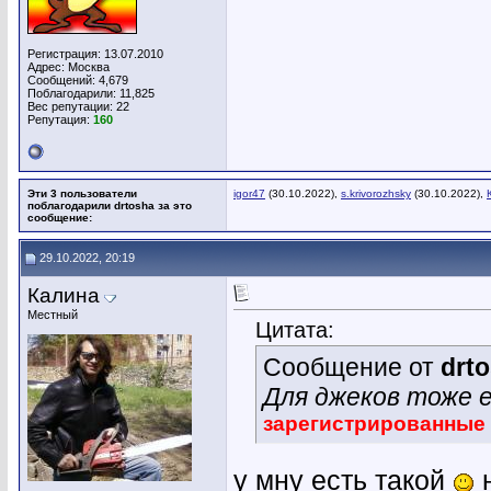
Регистрация: 13.07.2010
Адрес: Москва
Сообщений: 4,679
Поблагодарили: 11,825
Вес репутации:
22
Репутация:
160
Эти 3 пользователи
igor47
(30.10.2022),
s.krivorozhsky
(30.10.2022),
поблагодарили drtosha за это
сообщение:
29.10.2022, 20:19
Калина
Местный
Цитата:
Сообщение от
drt
Для джеков тоже е
зарегистрированные
у мну есть такой
н