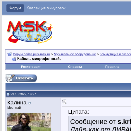
Форум
Коллекция минусовок
Форум сайта plus-msk.ru
>
Музыкальное оборудование
>
Коммутация и аксес
Кабель микрофонный.
Регистрация
Справка
Правила
29.10.2022, 19:27
Калина
Местный
Цитата:
Сообщение от
s.k
Лайв-хак от ДИВ