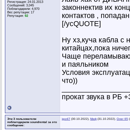
Регистрация: 24.01.2013
Сообщений: 3,045
законнектив их кон
Поблагодарили: 4,970
Вес репутации:
17
контактов , попада
Репутация:
92
[/усQUOTE]
Ну хз,куча кабла с 
китайцах,пока ничег
Чаще переламывают
и паяльником
Условия эксплуатац
что))
________________
прокат звука в РБ +
Эти 3 пользователи
igor47
(30.10.2022),
Миф
(31.10.2022),
Олег 65
(
поблагодарили soundrental за это
сообщение: