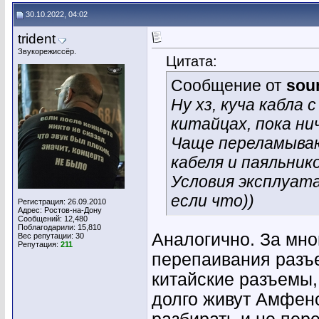
30.10.2022, 04:02
trident
Звукорежиссёр.
Цитата:
Сообщение от
sou
Ну хз, куча кабла
китайцах, пока нич
Чаще переламываю
кабеля и паяльник
Условия эксплуата
если что))
Регистрация: 26.09.2010
Адрес: Ростов-на-Дону
Сообщений: 12,480
Поблагодарили: 15,810
Аналогично. За мно
Вес репутации:
30
Репутация:
211
перепаивания разъе
китайские разъемы,
долго живут Амфено