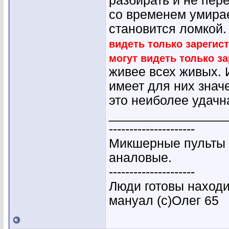
разбирать и не пер
со временем умирае
становится ломкой.
видеть только зарегис
могут видеть только з
живее всех живых. 
имеет для них зна
это неиболее удачн
________________
---------------------
Микшерные пульты 
аналовые.
---------------------
Люди готовы находи
мануал (с)Олег 65