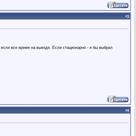
#
3
 если все время на выезде. Если стационарно - я бы выбрал
#
4