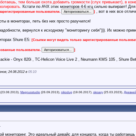
ботаешь, тем больше охота добавить громкости (слух привыкает), в ко
ролировать.
Кстати по АЧХ этих мониторов 4-6 кгц сильно выпирает! Дл
, вот в них все отлич
 зарегистрированные пользователи.
]
оты в мониторах, петь без них просто разучился!
надобности, вернулся к исходному "мониторингу себя"))). Их можно прим
иторах Shure Е5:
[Ссылки могут видеть только зарегистрированные пользова
ированные пользователи.
]
ckie - Onyx 820i , TC-Helicon Voice Live 2 , Neumann KMS 105 , Shure B
нов; 24.08.2012 в
05:10
(23.08.2013),
Magnusstudio
(26.09.2013),
nikodug
(19.06.2017),
slesary
(25.03.2023),
Древне
.
 мониторинг. Это идеальный девайс для концерта, когда ты работаешь о