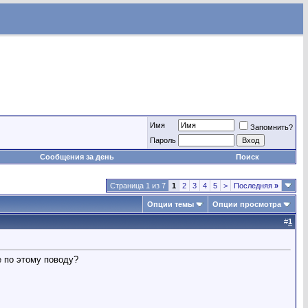
Имя
Запомнить?
Пароль
Сообщения за день
Поиск
Страница 1 из 7
1
2
3
4
5
>
Последняя
»
Опции темы
Опции просмотра
#
1
е по этому поводу?