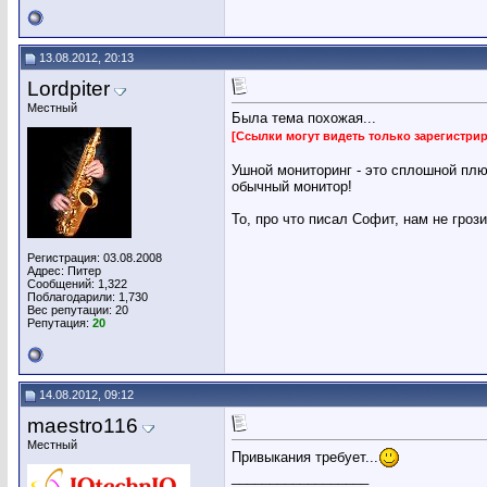
13.08.2012, 20:13
Lordpiter
Местный
Была тема похожая...
[Ссылки могут видеть только зарегистр
Ушной мониторинг - это сплошной плю
обычный монитор!
То, про что писал Софит, нам не грози
Регистрация: 03.08.2008
Адрес: Питер
Сообщений: 1,322
Поблагодарили: 1,730
Вес репутации:
20
Репутация:
20
14.08.2012, 09:12
maestro116
Местный
Привыкания требует...
__________________