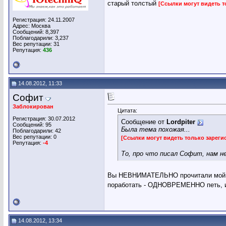
старый толстый
[Ссылки могут видеть 
Регистрация: 24.11.2007
Адрес: Москва
Сообщений: 8,397
Поблагодарили: 3,237
Вес репутации:
31
Репутация:
436
14.08.2012, 11:33
Софит
Заблокирован
Цитата:
Регистрация: 30.07.2012
Сообщение от
Lordpiter
Сообщений: 95
Была тема похожая...
Поблагодарили: 42
Вес репутации:
0
[Ссылки могут видеть только зарег
Репутация:
-4
То, про что писал Софит, нам не
Вы НЕВНИМАТЕЛЬНО прочитали мой "по
поработать - ОДНОВРЕМЕННО петь, и п
14.08.2012, 13:34