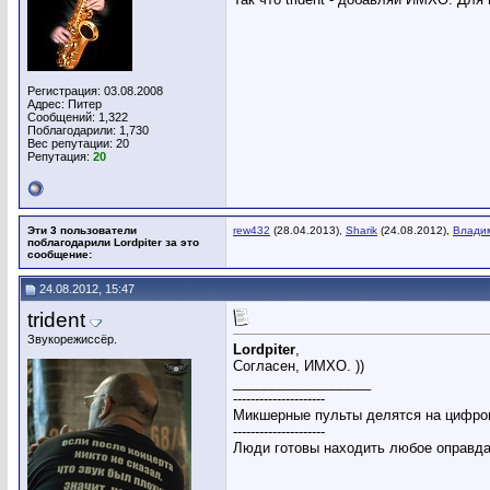
Регистрация: 03.08.2008
Адрес: Питер
Сообщений: 1,322
Поблагодарили: 1,730
Вес репутации:
20
Репутация:
20
Эти 3 пользователи
rew432
(28.04.2013),
Sharik
(24.08.2012),
Влади
поблагодарили Lordpiter за это
сообщение:
24.08.2012, 15:47
trident
Звукорежиссёр.
Lordpiter
,
Согласен, ИМХО. ))
__________________
---------------------
Микшерные пульты делятся на цифров
---------------------
Люди готовы находить любое оправдан