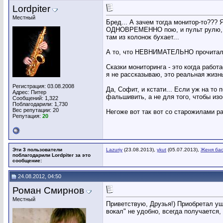
Lordpiter
Местный
Бред... А зачем тогда монитор-то??? 
ОДНОВРЕМЕННО пою, и пульт рулю, и по
там из колонок бухает...
А то, что НЕВНИМАТЕЛЬНО прочитал - 
Сказки мониторинга - это когда работ
я не рассказываю, это реальная жизнь
Регистрация: 03.08.2008
Да, Софит, и кстати... Если уж на то
Адрес: Питер
фальшивить, а не для того, чтобы изо
Сообщений: 1,322
Поблагодарили: 1,730
Вес репутации:
20
Негоже вот так вот со старожилами ра
Репутация:
20
Эти 3 пользователи
Lazuriy
(23.08.2013),
ykut
(05.07.2013),
Женя ба
поблагодарили Lordpiter за это
сообщение:
24.08.2012, 04:50
Роман Смирнов
Местный
Приветствую, Друзья!) Приобретал уш
вокал" не удобно, всегда получается,