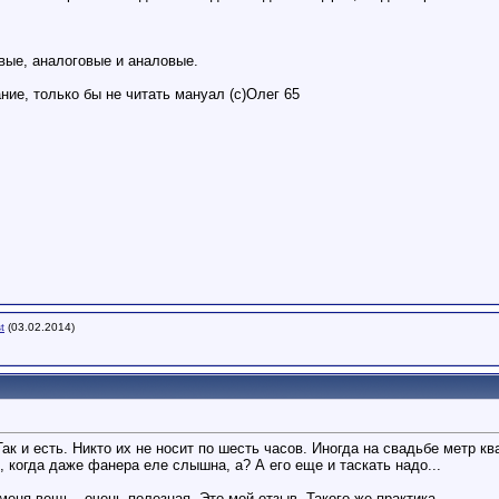
ые, аналоговые и аналовые.
ие, только бы не читать мануал (с)Олег 65
t
(03.02.2014)
Так и есть. Никто их не носит по шесть часов. Иногда на свадьбе метр к
 когда даже фанера еле слышна, а? А его еще и таскать надо...
 меня вещь - очень полезная. Это мой отзыв. Такого же практика.