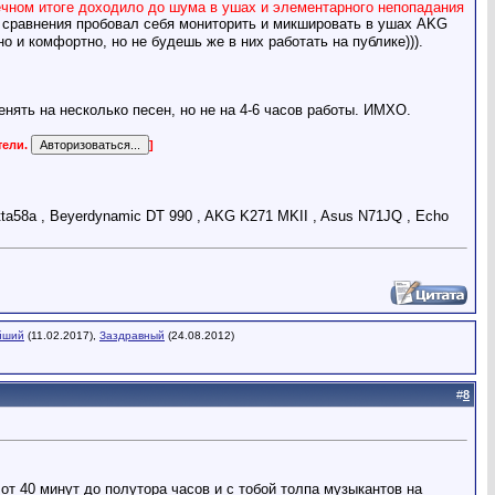
нечном итоге доходило до шума в ушах и элементарного непопадания
я сравнения пробовал себя мониторить и микшировать в ушах AKG
но и комфортно, но не будешь же в них работать на публике))).
енять на несколько песен, но не на 4-6 часов работы. ИМХО.
тели.
]
etta58a , Beyerdynamic DT 990 , AKG K271 MKII , Asus N71JQ , Echo
йший
(11.02.2017),
Заздравный
(24.08.2012)
#
8
т 40 минут до полутора часов и с тобой толпа музыкантов на