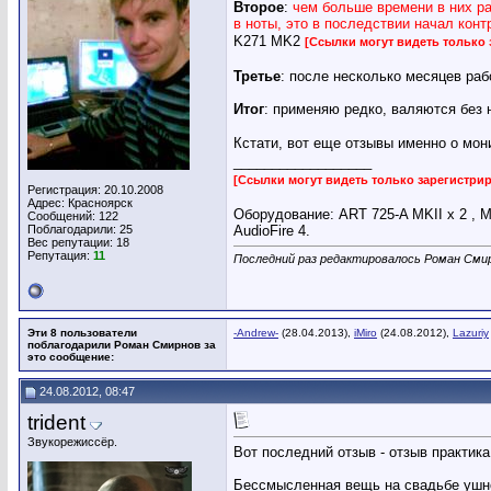
Второе
:
чем больше времени в них ра
в ноты, это в последствии начал конт
K271 MK2
[Ссылки могут видеть только
Третье
: после несколько месяцев раб
Итог
: применяю редко, валяются без 
Кстати, вот еще отзывы именно о мон
__________________
[Ссылки могут видеть только зарегистр
Регистрация: 20.10.2008
Адрес: Красноярск
Оборудование: ART 725-A MKII x 2 , Ma
Сообщений: 122
Поблагодарили: 25
AudioFire 4.
Вес репутации:
18
Репутация:
11
Последний раз редактировалось Роман Смир
Эти 8 пользователи
-Andrew-
(28.04.2013),
iMiro
(24.08.2012),
Lazuriy
поблагодарили Роман Смирнов за
это сообщение:
24.08.2012, 08:47
trident
Звукорежиссёр.
Вот последний отзыв - отзыв практика
Бессмысленная вещь на свадьбе ушной