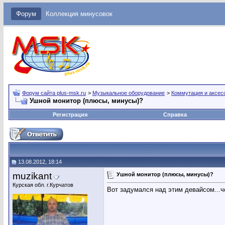
Форум
Коллекция минусовок
Форум сайта plus-msk.ru
>
Музыкальное оборудование
>
Коммутация и аксес
Ушной монитор (плюсы, минусы)?
Регистрация
Справка
13.08.2012, 18:14
muzikant
Ушной монитор (плюсы, минусы)?
Курская обл. г.Курчатов
Вот задумался над этим девайсом...ч