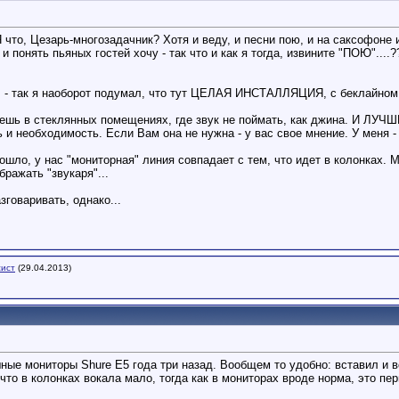
Я что, Цезарь-многозадачник? Хотя и веду, и песни пою, и на саксофоне и
нять пьяных гостей хочу - так что и как я тогда, извините "ПОЮ"....??
так я наоборот подумал, что тут ЦЕЛАЯ ИНСТАЛЛЯЦИЯ, с беклайном, мон
аешь в стеклянных помещениях, где звук не поймать, как джина. И ЛУЧШЕ
 и необходимость. Если Вам она не нужна - у вас свое мнение. У меня -
 пошло, у нас "мониторная" линия совпадает с тем, что идет в колонках.
бражать "звукаря"...
зговаривать, однако...
сист
(29.04.2013)
ные мониторы Shure Е5 года три назад. Вообщем то удобно: вставил и в
 что в колонках вокала мало, тогда как в мониторах вроде норма, это пер