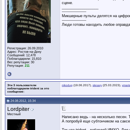
сцене.
__________________
---------------------
Микшерные пульты делятся на цифров
---------------------
Люди готовы находить любое оправдан
Регистрация: 26.09.2010
Адрес: Ростов-на-Дону
Сообщений: 12,478
Поблагодарили: 15,810
Вес репутации:
30
Репутация:
211
Эти 3 пользователи
nikodug
(19.06.2017),
slesary
(25.03.2023),
ymaris
поблагодарили trident за это
сообщение:
24.08.2012, 15:34
Lordpiter
Местный
Написано ведь - на несколько песен. 
А попробуй еще субтончиком на саксе,
Так что trident - добавляй ИМХО. Для