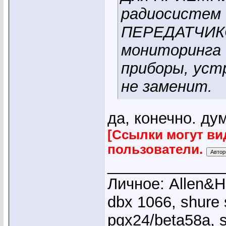
радиосистем 
ПЕРЕДАТЧИКО
мониторинга 
приборы, устр
не заменит.
да, конечно. ду
[Ссылки могут ви
пользователи.
_____________
Личное: Allen&He
dbx 1066, shure
pgx24/beta58a, s