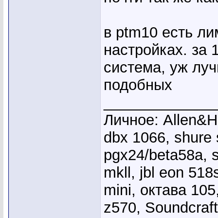
в ptm10 есть ли
настройках. за 
система, уж луч
подобных
_____________
Личное: Allen&He
dbx 1066, shure
pgx24/beta58a, s
mkll, jbl eon 51
mini, октава 10
z570, Soundcraft