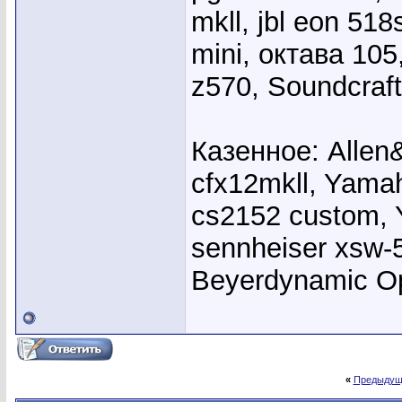
mkll, jbl eon 51
mini, октава 10
z570, Soundcraft
Казенное: Allen
cfx12mkll, Yama
cs2152 custom, 
sennheiser xsw-
Beyerdynamic 
«
Предыдущ