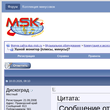
Форум
Коллекция минусовок
Форум сайта plus-msk.ru
>
Музыкальное оборудование
>
Коммутация и аксес
Ушной монитор (плюсы, минусы)?
Регистрация
Справка
Правила
18.03.2026, 08:10
Дискоград
Местный
Цитата:
Регистрация: 21.09.2008
Адрес: Приморский край
Сообщение о
Сообщений: 813
Поблагодарили: 561