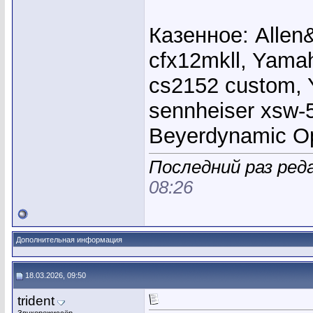
Казенное: Allen
cfx12mkll, Yama
cs2152 custom, 
sennheiser xsw-
Beyerdynamic 
Последний раз ред
08:26
Дополнительная информация
18.03.2026, 09:50
trident