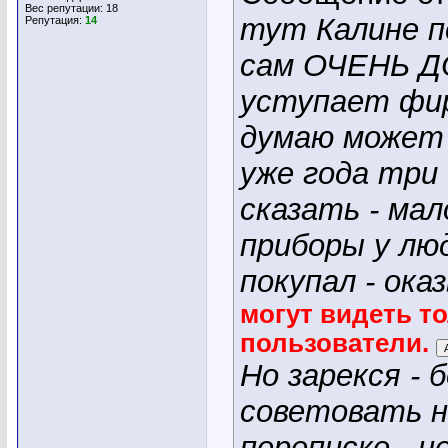
Вес репутации:
18
тут Калине п
Репутация:
14
сам ОЧЕНЬ ДО
уступает фир
думаю может 
уже года три 
сказать - ма
приборы у лю
покупал - ока
могут видеть т
пользователи.
Но зарекся - 
советовать н
переписке - н