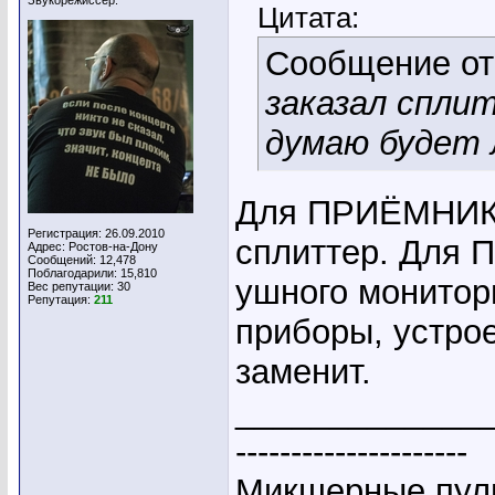
Звукорежиссёр.
Цитата:
Сообщение о
заказал спли
думаю будет 
Для ПРИЁМНИКО
Регистрация: 26.09.2010
сплиттер. Для
Адрес: Ростов-на-Дону
Сообщений: 12,478
Поблагодарили: 15,810
ушного монитори
Вес репутации:
30
Репутация:
211
приборы, устрое
заменит.
_____________
---------------------
Микшерные пуль