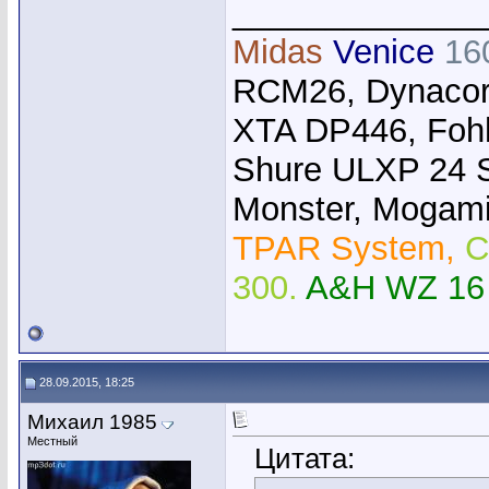
_____________
Midas
Venice
16
RCM26, Dynacor
XTA DP446, Foh
Shure ULXP 24 
Monster, Mogami,
TPAR System,
C
300.
A&H WZ 16
28.09.2015, 18:25
Михаил 1985
Местный
Цитата: