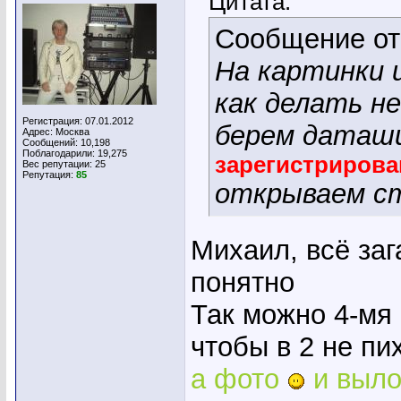
Цитата:
Сообщение о
На картинки и
как делать не
Регистрация: 07.01.2012
берем дата
Адрес: Москва
Сообщений: 10,198
Поблагодарили: 19,275
зарегистриров
Вес репутации:
25
Репутация:
85
открываем ст
Михаил, всё за
понятно
Так можно 4-мя 
чтобы в 2 не пи
а фото
и выло