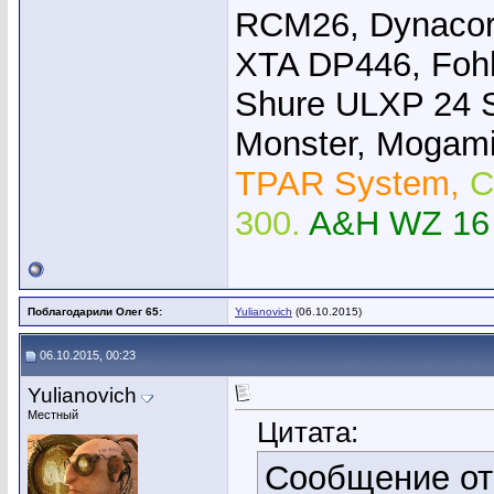
RCM26, Dynacor
XTA DP446, Foh
Shure ULXP 24 
Monster, Mogami,
TPAR System,
C
300.
A&H WZ 16
Поблагодарили Олег 65:
Yulianovich
(06.10.2015)
06.10.2015, 00:23
Yulianovich
Местный
Цитата:
Сообщение о