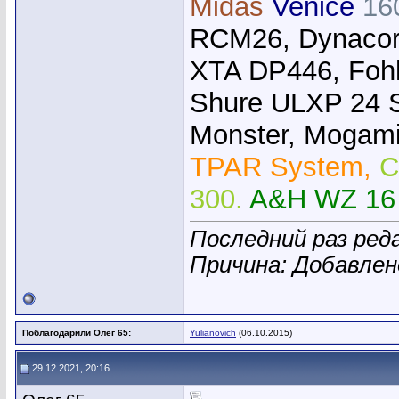
Midas
Venice
16
RCM26, Dynacor
XTA DP446, Foh
Shure ULXP 24 
Monster, Mogami,
TPAR System,
C
300.
A&H WZ 16
Последний раз ред
Причина: Добавле
Поблагодарили Олег 65:
Yulianovich
(06.10.2015)
29.12.2021, 20:16