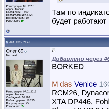
Регистрация: 06.02.2013
Адрес: Москва
Там по индикато
Сообщений: 5,992
Поблагодарили: 3,722
Вес репутации:
19
будет работают 
Репутация:
19
28.09.2015, 21:41
Олег 65
Местный
Добавлено через 4
BORKED
_____________
Midas
Venice
16
RCM26, Dynacor
Регистрация: 07.01.2012
Адрес: Москва
Сообщений: 10,198
XTA DP446, Foh
Поблагодарили: 19,275
Вес репутации:
25
Репутация:
85