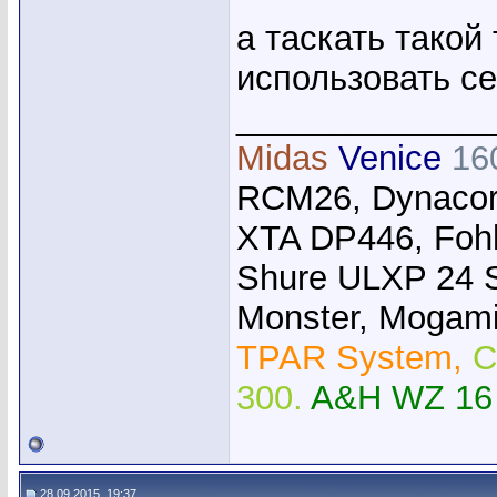
а таскать такой
использовать се
_____________
Midas
Venice
16
RCM26, Dynacor
XTA DP446, Foh
Shure ULXP 24 
Monster, Mogami,
TPAR System,
C
300.
A&H WZ 16
28.09.2015, 19:37