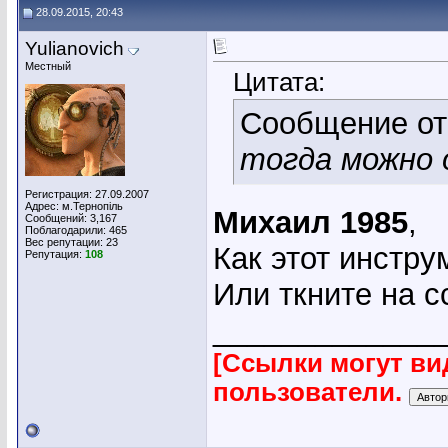
28.09.2015, 20:43
Yulianovich
Местный
Цитата:
Сообщение о
тогда можно
Регистрация: 27.09.2007
Адрес: м.Тернопіль
Михаил 1985
,
Сообщений: 3,167
Поблагодарили: 465
Вес репутации:
23
Как этот инстр
Репутация:
108
Или ткните на с
_____________
[Ссылки могут ви
пользователи.