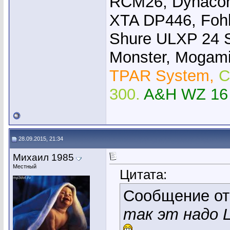
RCM26, Dynacor
XTA DP446, Foh
Shure ULXP 24 
Monster, Mogami,
TPAR System,
C
300.
A&H WZ 16
28.09.2015, 21:34
Михаил 1985
Местный
Цитата:
Сообщение о
так эт надо 