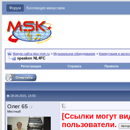
Форум
Коллекция минусовок
Форум сайта plus-msk.ru
>
Музыкальное оборудование
>
Коммутация и аксес
speakon NL4FC
Регистрация
Справка
Правила
28.09.2015, 14:55
Олег 65
Местный
[Ссылки могут ви
пользователи.