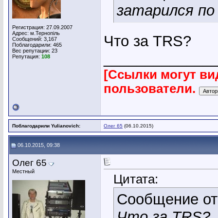
затарился по
Регистрация: 27.09.2007
Адрес: м.Тернопіль
Что за TRS?
Сообщений: 3,167
Поблагодарили: 465
Вес репутации:
23
_____________
Репутация:
108
[Ссылки могут ви
пользователи.
Поблагодарили Yulianovich:
Олег 65
(06.10.2015)
06.10.2015, 09:38
Олег 65
Местный
Цитата:
Сообщение о
Что за TRS?