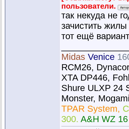
пользователи.
так некуда не г
зачистить жилы 
тот ещё вариан
_____________
Midas
Venice
16
RCM26, Dynacor
XTA DP446, Foh
Shure ULXP 24 
Monster, Mogami,
TPAR System,
C
300.
A&H WZ 16