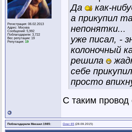
Да
как-ниб
а прикупил та
Регистрация: 06.02.2013
непонятки...
Адрес: Москва
Сообщений: 5,992
Поблагодарили: 3,722
уже писал, - 
Вес репутации:
19
Репутация:
19
колоночный ка
решила
жадн
себе прикупил
просто впихн
С таким провод
Поблагодарили Михаил 1985:
Олег 65
(28.09.2015)