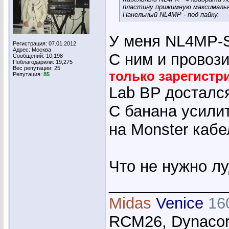
пластину прижимную максимальн
Панельный NL4MP - под пайку.
У меня NL4MP-
Регистрация: 07.01.2012
Адрес: Москва
С ним и провоз
Сообщений: 10,198
Поблагодарили: 19,275
Вес репутации:
25
только зарегист
Репутация:
85
Lab BP достался
С банана усилит
на Monster кабе
Что не нужно лу
_____________
Midas
Venice
16
RCM26, Dynacor