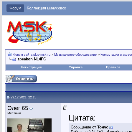
Форум
Коллекция минусовок
Форум сайта plus-msk.ru
>
Музыкальное оборудование
>
Коммутация и аксес
speakon NL4FC
Регистрация
Справка
Правила
29.12.2021, 22:13
Олег 65
Местный
Цитата:
Сообщение от
Тонус
Кабельный NL4FX - 4 квадрата 