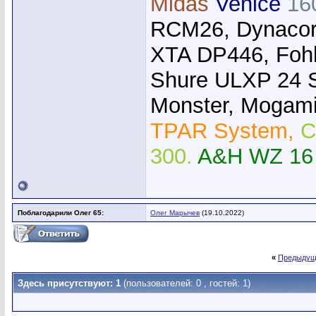
Midas
Venice
16
RCM26, Dynacor
XTA DP446, Foh
Shure ULXP 24 
Monster, Mogami,
TPAR System,
C
300.
A&H WZ 16
Поблагодарили Олег 65:
Олег Марычев
(19.10.2022)
«
Предыдущ
Здесь присутствуют: 1
(пользователей: 0 , гостей: 1)