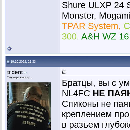
Shure ULXP 24 
Monster, Mogami,
TPAR System,
C
300.
A&H WZ 16
19.10.2022, 21:33
trident
Звукорежиссёр.
Братцы, вы с у
NL4FC
НЕ ПАЯ
Спиконы не па
креплением про
в разъем глубо