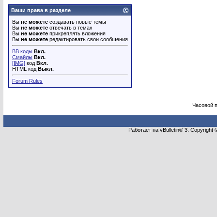
Ваши права в разделе
Вы
не можете
создавать новые темы
Вы
не можете
отвечать в темах
Вы
не можете
прикреплять вложения
Вы
не можете
редактировать свои сообщения
BB коды
Вкл.
Смайлы
Вкл.
[IMG]
код
Вкл.
HTML код
Выкл.
Forum Rules
Часовой 
Работает на vBulletin® 3. Copyright 