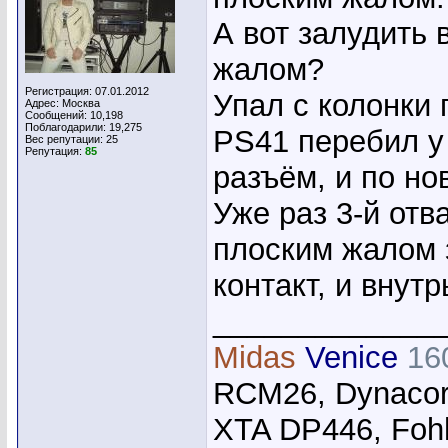
А вот залудить 
жалом?
Регистрация: 07.01.2012
Упал с колонки 
Адрес: Москва
Сообщений: 10,198
Поблагодарили: 19,275
PS41 перебил у 
Вес репутации:
25
Репутация:
85
разъём, и по но
Уже раз 3-й отв
плоским жалом з
контакт, и внут
_____________
Midas
Venice
16
RCM26, Dynacor
XTA DP446, Foh