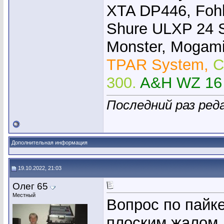
XTA DP446, Foh
Shure ULXP 24 
Monster, Mogami,
TPAR System,
C
300.
A&H WZ 16
Последний раз ред
Дополнительная информация
19.10.2022, 21:03
Олег 65
Местный
Вопрос по пайк
плоским жалом.