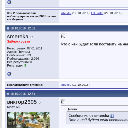
Эти 2 пользователи
labux69
(19.10.2016),
LR Fader
(20.10.2016)
поблагодарили виктор2605 за это
сообщение:
18.10.2016, 12:32
smereka
Заблокирован
Что с ней будет если поставить на нее
Регистрация: 07.01.2011
Адрес: Полтава
Сообщений: 533
Поблагодарили: 2,094
Вес репутации:
0
Репутация:
3
Поблагодарили smereka:
labux69
(19.10.2016)
18.10.2016, 12:51
виктор2605
Местный
Цитата:
Сообщение от
smereka
Что с ней будет если поставить