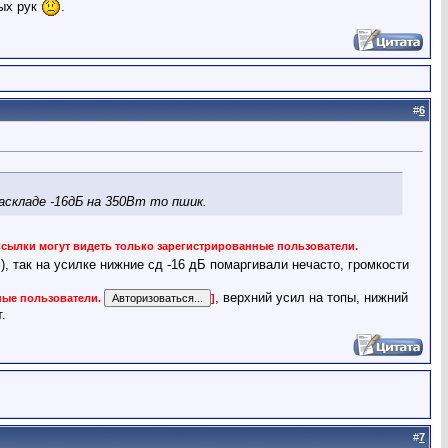
тых рук
.
#
6
аскладе -16дБ на 350Вт то пшик.
Ссылки могут видеть только зарегистрированные пользователи.
м), так на усилке нижние сд -16 дБ помаргивали нечасто, громкости
, верхний усил на топы, нижний
ные пользователи.
]
.
#
7