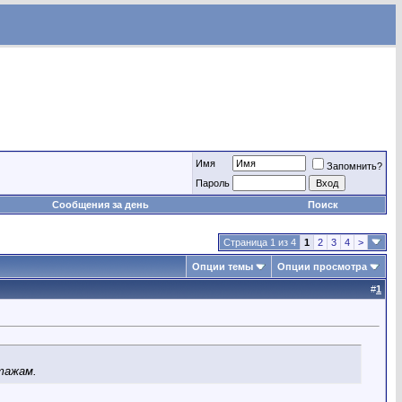
Имя
Запомнить?
Пароль
Сообщения за день
Поиск
Страница 1 из 4
1
2
3
4
>
Опции темы
Опции просмотра
#
1
этажам.