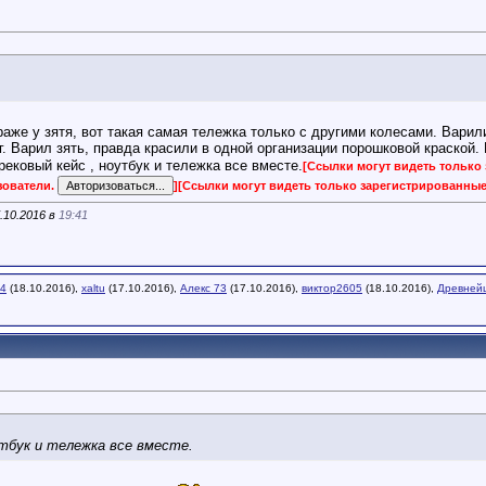
аже у зятя, вот такая самая тележка только с другими колесами. Варили т
г. Варил зять, правда красили в одной организации порошковой краской.
ековый кейс , ноутбук и тележка все вместе.
[Ссылки могут видеть только
зователи.
]
[Ссылки могут видеть только зарегистрированны
.10.2016 в
19:41
44
(18.10.2016),
xaltu
(17.10.2016),
Алекс 73
(17.10.2016),
виктор2605
(18.10.2016),
Древней
оутбук и тележка все вместе.