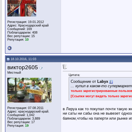
Регистрация: 19.01.2012
Адрес: Краснодарский край
Сообщений: 169
Поблагодарили: 408
Вес репутации:
15
Репутация:
10
18.10.2016, 11:03
виктор2605
Местный
Цитата:
Сообщение от
Labyx
... купил в каком-то супермаркет
только зарегистрированные пользо
[Ссылки могут видеть только зарег
Регистрация: 07.08.2011
в Леруа как то покупал почти такую 
Адрес: краснодарский край.
ни саты ни сабы она не вывезет одноз
Сообщений: 1,042
баяном,чтобы на паперти или рынке и
Поблагодарили: 3,889
Вес репутации:
17
Репутация:
19