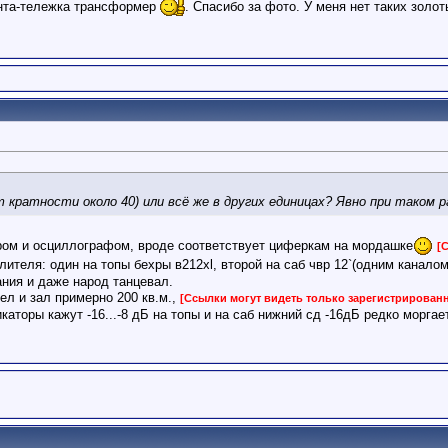
та-тележка трансформер
. Спасибо за фото. У меня нет таких золо
 кратности около 40) или всё же в других единицах? Явно при таком р
ором и осциллографом, вроде соответствует циферкам на мордашке
[
илителя: один на топы бехры в212xl, второй на саб чвр 12`(одним канало
ния и даже народ танцевал.
чел и зал примерно 200 кв.м.,
[Ссылки могут видеть только зарегистрирован
икаторы кажут -16...-8 дБ на топы и на саб нижний сд -16дБ редко моргает