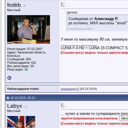
froltrb
Местный
Цитата:
Сообщение от
Александр Р.
ps кстати, МАХ высоты "этой" 
____________
У меня по максимуму 80 см, минимум 
__________________
LUINA F-4 HD + LUINA 15 COMPACT SUB,
Регистрация: 07.02.2007
Адрес: Калужская область.
[Ссылки могут видеть только зарегистр
Козельск
Сообщений: 354
Поблагодарили: 611
Вес репутации:
20
Репутация:
16
Поблагодарили froltrb:
Александр Р.
(18.10.2016)
18.10.2016, 09:12
Labyx
Местный
... купил в каком-то супермаркете (ок
зарегистрированные пользователи.
[Ссылки могут видеть только зарегистр