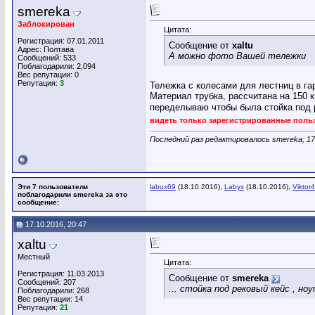
smereka
Заблокирован
Цитата:
Регистрация: 07.01.2011
Сообщение от
xaltu
Адрес: Полтава
А можно фото Вашей тележки
Сообщений: 533
Поблагодарили: 2,094
Вес репутации:
0
Репутация:
3
Тележка с колесами для лестниц в гар
Материал трубка, рассчитана на 150 к
переделываю чтобы была стойка под р
видеть только зарегистрированные поль
Последний раз редактировалось smereka; 17
Эти 7 пользователи
labux69
(18.10.2016),
Labyx
(18.10.2016),
Viktor
поблагодарили smereka за это
сообщение:
17.10.2016, 20:47
xaltu
Местный
Цитата:
Регистрация: 11.03.2013
Сообщение от
smereka
Сообщений: 207
... стойка под рековый кейс , н
Поблагодарили: 268
Вес репутации:
14
Репутация:
21