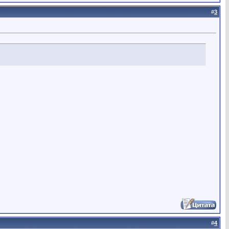
#
3
#
4