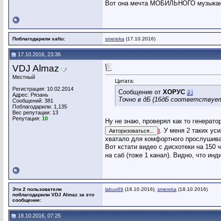
Вот она мечта МОБИЛЬНОГО музыкан
Поблагодарили xaltu:
smereka
(17.10.2016)
17.10.2016, 23:36
VDJ Almaz
Местный
Цитата:
Регистрация: 10.02.2014
Сообщение от
ХОРУС
Адрес: Рязань
Точно в дБ (16дБ соответствует
Сообщений: 381
Поблагодарили: 1,135
Вес репутации:
13
Репутация:
10
Ну не знаю, проверял как то генерат
. У меня 2 таких ус
]
хватало для комфортного прослушива
Вот кстати видео с дискотеки на 150 
на саб (тоже 1 канал). Видно, что инд
Эти 2 пользователи
labux69
(18.10.2016),
smereka
(18.10.2016)
поблагодарили VDJ Almaz за это
сообщение:
18.10.2016, 07:25