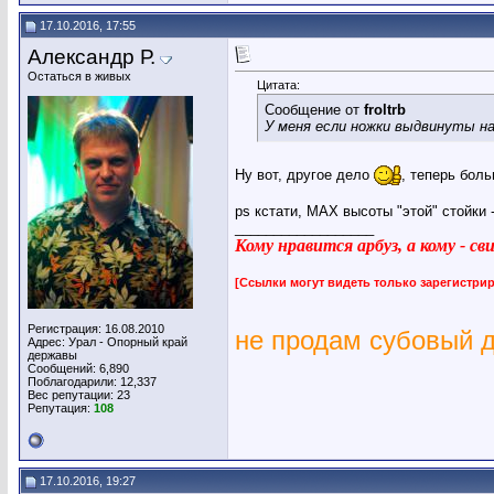
17.10.2016, 17:55
Александр Р.
Остаться в живых
Цитата:
Сообщение от
froltrb
У меня если ножки выдвинуты на
Ну вот, другое дело
, теперь бол
ps кстати, МАХ высоты "этой" стойки 
__________________
Кому нравится арбуз, а кому - с
[Ссылки могут видеть только зарегистр
Регистрация: 16.08.2010
не продам субовый 
Адрес: Урал - Опорный край
державы
Сообщений: 6,890
Поблагодарили: 12,337
Вес репутации:
23
Репутация:
108
17.10.2016, 19:27