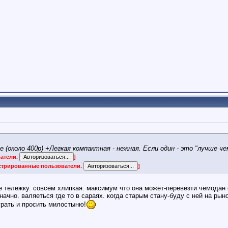
е (около 400р) +Легкая компактная - нежная. Если один - это "лучше че
ватели.
]
истрированные пользователи.
]
же тележку. совсем хлипкая. максимум что она может-перевезти чемодан
начно. валяеться где то в сараях. когда старым стану-буду с ней на рын
грать и просить милостыню!