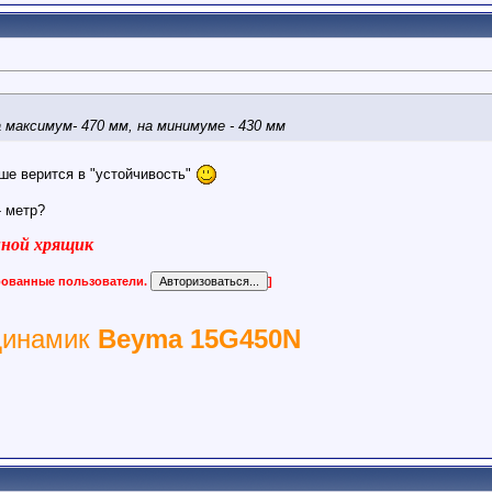
 максимум- 470 мм, на минимуме - 430 мм
ьше верится в "устойчивость"
- метр?
виной хрящик
ированные пользователи.
]
динамик
Beyma 15G450N