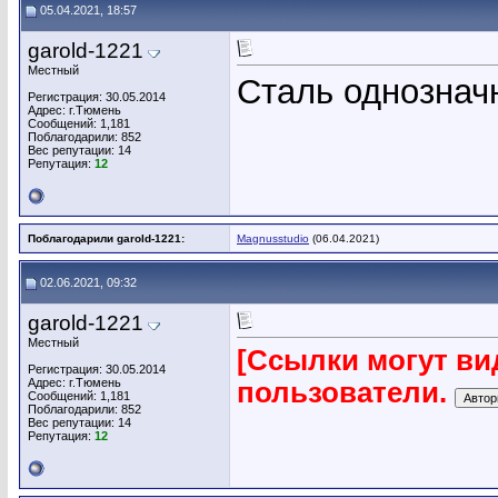
05.04.2021, 18:57
garold-1221
Местный
Сталь однознач
Регистрация: 30.05.2014
Адрес: г.Тюмень
Сообщений: 1,181
Поблагодарили: 852
Вес репутации:
14
Репутация:
12
Поблагодарили garold-1221:
Magnusstudio
(06.04.2021)
02.06.2021, 09:32
garold-1221
Местный
[Ссылки могут ви
Регистрация: 30.05.2014
Адрес: г.Тюмень
пользователи.
Сообщений: 1,181
Поблагодарили: 852
Вес репутации:
14
Репутация:
12