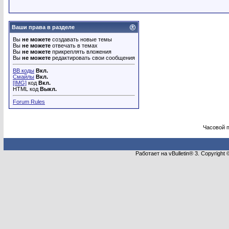
Ваши права в разделе
Вы
не можете
создавать новые темы
Вы
не можете
отвечать в темах
Вы
не можете
прикреплять вложения
Вы
не можете
редактировать свои сообщения
BB коды
Вкл.
Смайлы
Вкл.
[IMG]
код
Вкл.
HTML код
Выкл.
Forum Rules
Часовой 
Работает на vBulletin® 3. Copyright 