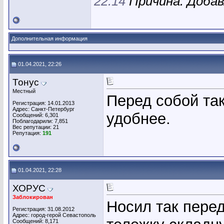
22:14
Причина: Доба
Дополнительная информация
01.04.2021, 22:26
Тонус
Местный
Перед собой так
Регистрация: 14.01.2013
Адрес: Санкт-Петербург
удобнее.
Сообщений: 6,301
Поблагодарили: 7,851
Вес репутации:
21
Репутация:
191
01.04.2021, 22:28
ХОРУС
Заблокирован
Носил так перед
Регистрация: 31.08.2012
Адрес: город-герой Севастополь
Сообщений: 8,171