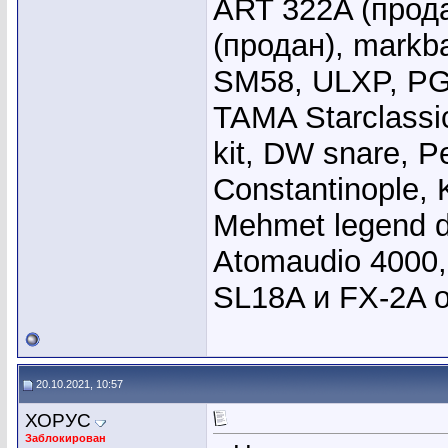
ART 322A (прода
(продан), markb
SM58, ULXP, PG
TAMA Starclassi
kit, DW snare, Pe
Constantinople, 
Mehmet legend 
Atomaudio 4000,
SL18A и FX-2A 
20.10.2021, 10:57
ХОРУС
Заблокирован