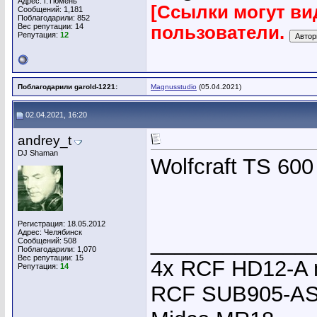
Адрес: г.Тюмень
[Ссылки могут ви
Сообщений: 1,181
Поблагодарили: 852
Вес репутации:
14
пользователи.
Репутация:
12
Поблагодарили garold-1221:
Magnusstudio
(05.04.2021)
02.04.2021, 16:20
andrey_t
DJ Shaman
Wolfcraft TS 600
Регистрация: 18.05.2012
Адрес: Челябинск
_____________
Сообщений: 508
Поблагодарили: 1,070
Вес репутации:
15
4х RCF HD12-A
Репутация:
14
RCF SUB905-A