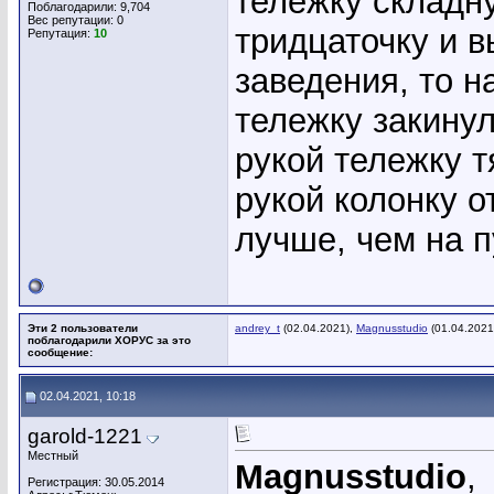
тележку складн
Поблагодарили: 9,704
Вес репутации:
0
тридцаточку и в
Репутация:
10
заведения, то н
тележку закину
рукой тележку т
рукой колонку о
лучше, чем на п
Эти 2 пользователи
andrey_t
(02.04.2021),
Magnusstudio
(01.04.2021
поблагодарили ХОРУС за это
сообщение:
02.04.2021, 10:18
garold-1221
Местный
Magnusstudio
,
Регистрация: 30.05.2014