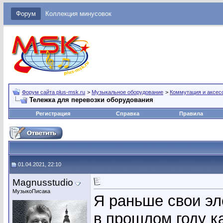
Форум
Коллекция минусовок
Форум сайта plus-msk.ru
>
Музыкальное оборудование
>
Коммутация и аксес
Тележка для перевозки оборудования
Регистрация
Справка
Правила
01.04.2021, 22:10
Magnusstudio
МузыкоПисака
Я раньше свои эл
в прошлом году ка