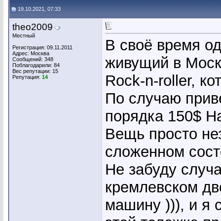
19.10.2021, 07:33
theo2009
Местный
В своё время о
Регистрация: 09.11.2011
Адрес: Москва
живущий в Моск
Сообщений: 348
Поблагодарили: 84
Вес репутации:
15
Rock-n-roller, к
Репутация:
14
По случаю приве
порядка 150$ На
Вещь просто не
сложенном сост
Не забуду случа
кремлевском дв
машину ))), и я