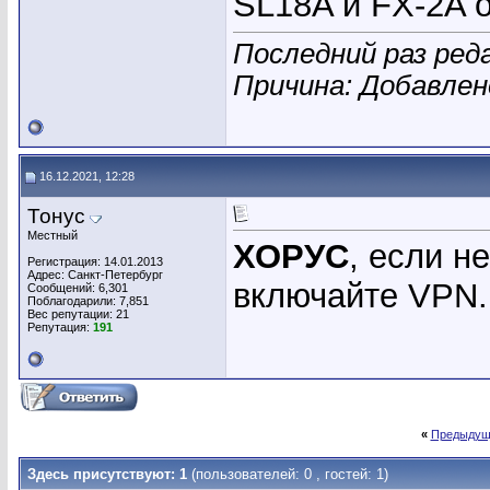
SL18A и FX-2A 
Последний раз ред
Причина: Добавле
16.12.2021, 12:28
Тонус
Местный
ХОРУС
, если н
Регистрация: 14.01.2013
Адрес: Санкт-Петербург
включайте VPN.
Сообщений: 6,301
Поблагодарили: 7,851
Вес репутации:
21
Репутация:
191
«
Предыдущ
Здесь присутствуют: 1
(пользователей: 0 , гостей: 1)