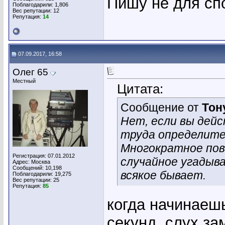
Пишу не для спо
Поблагодарили: 1,806
Вес репутации:
12
Репутация:
14
07.09.2017, 16:58
Олег 65
Местный
Цитата:
Сообщение от
Тон
Нет, если вы дей
труда определите 
Многократное пов
Регистрация: 07.01.2012
случайное угадыв
Адрес: Москва
Сообщений: 10,198
всякое бывает.
Поблагодарили: 19,275
Вес репутации:
25
Репутация:
85
когда начинаешь
секунд, слух за