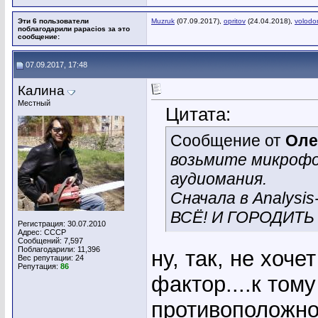
Эти 6 пользователи
Muzruk
(07.09.2017),
opritov
(24.04.2018),
volodo
поблагодарили papacios за это
сообщение:
07.09.2017, 17:48
Калина
Местный
Цитата:
Сообщение от
Оле
возьмите микрофон
аудиомания.
Сначала в Analysis-
ВСЁ! И ГОРОДИТЬ 
Регистрация: 30.07.2010
Адрес: СССР
Сообщений: 7,597
Поблагодарили: 11,396
ну, так, не хоч
Вес репутации:
24
Репутация:
86
фактор....к том
противоположн