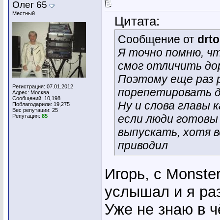
Олег 65
Местный
Цитата:
Сообщение от
drt
Я точно помню, чт
смог отличить до
Поэтому еще раз
Регистрация: 07.01.2012
порепетировать 
Адрес: Москва
Сообщений: 10,198
Ну и слова главы 
Поблагодарили: 19,275
Вес репутации:
25
если люди готовы 
Репутация:
85
выпускать, хотя в
приводил
Игорь, с Monste
услышал и я ра
Уже не знаю в ч