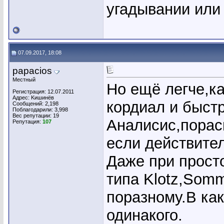
угадывании или 
07.09.2017, 18:08
papacios
Местный
Но ещё легче,к
Регистрация: 12.07.2011
Адрес: Kишинёв
кордиал и быст
Сообщений: 2,198
Поблагодарили: 3,998
Вес репутации:
19
Аналисис,пораск
Репутация:
107
если действите
Даже при прост
типа Klotz,Somm
поразному.В как
одинакого.