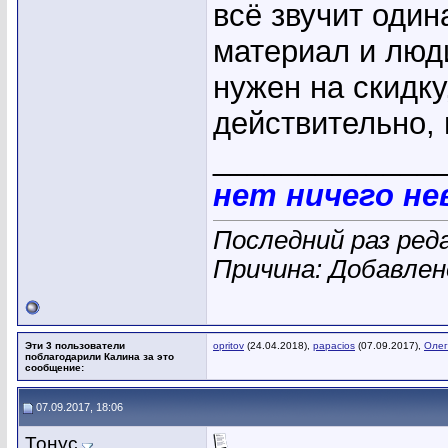
всё звучит один
материал и люд
нужен на скидку
действительно,
_____________
нет ничего н
Последний раз ред
Причина: Добавле
Эти 3 пользователи
opritov
(24.04.2018),
papacios
(07.09.2017),
Олег
поблагодарили Калина за это
сообщение:
07.09.2017, 18:06
Тонус