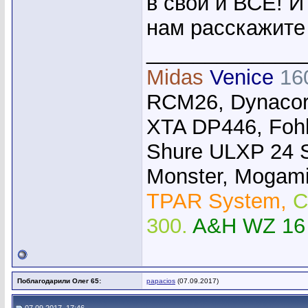
в свой и ВСЁ! 
нам расскажите
_____________
Midas
Venice
16
RCM26, Dynacor
XTA DP446, Foh
Shure ULXP 24 
Monster, Mogami,
TPAR System,
C
300.
A&H WZ 16
Поблагодарили Олег 65:
papacios
(07.09.2017)