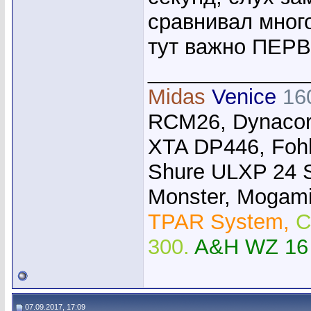
сравнивал много
тут важно ПЕР
_____________
Midas
Venice
16
RCM26, Dynacor
XTA DP446, Foh
Shure ULXP 24 
Monster, Mogami,
TPAR System,
C
300.
A&H WZ 16
07.09.2017, 17:09