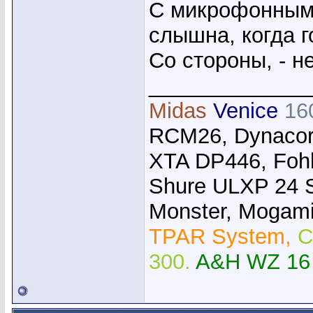
С микрофонным 
слышна, когда 
Со стороны, - н
_____________
Midas
Venice
16
RCM26, Dynacor
XTA DP446, Foh
Shure ULXP 24 
Monster, Mogami,
TPAR System,
C
300.
A&H WZ 16