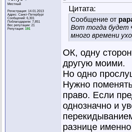
Местный
Цитата:
Регистрация: 14.01.2013
Адрес: Санкт-Петербург
Сообщение от
pap
Сообщений: 6,301
Поблагодарили: 7,851
Вес репутации:
21
Вот тогда будет ч
Репутация:
191
много времени ух
ОК, одну сторо
другую моими.
Но одно прослу
Нужно поменять
право. Если пре
однозначно и у
перекидыванием
разнице именно 