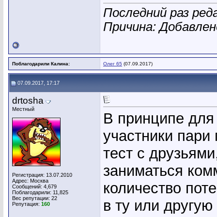
Последний раз ред
Причина: Добавле
Поблагодарили Калина:
Олег 65
(07.09.2017)
07.09.2017, 17:17
drtosha
Местный
В принципе для
участники пари 
тест с друзьями
заниматься ком
Регистрация: 13.07.2010
Адрес: Москва
количество пот
Сообщений: 4,679
Поблагодарили: 11,825
Вес репутации:
22
в ту или другую
Репутация:
160