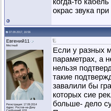
когда-то кабель
окрас звука при 
07.09.2017, 16:56
Евгений11
Местный
Если у разных 
параметрах, а 
нельзя подтвер
такие подтверж
завалили бы гр
которых сие рек
больше- дело су
Регистрация: 17.09.2014
Адрес: Ростов-на-Дону
Сообщений: 618