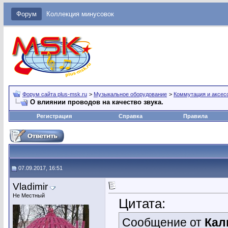
Форум
Коллекция минусовок
Форум сайта plus-msk.ru
>
Музыкальное оборудование
>
Коммутация и аксес
О влиянии проводов на качество звука.
Регистрация
Справка
Правила
07.09.2017, 16:51
Vladimir
Не Местный
Цитата:
Сообщение от
Кал