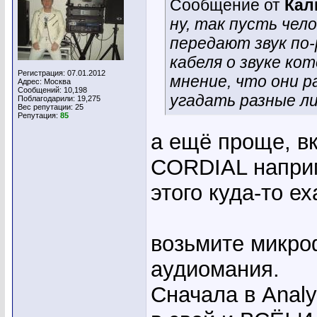
Сообщение от
Кал
ну, так пусть чел
передают звук по-
кабеля о звуке ко
Регистрация: 07.01.2012
мнение, что они 
Адрес: Москва
Сообщений: 10,198
угадать разные ли
Поблагодарили: 19,275
Вес репутации:
25
Репутация:
85
а ещё проще, вк
CORDIAL напр
этого куда-то е
возьмите микро
аудиомания.
Сначала в Analys