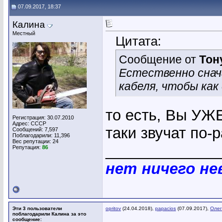
07.09.2017, 18:37
Калина
Местный
Цитата:
Сообщение от
Тон
Естественно снач
кабеля, чтобы как
то есть, Вы УЖЕ
Регистрация: 30.07.2010
Адрес: СССР
таки звучат по-
Сообщений: 7,597
Поблагодарили: 11,396
Вес репутации:
24
_____________
Репутация:
86
нет ничего н
Эти 3 пользователи
opritov
(24.04.2018),
papacios
(07.09.2017),
Олег
поблагодарили Калина за это
сообщение: