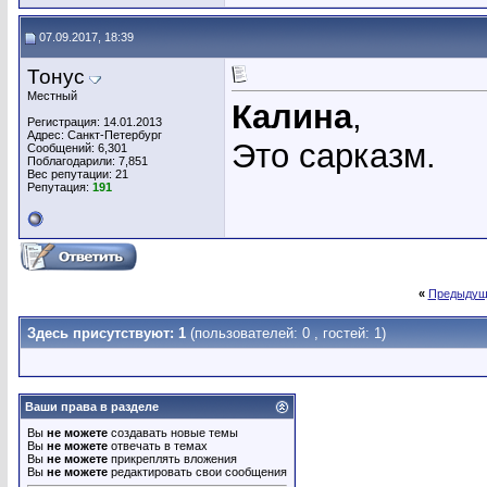
07.09.2017, 18:39
Тонус
Местный
Калина
,
Регистрация: 14.01.2013
Адрес: Санкт-Петербург
Это сарказм.
Сообщений: 6,301
Поблагодарили: 7,851
Вес репутации:
21
Репутация:
191
«
Предыдущ
Здесь присутствуют: 1
(пользователей: 0 , гостей: 1)
Ваши права в разделе
Вы
не можете
создавать новые темы
Вы
не можете
отвечать в темах
Вы
не можете
прикреплять вложения
Вы
не можете
редактировать свои сообщения