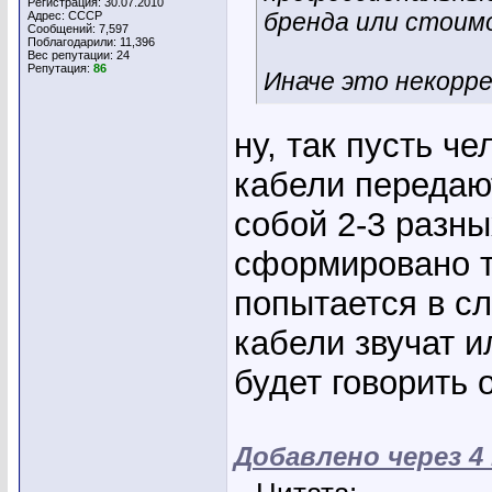
Регистрация: 30.07.2010
бренда или стоим
Адрес: СССР
Сообщений: 7,597
Поблагодарили: 11,396
Вес репутации:
24
Репутация:
86
Иначе это некорр
ну, так пусть ч
кабели передают
собой 2-3 разны
сформировано т
попытается в сл
кабели звучат и
будет говорить 
Добавлено через 