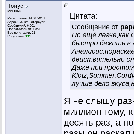
Тонус
Местный
Цитата:
Регистрация: 14.01.2013
Адрес: Санкт-Петербург
Сообщение от
pap
Сообщений: 6,301
Поблагодарили: 7,851
Вес репутации:
21
Но ещё легче,как 
Репутация:
191
быстро бежишь в 
Аналисис,пораскае
действительно с
Даже при простом
Klotz,Sommer,Cord
лучше дело вкуса,н
Я не слышу раз
миллион тому, к
десять раз, а п
разы он раскал 