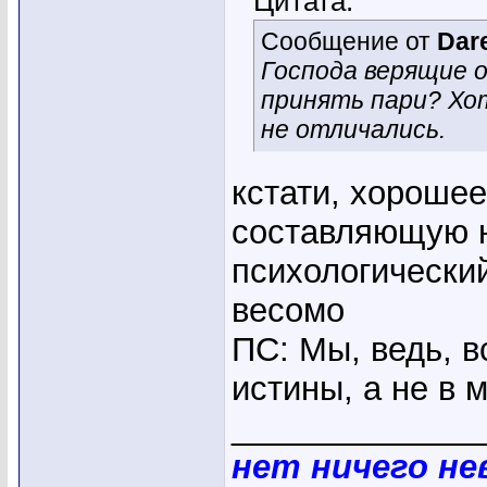
Цитата:
Сообщение от
Dar
Господа верящие о 
принять пари? Хо
не отличались.
кстати, хороше
составляющую н
психологически
весомо
ПС: Мы, ведь, в
истины, а не в
_____________
нет ничего н