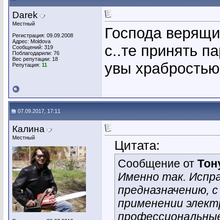
Darek
Местный
Господа верящие
Регистрация: 09.09.2008
Адрес: Moldova
с..те принять п
Сообщений: 319
Поблагодарили: 76
Вес репутации:
18
увы храбростью
Репутация:
11
07.09.2017, 17:11
Калина
Местный
Цитата:
Сообщение от
Тон
Именно так. Испр
предназначению, 
применении элек
профессиональные