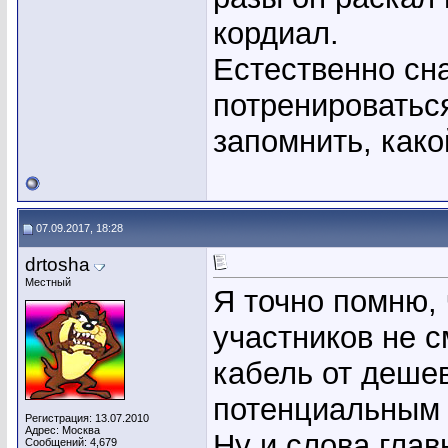
кордиал.
Естественно сн
потренироваться
запомнить, какой
07.09.2017, 18:28
drtosha
Местный
Я точно помню, 
участников не с
кабель от деше
потенциальным 
Регистрация: 13.07.2010
Адрес: Москва
Ну и слова глав
Сообщений: 4,679