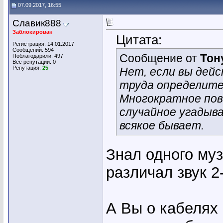
07.09.2017, 16:55
Славик888
Заблокирован
Цитата:
Регистрация: 14.01.2017
Сообщений: 594
Сообщение от
Тон
Поблагодарили: 497
Вес репутации:
0
Репутация:
25
Нет, если вы дей
труда определите 
Многократное пов
случайное угадыв
всякое бывает.
Знал одного муз
различал звук 
А Вы о кабелях 