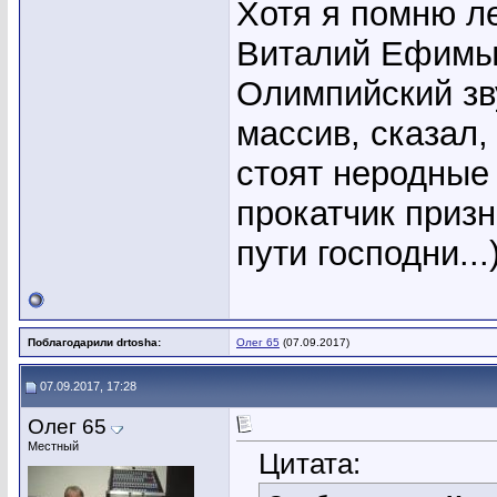
Хотя я помню л
Виталий Ефимыч
Олимпийский зв
массив, сказал,
стоят неродные
прокатчик приз
пути господни...)
Поблагодарили drtosha:
Олег 65
(07.09.2017)
07.09.2017, 17:28
Олег 65
Местный
Цитата: